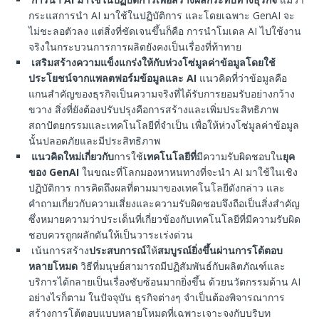
กระแสการนำ AI มาใช้ในปฏิบัติการ และโดยเฉพาะ GenAI จะ
ไม่ชะลอตัวลง แต่สิ่งที่ชัดเจนขึ้นก็คือ การนำโมเดล AI ไปใช้งาน
จริงในกระบวนการการผลิตยังคงเป็นเรื่องที่ท้าทาย
เสริมสร้างความแข็งแกร่งให้กับห่วงโซ่มูลค่าข้อมูลโดยใช้
ประโยชน์จากแพลตฟอร์มข้อมูลและ
AI
แนวคิดที่ว่าข้อมูลคือ
แกนสำคัญของธุรกิจเป็นความจริงที่ได้รับการยอมรับอย่างกว้าง
ขวาง สิ่งที่ยังต้องปรับปรุงคือการสร้างและเพิ่มประสิทธิภาพ
สถาปัตยกรรมและเทคโนโลยีที่จำเป็น เพื่อให้ห่วงโซ่มูลค่าข้อมูล
นั้นปลอดภัยและมีประสิทธิภาพ
แนวคิดใหม่เกี่ยวกับ
การใช้
เทคโนโลยีที่
มีความรับผิดชอบใน
ยุค
ของ
GenAI
ในขณะที่โลกมองหาหนทางที่จะนำ AI มาใช้ในเชิง
ปฏิบัติการ การคิดถึงผลที่ตามมาของเทคโนโลยีดังกล่าว และ
คำถามเกี่ยวกับความเสี่ยงและความรับผิดชอบจึงถือเป็นสิ่งสำคัญ
ซึ่งหมายความว่าประเด็นที่เกี่ยวข้องกับเทคโนโลยีที่มีความรับผิด
ชอบควรถูกผลักดันให้เป็นวาระเร่งด่วน
เน้นการสร้าง
ประสบการณ์
ให้
สมบูรณ์ยิ่งขึ้นผ่านการโต้ตอบ
หลายโหมด
วิธีที่มนุษย์สามารถมีปฏิสัมพันธ์กับผลิตภัณฑ์และ
บริการได้กลายเป็นเรื่องซับซ้อนมากยิ่งขึ้น ด้วยนวัตกรรมด้าน AI
อย่างไรก็ตาม ในปัจจุบัน ธุรกิจต่างๆ จำเป็นต้องพิจารณาการ
สร้างการโต้ตอบแบบหลายโหมดที่เฉพาะเจาะจงกับบริบท