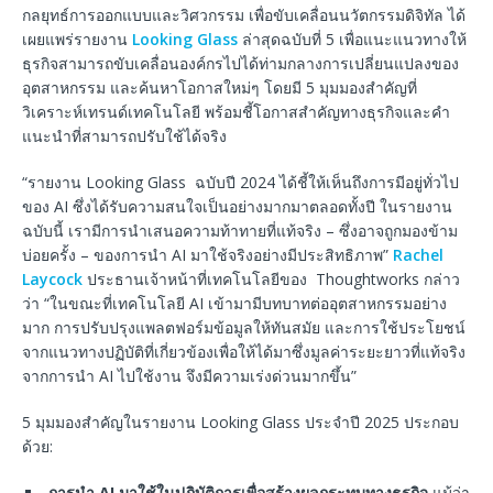
กลยุทธ์การออกแบบและวิศวกรรม เพื่อขับเคลื่อนนวัตกรรมดิจิทัล ได้
เผยแพร่รายงาน
Looking Glass
ล่าสุดฉบับที่ 5 เพื่อแนะแนวทางให้
ธุรกิจสามารถขับเคลื่อนองค์กรไปได้ท่ามกลางการเปลี่ยนแปลงของ
อุตสาหกรรม และค้นหาโอกาสใหม่ๆ โดยมี 5 มุมมองสำคัญที่
วิเคราะห์เทรนด์เทคโนโลยี พร้อมชี้โอกาสสำคัญทางธุรกิจและคำ
แนะนำที่สามารถปรับใช้ได้จริง
“รายงาน Looking Glass ฉบับปี 2024 ได้ชี้ให้เห็นถึงการมีอยู่ทั่วไป
ของ AI ซึ่งได้รับความสนใจเป็นอย่างมากมาตลอดทั้งปี ในรายงาน
ฉบับนี้ เรามีการนำเสนอความท้าทายที่แท้จริง – ซึ่งอาจถูกมองข้าม
บ่อยครั้ง – ของการนำ AI มาใช้จริงอย่างมีประสิทธิภาพ”
Rachel
Laycock
ประธานเจ้าหน้าที่เทคโนโลยีของ Thoughtworks กล่าว
ว่า “ในขณะที่เทคโนโลยี AI เข้ามามีบทบาทต่ออุตสาหกรรมอย่าง
มาก การปรับปรุงแพลตฟอร์มข้อมูลให้ทันสมัย และการใช้ประโยชน์
จากแนวทางปฏิบัติที่เกี่ยวข้องเพื่อให้ได้มาซึ่งมูลค่าระยะยาวที่แท้จริง
จากการนำ AI ไปใช้งาน จึงมีความเร่งด่วนมากขึ้น”
5 มุมมองสำคัญในรายงาน Looking Glass ประจำปี 2025 ประกอบ
ด้วย:
การนำ
AI
มาใช้ในปฏิบัติการเพื่อสร้างผลกระทบทางธุรกิจ
แม้ว่า