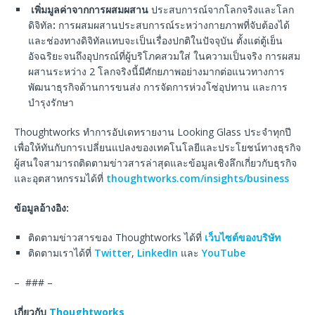
เพิ่ม
มูลค่าจากการผสมผสาน
ประสบการณ์จากโลกจริงและโลก
ดิจิทัล
:
การผสมผสานประสบการณ์ระหว่างกายภาพที่จับต้องได้
และช่องทางดิจิทัลแทบจะเป็นเรื่องปกติในปัจจุบัน ตั้งแต่ตู้เย็น
อัจฉริยะจนถึงอุปกรณ์ที่ผู้บริโภคสวมใส่ ในความเป็นจริง การผสม
ผสานระหว่าง 2 โลกจริงนี้มีศักยภาพอย่างมากต่อแนวทางการ
พัฒนาธุรกิจด้านการขนส่ง การจัดการห่วงโซ่อุปทาน และการ
บำรุงรักษา
Thoughtworks ทำการอัปเดทรายงาน Looking Glass ประจำทุกปี
เพื่อให้ทันกับการเปลี่ยนแปลงของเทคโนโลยีและประโยชน์ทางธุรกิจ
ผู้สนใจสามารถติดตามข่าวสารล่าสุดและข้อมูลเชิงลึกเกี่ยวกับธุรกิจ
และอุตสาหกรรมได้ที่
thoughtworks.com/insights/business
ข้อมูลอ้างอิง:
ติดตามข่าวสารของ Thoughtworks ได้ที่
เว็บไซต์ของบริษัท
ติดตามเราได้ที่
Twitter
,
LinkedIn
และ
YouTube
– ### –
เกี่ยวกับ
Thoughtworks