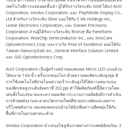
เทคโนโลยีการแสดงผลชั้นนำ ผู้ได้รับรางวัลระดับ Gold ได้แก่ AUO
Corporation, Innolux Corporation, และ PlayNitride Display Co.,
Ltd สำหรับรางวัลระดับ Silver มอบให้กับ E Ink Holdings Inc.,
Lextar Electronics Corporation, และ Darwin Precisions
Corporation ส่วนผู้ได้รับรางวัลระดับ Bronze คือ PanelSemi
Corporation, WiseChip Semiconductor Inc., และ InnoCare
Optoelectronics Corp. และรางวัล Prize of Excellence มอบให้กับ
Taiwan Nanocrystals Inc., General Interface Solution Limited
และ GIO Optoelectronics Corp.
AUO Corporation เป็นผู้สร้างหน้าจอแสดงผล Micro LED แบบม้วน
ได้ขนาด 14.6 นิ้ว ครั้งแรกของโลก ด้วยความคมชัดระดับสูงสุด มี
การใช้เทคโนโลยีถ่ายโอนความเร็วระดับสูงให้ได้ความหนาแน่น
ของพิกเซลสูงระดับอัลตราที่ 202 ppi ทำให้ผลิตภัณฑ์นี้มีความโดด
เด่นทั้งในแง่ขนาดและความคมชัด กระบวนการผลิตยังมีการดำเนิน
การด้วยพลังงานสะอาดนวัตกรรมใหม่ที่ช่วยประหยัดและลดการ
บริโภคพลังงาน จอแสดงผลแบบม้วนได้ยังเพิ่มความยืดหยุ่นให้กับ
พื้นที่ภายในยานพาหนะด้วย
Innolux Corporation นำเสนอโซลูชันภาพทางการแพทย์อัจฉริยะ 3