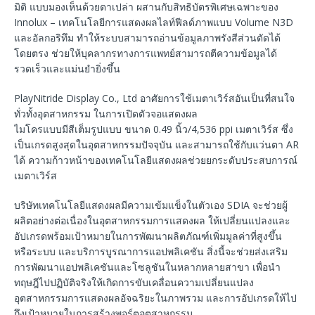
มิติ แบบมองเห็นด้วยตาเปล่า ผสานกับสิทธิบัตรพิเศษเฉพาะของ
Innolux – เทคโนโลยีการแสดงผลไลท์ฟีลด์ภาพแบบ Volume N3D
และอัลกอริทึม ทำให้ระบบสามารถอ่านข้อมูลภาพรังสีส่วนตัดได้
โดยตรง ช่วยให้บุคลากรทางการแพทย์สามารถตีความข้อมูลได้
รวดเร็วและแม่นยำยิ่งขึ้น
PlayNitride Display Co., Ltd อาศัยการใช้เมตาเวิร์สอันเป็นที่สนใจ
ทั่วทั้งอุตสาหกรรม ในการเปิดตัวจอแสดงผล
ไมโครแบบมีสีเต็มรูปแบบ ขนาด 0.49 นิ้ว/4,536 ppi เมตาเวิร์ส ซึ่ง
เป็นเกรดสูงสุดในอุตสาหกรรมปัจจุบัน และสามารถใช้กับแว่นตา AR
ได้ ความก้าวหน้าของเทคโนโลยีแสดงผลช่วยยกระดับประสบการณ์
เมตาเวิร์ส
บริษัทเทคโนโลยีแสดงผลมีความเข้มแข็งในตัวเอง SDIA จะช่วยผู้
ผลิตอย่างต่อเนื่องในอุตสาหกรรมการแสดงผล ให้เปลี่ยนแปลงและ
อัปเกรดพร้อมเป้าหมายในการพัฒนาผลิตภัณฑ์เพิ่มมูลค่าที่สูงขึ้น
หรือระบบ และบริการบูรณาการแอปพลิเคชัน สิ่งนี้จะช่วยส่งเสริม
การพัฒนาแอปพลิเคชันและโซลูชันในหลากหลายสาขา เพื่อนำ
ทฤษฎีไปปฏิบัติจริงให้เกิดการขับเคลื่อนความเปลี่ยนแปลง
อุตสาหกรรมการแสดงผลอัจฉริยะในภาพรวม และการอัปเกรดให้ไป
ถึงเป้าหมายในการสร้างพอร์ตอุตสาหกรรม