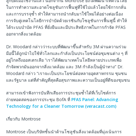
ลูกปัดเมื่อใช้งานแล้ว นอกจากนี้ Montrose ยังได้พัฒนาเทคโนโลยี
ในการทำความสะอาดโซลูชันการฟื้นฟูที่ใช้ไปแล้วโดยใช้การกลั่น
และการบรรจุซ้ำ ทำให้สามารถนำกลับมาใช้ใหม่ได้อย่างต่อเนื่อง
การจับคู่เทคโนโลยีการบำบัดด้วยเรซินกับโซลูชันการฟื้นฟูนี้ ทำให้
ได้ระบบบำบัด PFAS ที่ยั่งยืนและมีประสิทธิภาพในการกำจัด PFAS
ออกจากสิ่งแวดล้อม
Dr. Woodard กล่าวว่าระบบที่พัฒนาขึ้นสำหรับ 3M ผ่านความร่วม
มือนี้ได้ถูกนำไปใช้ทั่วโลกและกำลังเป็นประโยชน์ต่อชุมชนต่าง ๆ ที่
อยู่ไกลถึงออสเตรเลีย “เราได้พัฒนาเทคโนโลยีหลายประเภทเพื่อ
กำจัดพวกมันออกจากสิ่งแวดล้อม และ 3M กำลังเป็นผู้นำทาง” Dr.
Woodard กล่าว “เราจะเป็นประโยชน์ต่อหลายอุตสาหกรรม ชุมชน
และรัฐบาล แต่ที่สำคัญที่สุดคือสุขภาพและความเป็นอยู่ที่ดีของชุมชน
สามารถเข้าฟังการบันทึกเสียงการประชุมซ้ำได้ที่เว็บไซต์การ
ถ่ายทอดสดของการประชุม BofA ที่
PFAS Panel: Advancing
Technology for a Cleaner Tomorrow (veracast.com)
เกี่ยวกับ Montrose
Montrose เป็นบริษัทชั้นนำด้านโซลูชันสิ่งแวดล้อมที่มุ่งเน้นการ