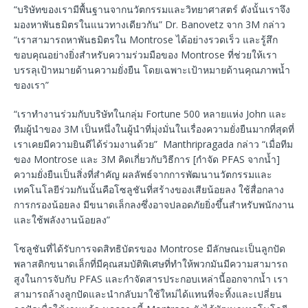
“บริษัทของเรามีพื้นฐานจากนวัตกรรมและวิทยาศาสตร์ ดังนั้นเราจึง
มองหาพันธมิตรในแนวทางเดียวกัน” Dr. Banovetz จาก 3M กล่าว
“เราสามารถหาพันธมิตรใน Montrose ได้อย่างรวดเร็ว และรู้สึก
ขอบคุณอย่างยิ่งสำหรับความร่วมมือของ Montrose ที่ช่วยให้เรา
บรรลุเป้าหมายด้านความยั่งยืน โดยเฉพาะเป้าหมายด้านคุณภาพน้ำ
ของเรา”
“เราทำงานร่วมกับบริษัทในกลุ่ม Fortune 500 หลายแห่ง John และ
ทีมผู้นำของ 3M เป็นหนึ่งในผู้นำที่มุ่งมั่นในเรื่องความยั่งยืนมากที่สุดที่
เราเคยมีความยินดีได้ร่วมงานด้วย” Manthripragada กล่าว “เมื่อทีม
ของ Montrose และ 3M คิดเกี่ยวกับวิธีการ [กำจัด PFAS จากน้ำ]
ความยั่งยืนเป็นสิ่งที่สำคัญ ผลลัพธ์จากการพัฒนานวัตกรรมและ
เทคโนโลยีร่วมกันนั้นคือโซลูชันที่สร้างของเสียน้อยลง ใช้สื่อกลาง
การกรองน้อยลง มีขนาดเล็กลงซึ่งอาจปลอดภัยยิ่งขึ้นสำหรับพนักงาน
และใช้พลังงานน้อยลง”
โซลูชันที่ได้รับการจดสิทธิบัตรของ Montrose มีลักษณะเป็นลูกปัด
พลาสติกขนาดเล็กที่มีคุณสมบัติพิเศษที่ทำให้พวกมันมีความสามารถ
สูงในการจับกับ PFAS และกำจัดสารประกอบเหล่านี้ออกจากน้ำ เรา
สามารถล้างลูกปัดและนำกลับมาใช้ใหม่ได้แทนที่จะทิ้งและเปลี่ยน