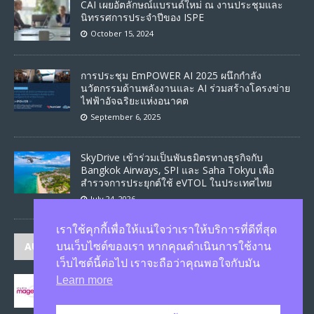
CAI เผยอัตลักษณ์แบรนด์ใหม่ ณ งานประชุมและ
นิทรรศการประจำปีของ ISPE
October 15, 2024
การประชุม EmPOWER AI 2025 ผนึกกำลัง
นวัตกรรมด้านพลังงานและ AI ร่วมสร้างโครงข่าย
ไฟฟ้าอัจฉริยะแห่งอนาคต
September 6, 2025
SkyDrive เข้าร่วมเป็นพันธมิตรทางธุรกิจกับ
Bangkok Airways, SPI และ Saha Tokyu เพื่อ
สำรวจการประยุกต์ใช้ eVTOL ในประเทศไทย
July 24, 2026
เราใช้คุกกี้เพื่อให้แน่ใจว่าเราให้บริการที่ดีที่สุด
AUTHORS
บนเว็บไซต์ของเรา หากคุณดำเนินการใช้งาน
เว็บไซต์นี้ต่อไป เราจะถือว่าคุณพอใจกับมัน
Learn more
JASON
published 1586 articles