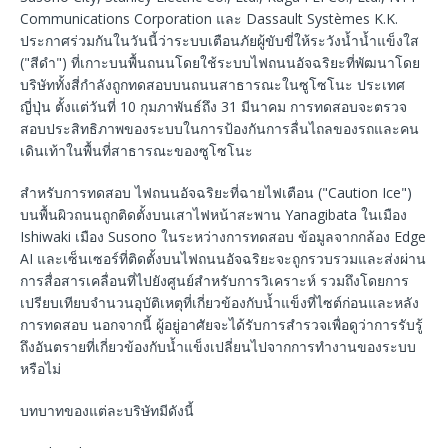
Communications Corporation และ Dassault Systèmes K.K.
ประกาศร่วมกันในวันนี้ว่าระบบเตือนภัยผู้ขับขี่ให้ระวังน้ำน้ำแข็งใส
("สีดำ") ที่เกาะบนพื้นถนนโดยใช้ระบบไฟถนนอัจฉริยะที่พัฒนาโดย
บริษัททั้งสี่กำลังถูกทดสอบบนถนนสาธารณะในซูโซโนะ ประเทศ
ญี่ปุ่น ตั้งแต่วันที่ 10 กุมภาพันธ์ถึง 31 มีนาคม การทดสอบจะตรวจ
สอบประสิทธิภาพของระบบในการป้องกันการลื่นไถลของรถและคน
เดินเท้าในพื้นที่สาธารณะของซูโซโนะ
สำหรับการทดสอบ ไฟถนนอัจฉริยะที่ฉายไฟเตือน ("Caution Ice")
บนพื้นผิวถนนถูกติดตั้งบนเสาไฟหน้าสะพาน Yanagibata ในเมือง
Ishiwaki เมือง Susono ในระหว่างการทดสอบ ข้อมูลจากกล้อง Edge
AI และเซ็นเซอร์ที่ติดตั้งบนไฟถนนอัจฉริยะจะถูกรวบรวมและส่งผ่าน
การสื่อสารเคลื่อนที่ไปยังศูนย์สำหรับการวิเคราะห์ รวมถึงโดยการ
เปรียบเทียบจำนวนอุบัติเหตุที่เกี่ยวข้องกับน้ำแข็งที่ไซต์ก่อนและหลัง
การทดสอบ นอกจากนี้ ผู้อยู่อาศัยจะได้รับการสำรวจเพื่อดูว่าการรับรู้
ถึงอันตรายที่เกี่ยวข้องกับน้ำแข็งเปลี่ยนไปจากการทำงานของระบบ
หรือไม่
บทบาทของแต่ละบริษัทมีดังนี้