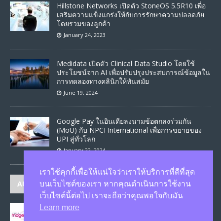
Hillstone Networks เปิดตัว StoneOS 5.5R10 เพื่อ
เสริมความแข็งแกร่งให้กับการรักษาความปลอดภัย
โดยรวมของลูกค้า
January 24, 2023
Medidata เปิดตัว Clinical Data Studio โดยใช้
ประโยชน์จาก AI เพื่อปรับปรุงประสบการณ์ข้อมูลใน
การทดลองทางคลินิกให้ทันสมัย
June 19, 2024
Google Pay ในอินเดียลงนามข้อตกลงร่วมกัน
(MoU) กับ NPCI International เพื่อการขยายของ
UPI สู่ทั่วโลก
January 22, 2024
เราใช้คุกกี้เพื่อให้แน่ใจว่าเราให้บริการที่ดีที่สุด
AUTHORS
บนเว็บไซต์ของเรา หากคุณดำเนินการใช้งาน
เว็บไซต์นี้ต่อไป เราจะถือว่าคุณพอใจกับมัน
Learn more
JASON
published 1586 articles