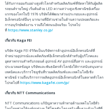
ได้รับการยอมรับอย่างสูงทั่วโลกสำหรับผลิตภัณฑ์ที่จัดหาให้กับผู้ผลิต
รถยนต์รายใหญ่ เริ่มต้นด้วย LED ความสว่างสูงเชิงพาณิชย์เครื่อง
แรกของโลกในปี 1976 บริษัทได้พัฒนาส่วนประกอบและอุปกรณ์
อิเล็กทรอนิกส์อื่นๆ มากมายที่มีส่วนช่วยในด้านความปลอดภัยและ
การอนุรักษ์พลังงาน รวมถึงไฟถนนอัจฉริยะ โปรดไป
ที่
https://www.stanley.co.jp/
เกี่ยวกับ
Kaga FEI
บริษัท Kaga FEI จำักัดเป็นบริษัทการค้าอุปกรณ์อิเล็กทรอนิกส์ที่
จำหน่ายอุปกรณ์และผลิตภัณฑ์อิเล็กทรอนิกส์สำหรับผู้บริโภคและ
อุตสาหกรรมสำหรับรถยนต์ อุปกรณ์ AV อุปกรณ์สื่อสาร และอุปกรณ์
ประมวลผลข้อมูล บริษัทและพันธมิตรทั่วโลกยังให้การสนับสนุนทาง
เทคนิคและบริการโซลูชันที่รวมผลิตภัณฑ์และเทคโนโลยีเชิง
พาณิชย์ รวมถึงบริการการผลิตอุปกรณ์อิเล็กทรอนิกส์ในตลาดทั่วโลก
โปรดไปที่
https://www.kagafei.com/jp/
เกี่ยวกับ
NTT Communications
NTT Communications แก้ปัญหาความท้าทายด้านเทคโนโลยีทั่ว
โลกโดยช่วยให้องค์กรต่างๆ ใช้โซลูชันโครงสร้างพื้นฐานด้านไอทีที่