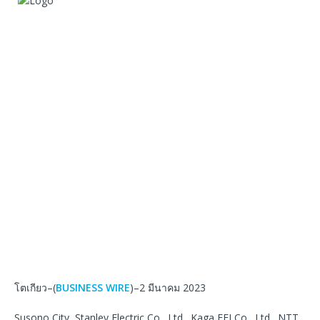
โตเกียว–(
BUSINESS WIRE
)–2 มีนาคม 2023
Susono City, Stanley Electric Co., Ltd., Kaga FEI Co., Ltd., NTT