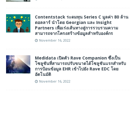
Contentstack ระดมทุน Series C มูลค่า 80 ล้าน
ดอลลาร์ นำโดย Georgian และ Insight
Partners เพื่อเร่งเส้นทางสู่การรวบรวมความ
สามารถจากโครงสร้างข้อมูลสำหรับองค์กร
November 16, 2022
Medidata เปิดตัว Rave Companion ซึ่งเป็น
โซลูชันที่สามารถปรับขนาดได้โซลูชันแรกสำหรับ
การป้อนข้อมูล EHR เข้าไปยัง Rave EDC โดย
อัตโนมัติ
November 16, 2022