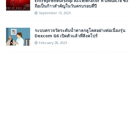
Entrepreneurship Accelerator ที่ UNGA78 ซึ่ง
ถือเป็นก้าวสำคัญในวันครบรอบสี่ปี
September 15, 2023
ระบบตรวจวัดระดับน้ำตาลกลูโคสอย่างต่อเนื่องรุ่น
Dexcom G6 เปิดตัวแล้วที่สิงคโปร์
February 28, 2023