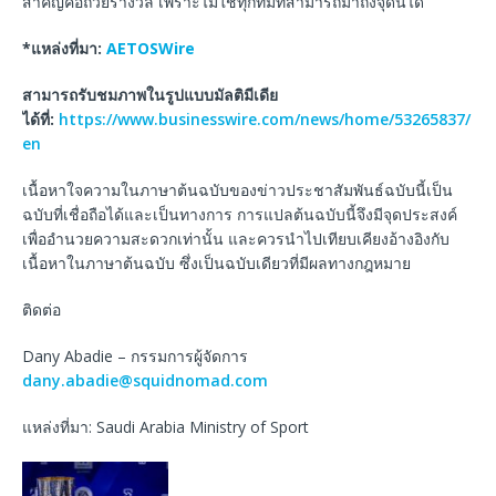
สำคัญคือถ้วยรางวัล เพราะไม่ใช่ทุกทีมที่สามารถมาถึงจุดนี้ได้”
*
แหล่งที่มา
:
AETOSWire
สามารถรับชมภาพในรูปแบบมัลติมีเดีย
ได้ที่
:
https://www.businesswire.com/news/home/53265837/
en
เนื้อหาใจความในภาษาต้นฉบับของข่าวประชาสัมพันธ์ฉบับนี้เป็น
ฉบับที่เชื่อถือได้และเป็นทางการ การแปลต้นฉบับนี้จึงมีจุดประสงค์
เพื่ออำนวยความสะดวกเท่านั้น และควรนำไปเทียบเคียงอ้างอิงกับ
เนื้อหาในภาษาต้นฉบับ ซึ่งเป็นฉบับเดียวที่มีผลทางกฎหมาย
ติดต่อ
Dany Abadie – กรรมการผู้จัดการ
dany.abadie@squidnomad.com
แหล่งที่มา: Saudi Arabia Ministry of Sport