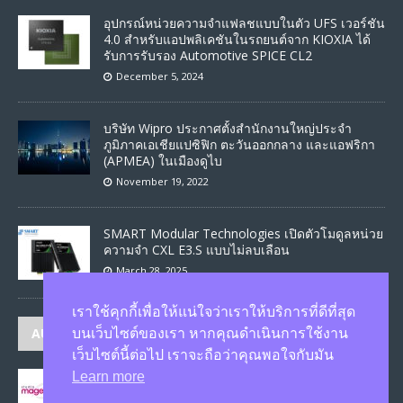
อุปกรณ์หน่วยความจำแฟลชแบบในตัว UFS เวอร์ชัน
4.0 สำหรับแอปพลิเคชันในรถยนต์จาก KIOXIA ได้
รับการรับรอง Automotive SPICE CL2
December 5, 2024
บริษัท Wipro ประกาศตั้งสำนักงานใหญ่ประจำ
ภูมิภาคเอเชียแปซิฟิก ตะวันออกกลาง และแอฟริกา
(APMEA) ในเมืองดูไบ
November 19, 2022
SMART Modular Technologies เปิดตัวโมดูลหน่วย
ความจำ CXL E3.S แบบไม่ลบเลือน
March 28, 2025
เราใช้คุกกี้เพื่อให้แน่ใจว่าเราให้บริการที่ดีที่สุด
AUTHORS
บนเว็บไซต์ของเรา หากคุณดำเนินการใช้งาน
เว็บไซต์นี้ต่อไป เราจะถือว่าคุณพอใจกับมัน
Learn more
JASON
published 1585 articles