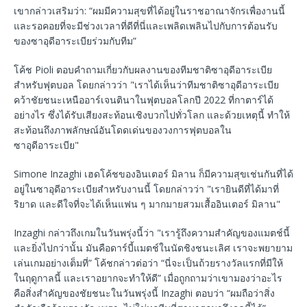
เขากล่าวเสริมว่า: “ผมมีความสุขที่ได้อยู่ในราชอาณาจักรเพื่องานนี้
และรอคอยที่จะมีช่วงเวลาที่ดีที่นี่และเพลิดเพลินไปกับการต้อนรับ
ของซาอุดีอาระเบียร่วมกับทีม”
โค้ช Pioli ตอบคำถามเกี่ยวกับผลงานของทีมชาติซาอุดีอาระเบีย
สำหรับฟุตบอล โดยกล่าวว่า "เราได้เห็นว่าทีมชาติซาอุดีอาระเบีย
คว้าชัยชนะเหนืออาร์เจนตินาในฟุตบอลโลกปี 2022 ที่กาตาร์ได้
อย่างไร ซึ่งได้รับเสียงสะท้อนเชิงบวกไปทั่วโลก และด้วยเหตุนี้ ทำให้
สะท้อนถึงภาพลักษณ์อันโดดเด่นของวงการฟุตบอลใน
ซาอุดีอาระเบีย"
Simone Inzaghi เฮดโค้ชของอินเตอร์ มิลาน ก็มีความสุขเช่นกันที่ได้
อยู่ในซาอุดีอาระเบียสำหรับงานนี้ โดยกล่าวว่า "เรายินดีที่ได้มาที่
ริยาด และดีใจที่จะได้เห็นแฟน ๆ มากมายสวมเสื้ออินเตอร์ มิลาน"
Inzaghi กล่าวถึงเกมในวันพรุ่งนี้ว่า "เรารู้ถึงความสำคัญของแมตช์นี้
และยิ่งไปกว่านั้น มันคือดาร์บี้แมตช์ในนัดชิงชนะเลิศ เราจะพยายาม
เล่นเกมอย่างเต็มที่” โค้ชกล่าวต่อว่า “นี่จะเป็นถ้วยรางวัลแรกที่มีให้
ในฤดูกาลนี้ และเราอยากจะทำให้ดี” เมื่อถูกถามว่าเขามองว่าอะไร
คือสิ่งสำคัญของชัยชนะในวันพรุ่งนี้ Inzaghi ตอบว่า “ผมถือว่าสิ่ง