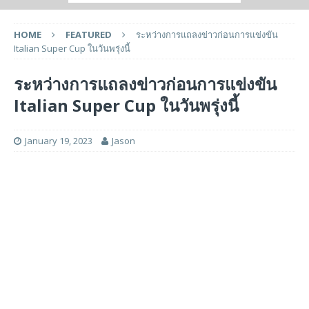
HOME
FEATURED
ระหว่างการแถลงข่าวก่อนการแข่งขัน
Italian Super Cup ในวันพรุ่งนี้
ระหว่างการแถลงข่าวก่อนการแข่งขัน
Italian Super Cup ในวันพรุ่งนี้
January 19, 2023
Jason