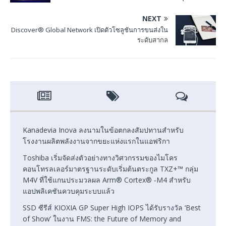
NEXT
Discover® Global Network เปิดตัวโซลูชันการขนส่งใน
ระดับสากล
Kanadevia Inova ลงนามในข้อตกลงสัมปทานสำหรับ
โรงงานผลิตพลังงานจากขยะแห่งแรกในแอฟริกา
Toshiba เริ่มจัดส่งตัวอย่างทางวิศวกรรมของไมโคร
คอนโทรลเลอร์มาตรฐานระดับเริ่มต้นตระกูล TXZ+™ กลุ่ม
M4V ที่ใช้แกนประมวลผล Arm® Cortex® ‑M4 สำหรับ
แอปพลิเคชันควบคุมระบบแล้ว
SSD ซีรีส์ KIOXIA GP Super High IOPS ได้รับรางวัล ‘Best
of Show’ ในงาน FMS: the Future of Memory and