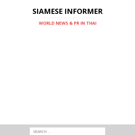
SIAMESE INFORMER
WORLD NEWS & PR IN THAI