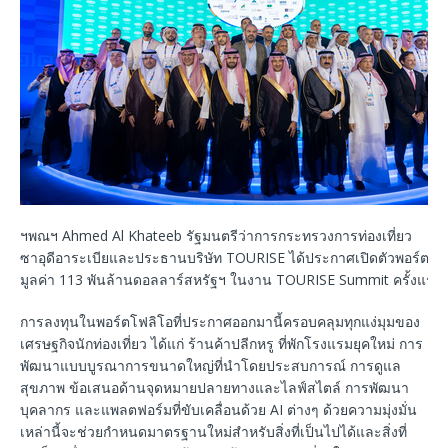
ฯพณฯ Ahmed Al Khateeb รัฐมนตรีว่าการกระทรวงการท่องเที่ยว
ซาอุดีอาระเบียและประธานบริษัท TOURISE ได้ประกาศเปิดตัวพอร์ตกา
มูลค่า 113 พันล้านดอลลาร์สหรัฐฯ ในงาน TOURISE Summit ครั้งแรก
การลงทุนในพอร์ตโฟลิโอที่ประกาศออกมานี้ครอบคลุมทุกแง่มุมของ
เศรษฐกิจนักท่องเที่ยว ได้แก่ ร้านค้าปลีกหรู ที่พักโรงแรมยุคใหม่ การ
พัฒนาแบบบูรณาการขนาดใหญ่ที่นำโดยประสบการณ์ การดูแล
สุขภาพ ข้อเสนอด้านจุดหมายปลายทางและไลฟ์สไตล์ การพัฒนา
บุคลากร และแพลตฟอร์มที่ขับเคลื่อนด้วย AI ต่างๆ ด้วยความมุ่งมั่น
เหล่านี้จะช่วยกำหนดมาตรฐานใหม่สำหรับสิ่งที่เป็นไปได้และสิ่งที่