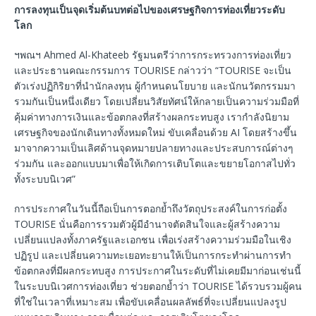
การลงทุนเป็นจุดเริ่มต้นบทต่อไปของเศรษฐกิจการท่องเที่ยวระดับ
โลก
ฯพณฯ Ahmed Al-Khateeb รัฐมนตรีว่าการกระทรวงการท่องเที่ยว
และประธานคณะกรรมการ TOURISE กล่าวว่า “TOURISE จะเป็น
ตัวเร่งปฏิกิริยาที่นำนักลงทุน ผู้กำหนดนโยบาย และนักนวัตกรรมมา
รวมกันเป็นหนึ่งเดียว โดยเปลี่ยนวิสัยทัศน์ให้กลายเป็นความร่วมมือที่
คุ้มค่าทางการเงินและข้อตกลงที่สร้างผลกระทบสูง เรากำลังนิยาม
เศรษฐกิจของนักเดินทางทั้งหมดใหม่ ขับเคลื่อนด้วย AI โดยสร้างขึ้น
มาจากความเป็นเลิศด้านจุดหมายปลายทางและประสบการณ์ต่างๆ
ร่วมกัน และออกแบบมาเพื่อให้เกิดการเติบโตและขยายโอกาสไปทั่ว
ทั้งระบบนิเวศ”
การประกาศในวันนี้ถือเป็นการตอกย้ำถึงวัตถุประสงค์ในการก่อตั้ง
TOURISE นั่นคือการรวมตัวผู้มีอำนาจตัดสินใจและผู้สร้างความ
เปลี่ยนแปลงทั้งภาครัฐและเอกชน เพื่อเร่งสร้างความร่วมมือในเชิง
ปฏิรูป และเปลี่ยนความทะเยอทะยานให้เป็นการกระทำผ่านการทำ
ข้อตกลงที่มีผลกระทบสูง การประกาศในระดับที่ไม่เคยมีมาก่อนเช่นนี้
ในระบบนิเวศการท่องเที่ยว ช่วยตอกย้ำว่า TOURISE ได้รวบรวมผู้คน
ที่ใช่ในเวลาที่เหมาะสม เพื่อขับเคลื่อนผลลัพธ์ที่จะเปลี่ยนแปลงรูป