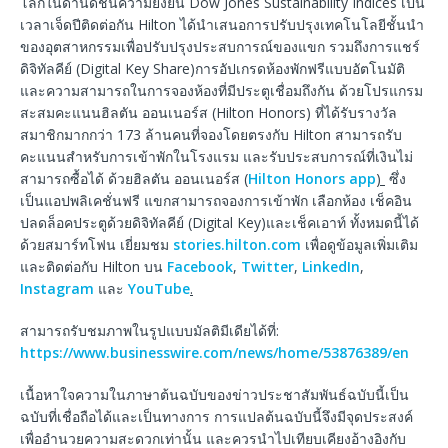
โลกในด้านดัชนีความยั่งยืน Dow Jones Sustainability Indices เป็น
เวลาเจ็ดปีติดต่อกัน Hilton ได้นำเสนอการปรับปรุงเทคโนโลยีชั้นนำ
ของอุตสาหกรรมเพื่อปรับปรุงประสบการณ์ของแขก รวมถึงการแชร์
ดิจิทัลคีย์ (Digital Key Share)การอัปเกรดห้องพักฟรีแบบอัตโนมัติ
และความสามารถในการจองห้องที่มีประตูเชื่อมถึงกัน ด้วยโปรแกรม
สะสมคะแนนฮิลตัน ออนเนอร์ส (Hilton Honors) ที่ได้รับรางวัล
สมาชิกมากกว่า 173 ล้านคนที่จองโดยตรงกับ Hilton สามารถรับ
คะแนนสำหรับการเข้าพักในโรงแรม และรับประสบการณ์ที่เงินไม่
สามารถซื้อได้ ด้วยฮิลตัน ออนเนอร์ส (
Hilton Honors app
)
ซึ่ง
เป็นแอปพลิเคชั่นฟรี แขกสามารถจองการเข้าพัก เลือกห้อง เช็คอิน
ปลดล็อคประตูด้วยดิจิทัลคีย์ (Digital Key)และเช็คเอาท์ ทั้งหมดนี้ได้
ด้วยสมาร์ทโฟน เยี่ยมชม
stories.hilton.com
เพื่อดูข้อมูลเพิ่มเติม
และติดต่อกับ Hilton บน
Facebook
,
Twitter
,
LinkedIn
,
Instagram
และ
YouTube
.
สามารถรับชมภาพในรูปแบบมัลติมีเดียได้ที่:
https://www.businesswire.com/news/home/53876389/en
เนื้อหาใจความในภาษาต้นฉบับของข่าวประชาสัมพันธ์ฉบับนี้เป็น
ฉบับที่เชื่อถือได้และเป็นทางการ การแปลต้นฉบับนี้จึงมีจุดประสงค์
เพื่ออำนวยความสะดวกเท่านั้น และควรนำไปเทียบเคียงอ้างอิงกับ