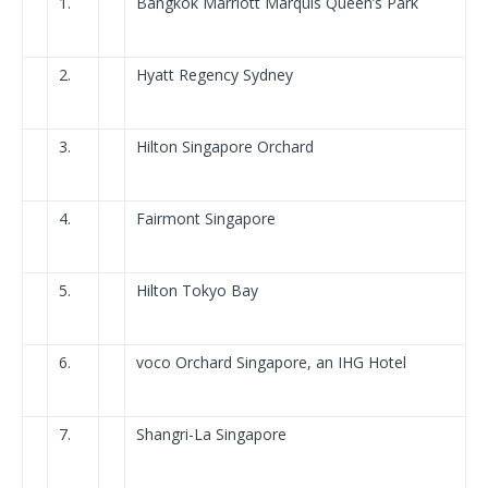
1.
Bangkok Marriott Marquis Queen’s Park
2.
Hyatt Regency Sydney
3.
Hilton Singapore Orchard
4.
Fairmont Singapore
5.
Hilton Tokyo Bay
6.
voco Orchard Singapore, an IHG Hotel
7.
Shangri-La Singapore