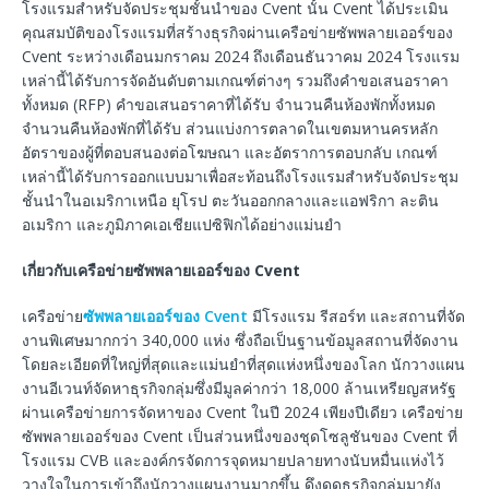
โรงแรมสำหรับจัดประชุมชั้นนำของ Cvent นั้น Cvent ได้ประเมิน
คุณสมบัติของโรงแรมที่สร้างธุรกิจผ่านเครือข่ายซัพพลายเออร์ของ
Cvent ระหว่างเดือนมกราคม 2024 ถึงเดือนธันวาคม 2024 โรงแรม
เหล่านี้ได้รับการจัดอันดับตามเกณฑ์ต่างๆ รวมถึงคำขอเสนอราคา
ทั้งหมด (RFP) คำขอเสนอราคาที่ได้รับ จำนวนคืนห้องพักทั้งหมด
จำนวนคืนห้องพักที่ได้รับ ส่วนแบ่งการตลาดในเขตมหานครหลัก
อัตราของผู้ที่ตอบสนองต่อโฆษณา และอัตราการตอบกลับ เกณฑ์
เหล่านี้ได้รับการออกแบบมาเพื่อสะท้อนถึงโรงแรมสำหรับจัดประชุม
ชั้นนำในอเมริกาเหนือ ยุโรป ตะวันออกกลางและแอฟริกา ละติน
อเมริกา และภูมิภาคเอเชียแปซิฟิกได้อย่างแม่นยำ
เกี่ยวกับเครือข่ายซัพพลายเออร์ของ Cvent
เครือข่าย
ซัพพลายเออร์ของ Cvent
มีโรงแรม รีสอร์ท และสถานที่จัด
งานพิเศษมากกว่า 340,000 แห่ง ซึ่งถือเป็นฐานข้อมูลสถานที่จัดงาน
โดยละเอียดที่ใหญ่ที่สุดและแม่นยำที่สุดแห่งหนึ่งของโลก นักวางแผน
งานอีเวนท์จัดหาธุรกิจกลุ่มซึ่งมีมูลค่ากว่า 18,000 ล้านเหรียญสหรัฐ
ผ่านเครือข่ายการจัดหาของ Cvent ในปี 2024 เพียงปีเดียว เครือข่าย
ซัพพลายเออร์ของ Cvent เป็นส่วนหนึ่งของชุดโซลูชันของ Cvent ที่
โรงแรม CVB และองค์กรจัดการจุดหมายปลายทางนับหมื่นแห่งไว้
วางใจในการเข้าถึงนักวางแผนงานมากขึ้น ดึงดูดธุรกิจกลุ่มมายัง