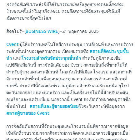
การจัดอันดับประจำปีที่ได้รับการยกย่องในอุตสาหกรรมนี้ยกย่อง
โรงแรมชั้นนำในธุรกิจ MICE รวมถึงสถานที่จัดประชุมที่เป็นที่
ต้องการมากที่สุดในโลก
สิงคโปร์–(
BUSINESS WIRE
)–21 พฤษภาคม 2025
Cvent
ผู้ให้บริการเทคโนโลยีการประชุม งานอีเวนท์ และการบริการ
ระดับชั้นนำของอุตสาหกรรม เปิดเผยรายชื่อ
สถานที่จัดประชุมชั้น
นำ
และ
โรงแรมสำหรับจัดประชุมชั้นนำ
สำหรับภูมิภาคเอเชีย
แปซิฟิกเมื่อวันนี้ การจัดอันดับของ Cvent กลายเป็นสิ่งที่ขาดไม่ได้
สำหรับผู้วางแผนงานอีเวนท์ โดยเน้นไปที่เมือง โรงแรม และสถานที่
จัดงานระดับชั้นนำเพื่อตอบสนองทุกความต้องการด้านงานอีเวนท์
รายชื่อประจำปีนี้ยังเผยแพร่ตามภูมิภาคสำหรับอเมริกาเหนือ ยุโรป
ตะวันออกกลาง และแอฟริกา และเป็นครั้งแรกในปีนี้สำหรับละติน
อเมริกาและแคริบเบียน นอกจากนี้ Cvent ยังเปิดตัวหมวดหมู่รายชื่อ
ชั้นนำใหม่
สถานที่และผู้ขายยอดนิยม
ซึ่งจะวิเคราะห์ข้อมูลจาก
ตลาดผู้ขายของ Cvent
.
การจัดอันดับสถานที่จัดประชุมและโรงแรมนั้นพิจารณาจากข้อมูล
เชิงลึกที่รวบรวมมาจากกิจกรรมการจัดหาและเอกสารเชิญชวนยื่น
ข้อเสนอ(RFP) ทั่วโลกที่มีมูลค่ากว่า 18,000 ล้านเหรียญสหรัฐผ่าน