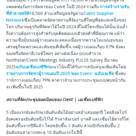
แพลตฟอร์มการจัดหาของ Cvent ในปี 2024 รวมถึง
การสร้างรายรับ
ที่ทำลายสถิติ
16,500 ล้านเหรียญสหรัฐผ่าน
Cvent Supplier
Network
ซึ่งเป็นตลาดจัดหาสถานที่จัดงานที่ใหญ่ที่สุดแห่งหนึ่งของ
โลก ปริมาณธุรกิจที่จัดหาได้ในปี 2024 ที่ไม่มีใครเทียบได้นั้นเน้นย้ำ
ถึงความต้องการสูงสำหรับจุดติดต่อแบบตัวต่อตัวที่มีคุณภาพ แม้ว่า
ความเชื่อมั่นของผู้วางแผนจะลดลงเนื่องจากความไม่แน่นอนของ
เศรษฐกิจมหภาคและต้นทุนที่เพิ่มขึ้น แต่ผู้วางแผนเกือบ 67% ยังคง
จองหรือจัดหาอีเวนท์ใหม่ๆ อย่างต่อเนื่อง (แบบสำรวจ
Northstar/Cvent Meetings Industry PULSE Survey มีนาคม
2025
ฉบับเอเชียแปซิฟิก)
แนวโน้มนี้ได้รับการสนับสนุนเพิ่มเติมโดย
รายงานการจัดหาผู้วางแผนปี 2025 ของ Cvent: ฉบับเอเชีย
ซึ่งพบ
ว่านักวางแผนเกือบ 79% คาดว่าจำนวนการประชุมแบบพบหน้ากัน
จะเพิ่มขึ้นในปี 2025
สถานที่จัดประชุมยอดนิยมของ Cvent | เอเชียแปซิฟิก
5 เมืองแรกยังคงรักษาอันดับเดิมได้อย่างสม่ำเสมอทุกปี โดยสิงคโปร์
ยังคงครองอันดับหนึ่งไว้ได้ กัวลาลัมเปอร์ บาหลี และเซี่ยงไฮ้ต่างก็ไต่
อันดับขึ้นจากปีที่แล้ว โดยขยับขึ้น 1 อันดับ ส่วนปักกิ่งขยับขึ้น 2
อันดับจนสามารถทะลุ 10 อันดับแรกในปีนี้