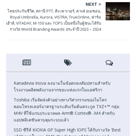
NEXT
ไทยประกันชีวิต, สถานี PTT, คิง เพาเวอร์, คาเฟ่ อเมซอน,
Royal Umbrella, Aurora, VISTRA, TrueOnline, ฟาร์ม
เฮ้าส์, VITADAY, M-150 และ TOPS เป็นหนึ่งในผู้ชนะได้รับ
รางวัล World Branding Awards ประจำปี 2023 – 2024
Kanadevia Inova ลงนามในข้อตกลงสัมปทานสำหรับ
โรงงานผลิตพลังงานจากขยะแห่งแรกในแอฟริกา
Toshiba เริ่มจัดส่งตัวอย่างทางวิศวกรรมของไมโคร
คอนโทรลเลอร์มาตรฐานระดับเริ่มต้นตระกูล TXZ+™ กลุ่ม
M4V ที่ใช้แกนประมวลผล Arm® Cortex® ‑M4 สำหรับ
แอปพลิเคชันควบคุมระบบแล้ว
SSD ซีรีส์ KIOXIA GP Super High IOPS ได้รับรางวัล ‘Best