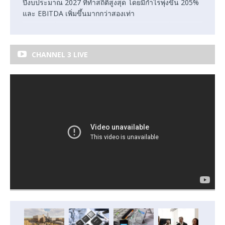
ปีงบประมาณ 2027 ที่ทำสถิติสูงสุด โดยมีกำไรพุ่งขึ้น 205%
และ EBITDA เพิ่มขึ้นมากกว่าสองเท่า
CHANNEL 3 LIVE