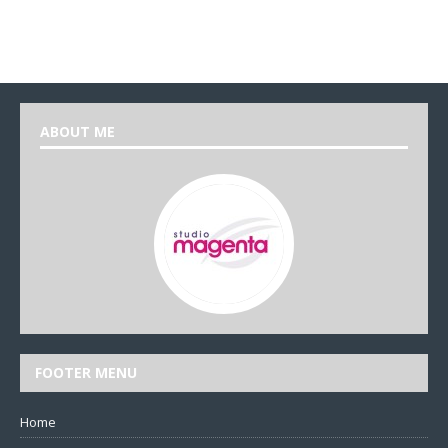
ABOUT ME
FOOTER MENU
Home