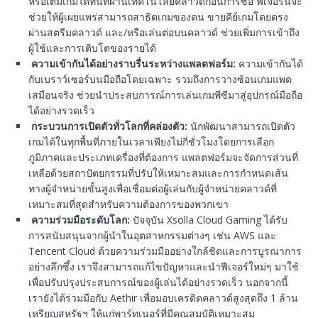
หรือเต็มเกมได้ทันทีผ่านเทคโนโลยีคลาวด์ก่อนการซื้อ ฟีเจอร์นี้จะ
ช่วยให้ผู้เผยแพร่สามารถสาธิตเกมของตน ขายคีย์เกมโดยตรง
ผ่านสตรีมคลาวด์ และ/หรือเล่นต่อบนคลาวด์ ช่วยเพิ่มการเข้าถึง
ผู้ใช้และการเติบโตของรายได้
ความเข้ากันได้อย่างราบรื่นระหว่างแพลตฟอร์ม:
ความเข้ากันได้
กับเบราว์เซอร์บนมือถือโดยเฉพาะ รวมถึงการวางซ้อนเกมแพด
เสมือนจริง ช่วยนำประสบการณ์การเล่นเกมพีซีมาสู่อุปกรณ์มือถือ
ได้อย่างรวดเร็ว
กระบวนการเปิดตัวทั่วโลกที่คล่องตัว:
นักพัฒนาสามารถเปิดตัว
เกมได้ในทุกพื้นที่ภายในเวลาเพียงไม่กี่ชั่วโมงโดยการเลือก
ภูมิภาคและประเภทเครื่องที่ต้องการ แพลตฟอร์มจะจัดการส่วนที่
เหลือด้วยสถาปัตยกรรมที่ปรับให้เหมาะสมและการกำหนดเส้น
ทางผู้จำหน่ายขั้นสูงเพื่อเชื่อมต่อผู้เล่นกับผู้จำหน่ายคลาวด์ที่
เหมาะสมที่สุดสำหรับความต้องการของพวกเขา
ความร่วมมือระดับโลก:
ปัจจุบัน Xsolla Cloud Gaming ได้รับ
การสนับสนุนจากผู้นำในอุตสาหกรรมต่างๆ เช่น AWS และ
Tencent Cloud ด้วยความร่วมมืออย่างใกล้ชิดและการบูรณาการ
อย่างลึกซึ้ง เราจึงสามารถแก้ไขปัญหาและนำฟีเจอร์ใหม่ๆ มาใช้
เพื่อปรับปรุงประสบการณ์ของผู้เล่นได้อย่างรวดเร็ว นอกจากนี้
เรายังได้ร่วมมือกับ Aethir เพื่อมอบเครดิตคลาวด์สูงสุดถึง 1 ล้าน
เหรียญสหรัฐฯ ให้แก่พาร์ทเนอร์ที่มีคุณสมบัติเหมาะสม