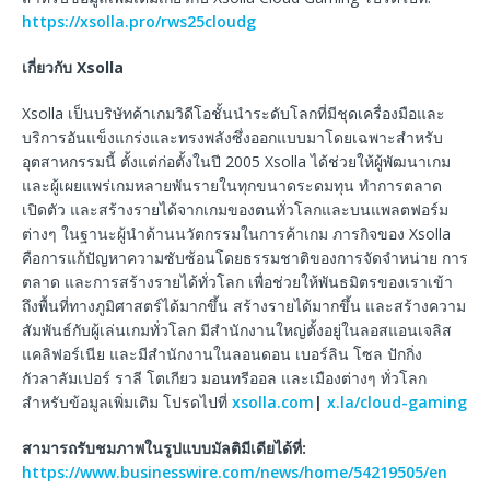
https://xsolla.pro/rws25cloudg
เกี่ยวกับ Xsolla
Xsolla เป็นบริษัทค้าเกมวิดีโอชั้นนำระดับโลกที่มีชุดเครื่องมือและ
บริการอันแข็งแกร่งและทรงพลังซึ่งออกแบบมาโดยเฉพาะสำหรับ
อุตสาหกรรมนี้ ตั้งแต่ก่อตั้งในปี 2005 Xsolla ได้ช่วยให้ผู้พัฒนาเกม
และผู้เผยแพร่เกมหลายพันรายในทุกขนาดระดมทุน ทำการตลาด
เปิดตัว และสร้างรายได้จากเกมของตนทั่วโลกและบนแพลตฟอร์ม
ต่างๆ ในฐานะผู้นำด้านนวัตกรรมในการค้าเกม ภารกิจของ Xsolla
คือการแก้ปัญหาความซับซ้อนโดยธรรมชาติของการจัดจำหน่าย การ
ตลาด และการสร้างรายได้ทั่วโลก เพื่อช่วยให้พันธมิตรของเราเข้า
ถึงพื้นที่ทางภูมิศาสตร์ได้มากขึ้น สร้างรายได้มากขึ้น และสร้างความ
สัมพันธ์กับผู้เล่นเกมทั่วโลก มีสำนักงานใหญ่ตั้งอยู่ในลอสแอนเจลิส
แคลิฟอร์เนีย และมีสำนักงานในลอนดอน เบอร์ลิน โซล ปักกิ่ง
กัวลาลัมเปอร์ ราลี โตเกียว มอนทรีออล และเมืองต่างๆ ทั่วโลก
สำหรับข้อมูลเพิ่มเติม โปรดไปที่
xsolla.com
|
x.la/cloud-gaming
สามารถรับชมภาพในรูปแบบมัลติมีเดียได้ที่
:
https://www.businesswire.com/news/home/54219505/en