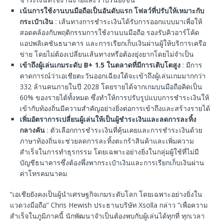
เน้นการใช้งานบนมือถือเป็นอันดับแรก
โฟลว์ที่ปรับให้เหมาะกับ
กระเป๋าเงิน
: เส้นทางการชำระเงินได้รับการออกแบบมาเพื่อให้
สอดคล้องกับพฤติกรรมการใช้งานบนมือถือ รองรับคิวอาร์โค้ด
แอปพลิเคชันธนาคาร และการเรียกเก็บเงินผ่านผู้ให้บริการเครือ
ข่าย โดยไม่ต้องเปลี่ยนเส้นทางหรือต้องยุ่งยากโดยไม่จำเป็น
เข้าถึงผู้เล่นเกมระดับ
B+ 1.5
ในตลาดที่มีการเติบโตสูง
: มีการ
คาดการณ์ว่าเอเชียตะวันออกเฉียงใต้จะเข้าถึงผู้เล่นเกมมากกว่า
332 ล้านคนภายในปี 2028 โดยรายได้จากเกมบนมือถือคิดเป็น
60% ของรายได้ทั้งหมด ซึ่งทำให้การปรับรูปแบบการชำระเงินให้
เข้ากับท้องถิ่นมีความสำคัญอย่างยิ่งต่อการเข้าถึงและสร้างรายได้
เพิ่มอัตราการเปลี่ยนผู้เล่นให้เป็นผู้ชำระเงินและลดการละทิ้ง
กลางคัน
: ตัวเลือกการชำระเงินที่คุ้นเคยและการชำระเงินด้วย
ภาษาท้องถิ่นจะช่วยลดการละทิ้งตะกร้าสินค้าและเพิ่มความ
สำเร็จในการทำธุรกรรม โดยเฉพาะอย่างยิ่งในกลุ่มผู้ใช้ที่ไม่มี
บัญชีธนาคารซึ่งต้องพึ่งพากระเป๋าเงินและการเรียกเก็บเงินผ่าน
ค่าโทรคมนาคม
“เอเชียยังคงเป็นผู้นำเศรษฐกิจเกมระดับโลก โดยเฉพาะอย่างยิ่งใน
แวดวงมือถือ” Chris Hewish ประธานบริษัท Xsolla กล่าว “เพื่อความ
สำเร็จในภูมิภาคนี้ นักพัฒนาจำเป็นต้องพบกับผู้เล่นได้ทุกที่ ทุกเวลา