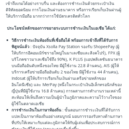
เข้าถึงเกมได้อย่างราบรื่น และต้องการชำระเงินด้วยกระเป๋าเงิน
ดิจิทัลยอดนิยม การโอนเงินผ่านธนาคาร หรือการเรียกเก็บเงินผ่านผู้
ให้บริการมือถือ มากกว่าการใช้บัตรเครดิตทั่วโลก
ประโยชน์หลักของการขยายระบบการชำระเงินในเอเชีย
ได้แก่
:
วิธีการชำระเงินท้องถิ่นที่เชื่อถือได้
พร้อมการเข้าถึงที่ได้รับการ
พิสูจน์แล้ว
: ปัจจุบัน Xsolla Pay Station รองรับ ShopeePay (ผู้
ให้บริการอีคอมเมิร์ซรายใหญ่ในมาเลเซียและสิงคโปร์), FPX (ผู้
บริโภคชาวมาเลเซียใช้ถึง 90%), K PLUS (แอปพลิเคชันธนาคาร
บนมือถืออันดับหนึ่งของไทย มีผู้ใช้งาน 22.8 ล้านคน), AIS (ผู้ให้
บริการเครือข่ายมือถืออันดับ 2 ของไทย มีผู้ใช้งาน 44 ล้านคน),
Indosat (ผู้ให้บริการเรียกเก็บเงินผ่านเครือข่ายหลักของ
อินโดนีเซีย) และ MerPay (หนึ่งในกระเป๋าเงินอิเล็กทรอนิกส์ของ
ญี่ปุ่นที่มีผู้ใช้งาน 16.8 ล้านคน) การผสานการทำงานรวมเหล่านี้
สะท้อนให้เห็นถึงความเป็นผู้นำในภูมิภาคและความไว้วางใจของ
ผู้ใช้ในตลาดเอเชีย
การชำระเงินในภาษาท้องถิ่น
: ขั้นตอนการชำระเงินที่ได้รับการ
แปลเป็นภาษาท้องถิ่นอย่างสมบูรณ์ มอบการรองรับทางด้านภาษา
ที่ปรับให้เหมาะกับแต่ละภูมิภาคให้กับผู้เล่นเพื่อประสบการณ์การ
ชำระเงินที่ใช้งานง่ายและราบรื่นยิ่งขึ้น