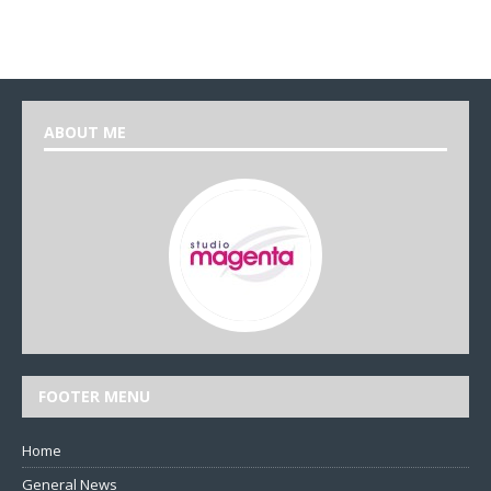
ABOUT ME
FOOTER MENU
Home
General News