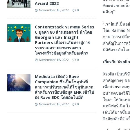
Award 2022
ที่จะช่วยปลดล
November 16, 2022
0
ศอื่นๆ”
“เรายินดีเป็นอย
Contentstack ระดมทุน Series
โดย Rashad Na
C มูลค่า 80 ล้านดอลลาร์ นำโดย
จาน “การเปลี่ย
Georgian และ Insight
Partners เพื่อเร่งเส้นทางสู่การ
สำคัญในการสร
รวบรวมความสามารถจาก
ดิจิทัลระดับโลก
โครงสร้างข้อมูลสำหรับองค์กร
November 16, 2022
0
เกี่ยวกับ
Xsolla
Xsolla เป็นบริ
Medidata เปิดตัว Rave
สำคัญต่างๆ ของ
Companion ซึ่งเป็นโซลูชันที่
เพื่อช่วยระดม
สามารถปรับขนาดได้โซลูชันแรก
สำหรับการป้อนข้อมูล EHR เข้าไป
อนาคตของวิดีโอ
ยัง Rave EDC โดยอัตโนมัติ
ใหม่ๆ ให้กับเห
November 16, 2022
0
แคลิฟอร์เนีย โ
เล่นได้มากขึ้น
จึงมีทุกสิ่งที่