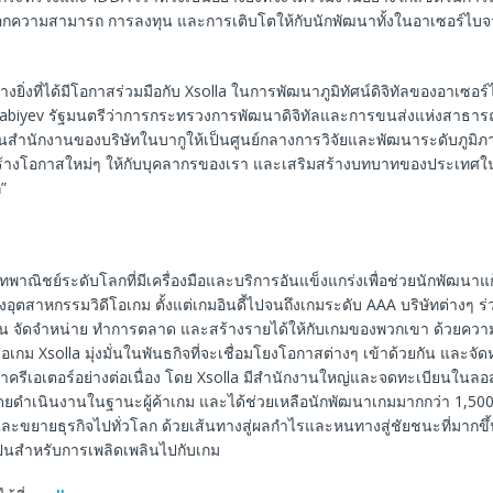
็อกความสามารถ การลงทุน และการเติบโตให้กับนักพัฒนาทั้งในอาเซอร์ไ
่างยิ่งที่ได้มีโอกาสร่วมมือกับ Xsolla ในการพัฒนาภูมิทัศน์ดิจิทัลของอาเซอร
biyev รัฐมนตรีว่าการกระทรวงการพัฒนาดิจิทัลและการขนส่งแห่งสาธาร
นสำนักงานของบริษัทในบากูให้เป็นศูนย์กลางการวิจัยและพัฒนาระดับภูมิภา
้างโอกาสใหม่ๆ ให้กับบุคลากรของเรา และเสริมสร้างบทบาทของประเทศใ
”
ษัทพาณิชย์ระดับโลกที่มีเครื่องมือและบริการอันแข็งแกร่งเพื่อช่วยนักพัฒนา
อุตสาหกรรมวิดีโอเกม ตั้งแต่เกมอินดี้ไปจนถึงเกมระดับ AAA บริษัทต่างๆ ร่ว
ทุน จัดจำหน่าย ทำการตลาด และสร้างรายได้ให้กับเกมของพวกเขา ด้วยความเ
เกม Xsolla มุ่งมั่นในพันธกิจที่จะเชื่อมโยงโอกาสต่างๆ เข้าด้วยกัน และจั
ล่าครีเอเตอร์อย่างต่อเนื่อง โดย Xsolla มีสำนักงานใหญ่และจดทะเบียนในล
ดยดำเนินงานในฐานะผู้ค้าเกม และได้ช่วยเหลือนักพัฒนาเกมมากกว่า 1,500 คน
และขยายธุรกิจไปทั่วโลก ด้วยเส้นทางสู่ผลกำไรและหนทางสู่ชัยชนะที่มากขึ
จำเป็นสำหรับการเพลิดเพลินไปกับเกม