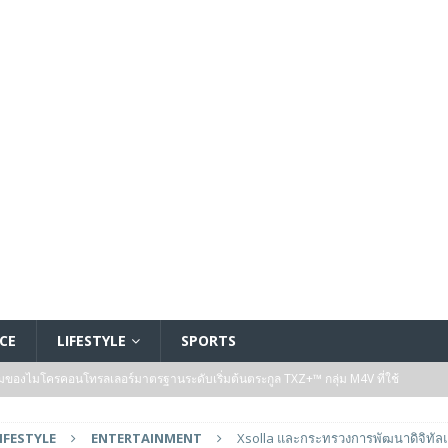
CE
LIFESTYLE
SPORTS
รรมของไมโครคอนโทรลเลอร์มาตรฐานระดับเริ่มต้นตระกูล TXZ+™ กลุ่ม M4V ที่ใช้
วบคุมระบบแล้ว
FEATURED
IFESTYLE
ENTERTAINMENT
Xsolla และกระทรวงการพัฒนาดิจิทัล
 ได้รับรางวัล ‘Best of Show’ ในงาน FMS: the Future of Memory and Storage