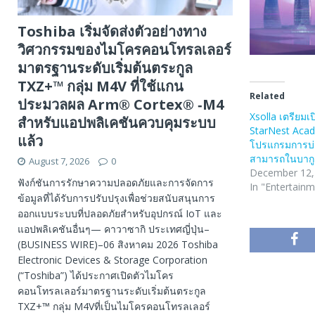
Toshiba เริ่มจัดส่งตัวอย่างทาง
วิศวกรรมของไมโครคอนโทรลเลอร์
มาตรฐานระดับเริ่มต้นตระกูล
TXZ+™ กลุ่ม M4V ที่ใช้แกน
Related
ประมวลผล Arm® Cortex® ‑M4
Xsolla เตรียมเป
สำหรับแอปพลิเคชันควบคุมระบบ
StarNest Aca
แล้ว
โปรแกรมการบ่ม
สามารถในบากู
August 7, 2026
0
December 12,
ฟังก์ชันการรักษาความปลอดภัยและการจัดการ
In "Entertain
ข้อมูลที่ได้รับการปรับปรุงเพื่อช่วยสนับสนุนการ
ออกแบบระบบที่ปลอดภัยสำหรับอุปกรณ์ IoT และ
แอปพลิเคชันอื่นๆ— คาวาซากิ ประเทศญี่ปุ่น–
(BUSINESS WIRE)–06 สิงหาคม 2026 Toshiba
Electronic Devices & Storage Corporation
(“Toshiba”) ได้ประกาศเปิดตัวไมโคร
คอนโทรลเลอร์มาตรฐานระดับเริ่มต้นตระกูล
TXZ+™ กลุ่ม M4Vที่เป็นไมโครคอนโทรลเลอร์