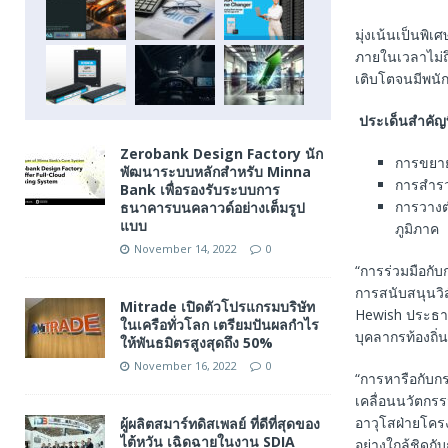
มุ่งเน้นเป็นพิ
ภายในเวลาไม่ถ
เติบโตจนมีพนัก
ประเด็นสำคัญที
Zerobank Design Factory นัก
การขยาย
พัฒนาระบบหลักสำหรับ Minna
การสำรว
Bank เพื่อรองรับระบบการ
การวางต
ธนาคารบนคลาวด์อย่างเต็มรูป
แบบ
ภูมิภาค
November 14, 2022
0
“การร่วมมือกับ
การสนับสนุนวิ
Mitrade เปิดตัวโปรแกรมบริษัท
Hewish ประธาน
ในเครือทั่วโลก เตรียมปันผลกำไร
บุคลากรท้องถิ
ให้พันธมิตรสูงสุดถึง 50%
November 16, 2022
0
“การหารือกับก
เคลื่อนนวัตกร
อาวุโสฝ่ายโครง
ผู้ผลิตสมาร์ทดิสเพลย์ ที่ดีที่สุดของ
ไต้หวัน เฉิดฉายในงาน SDIA
อย่างใกล้ชิดกั