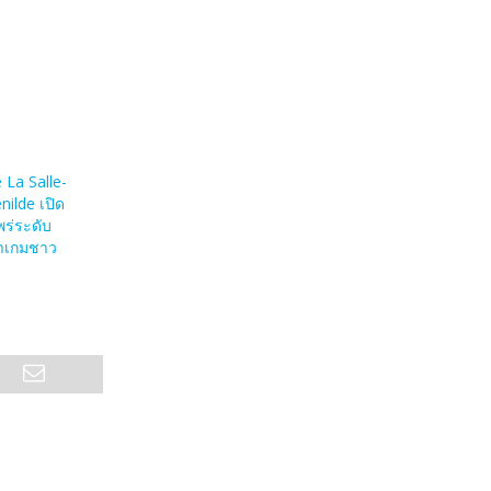
e La Salle-
nilde เปิด
ร่ระดับ
าเกมชาว