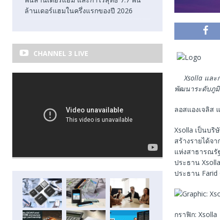
ล้านเดอร์แฮมในครึ่งแรกของปี 2026
CHANNEL 3 LIVE
Xsolla
และก
พัฒนาระดับภูม
ลอสแองเจลิส แ
Xsolla เป็นบริ
สร้างรายได้จา
แห่งสาธารณรัฐอ
ประธาน Xsolla
ประธาน Farid 
กราฟิก: Xsolla