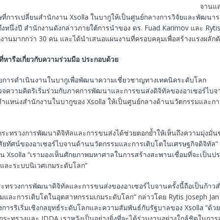
จานแล
เศษที่การเปลี่ยนสำนักงาน Xsolla ในบากูให้เป็นศูนย์กลางการวิจัยและพัฒนาร
ึงหนึ่งปี สำนักงานดังกล่าวภายใต้การนำของ ดร. Fuad Karimov และ Rytis 
งานมากกว่า 30 คน และได้นำเสนอแผนงานที่ครอบคลุมเพื่อสร้างแรงผลักดันที
่หารือเกี่ยวกับความร่วมมือ
ประกอบด้วย
การดำเนินงานในบากูเพื่อพัฒนาความเชี่ยวชาญทางเทคนิคระดับโลก
จความคิดริเริ่มร่วมกับภาคการพัฒนาและการขนส่งดิจิทัลของอาเซอร์ไบจ
ำแหน่งสำนักงานในบากูของ Xsolla ให้เป็นศูนย์กลางด้านนวัตกรรมและการ
กระทรวงการพัฒนาดิจิทัลและการขนส่งได้ช่วยตอกย้ำให้เห็นถึงความมุ่งมั่น
สัยทัศน์ของอาเซอร์ไบจานด้านนวัตกรรมและการเติบโตในเศรษฐกิจดิจิทัล” 
 Xsolla “เรามองเห็นศักยภาพมหาศาลในการสร้างสะพานเชื่อมที่จะเป็นประ
่นและระบบนิเวศเกมระดับโลก”
ระทรวงการพัฒนาดิจิทัลและการขนส่งของอาเซอร์ไบจานครั้งนี้ถือเป็นก้าว
รมและการเติบโตในอุตสาหกรรมเกมระดับโลก” กล่าวโดย Rytis Joseph Ja
การริเริ่มเชิงกลยุทธ์ระดับโลกและความสัมพันธ์กับรัฐบาลของ Xsolla “ด้ว
บกระทรวงและ IDDA เราหวังเป็นอย่างยิ่งที่จะได้ร่วมงานอย่างใกล้ชิดในก