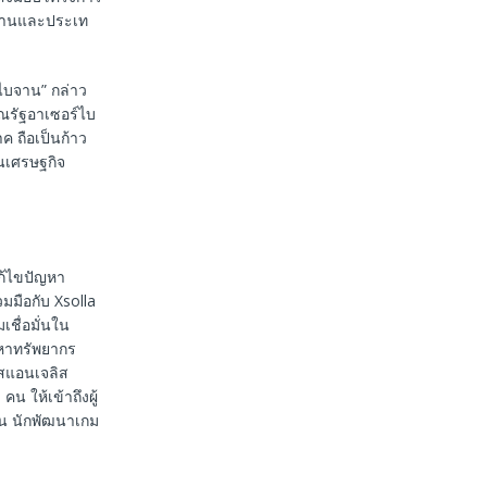
บจานและประเท
์ไบจาน” กล่าว
ณรัฐอาเซอร์ไบ
ค ถือเป็นก้าว
นเศรษฐกิจ
แก้ไขปัญหา
มมือกับ Xsolla
ชื่อมั่นใน
ดหาทรัพยากร
อสแอนเจลิส
 ให้เข้าถึงผู้
้น นักพัฒนาเกม