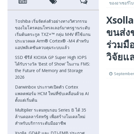
ของอาเซอร์ไบจ
2026
FEATURED
Xsoll
[ August 6, 2026 ]
Darwinbox ประกาศเปิดตัว Cortex แพลตฟ
Toshiba เริ่มจัดส่งตัวอย่างทางวิศวกรรม
ของไมโครคอนโทรลเลอร์มาตรฐานระดับ
ขนส่ง
[ August 6, 2026 ]
Multiplier ระดมทุนรอบ Series B ได้ 3
เริ่มต้นตระกูล TXZ+™ กลุ่ม M4V ที่ใช้แกน
FEATURED
ประมวลผล Arm® Cortex® ‑M4 สำหรับ
ร่วมมื
แอปพลิเคชันควบคุมระบบแล้ว
[ August 6, 2026 ]
Xsolla, GDAP และ DTI-EMB ประกาศความ
วิจัยแ
SSD ซีรีส์ KIOXIA GP Super High IOPS
FEATURED
ได้รับรางวัล ‘Best of Show’ ในงาน FMS:
the Future of Memory and Storage
September 
2026
Darwinbox ประกาศเปิดตัว Cortex
แพลตฟอร์ม HCM ใหม่ที่ขับเคลื่อนด้วย AI
ตั้งแต่เริ่มต้น
Multiplier ระดมทุนรอบ Series B ได้ 35
ล้านดอลลาร์สหรัฐ เพื่อสร้างโมเดลใหม่
สำหรับบริการระดับมืออาชีพ
Xsolla, GDAP และ DTI-EMB ประกาศ