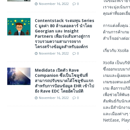
ในขณะที่เราย่
November 16, 2022
0
เราจะมุ่งเน้นก
คุณค่าที่ยอดเยี่
Contentstack ระดมทุน Series
การแต่งตั้งคุณ
C มูลค่า 80 ล้านดอลลาร์ นำโดย
Georgian และ Insight
ด้านการค้าเกม
Partners เพื่อเร่งเส้นทางสู่การ
สำเร็จอย่างต่อ
รวบรวมความสามารถจาก
โครงสร้างข้อมูลสำหรับองค์กร
เกี่ยวกับ Xsolla
November 16, 2022
0
Xsolla เป็นบริ
ซึ่งออกแบบมาเพื
Medidata เปิดตัว Rave
เกมและผู้เผย
Companion ซึ่งเป็นโซลูชันที่
สามารถปรับขนาดได้โซลูชันแรก
เกมของตนเองท
สำหรับการป้อนข้อมูล EHR เข้าไป
เกม คือการแก้ป
ยัง Rave EDC โดยอัตโนมัติ
เพื่อช่วยให้พั
November 16, 2022
0
สัมพันธ์กับนัก
และมีสำนักงานใ
และเมืองต่างๆ 
NetEase, Play