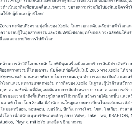
างก้าวเข้าสู่การเปลี่ยนแปลงทางเศรษฐกิจและเทคโนโลยีที่มีผลกระทบต่ออ
ารดำเนินธุรกิจเพื่อขับเคลื่อนนวัตกรรม ขยายความร่วมมือไปยังพันธมิตรทั่
ยมให้กับผู้ค้าและผู้บริโภค”
 Zoran สะท้อนถึงความมุ่งมั่นของ Xsolla ในการยกระดับเครือข่ายทั่วโลก
 ความรอบรู้ในอุตสาหกรรมและวิสัยทัศน์เชิงกลยุทธ์ของเขาจะผลักดันให้บ
เนื่องและขยายกิจการไปทั่วโลก
ษัทด้านการค้าวิดีโอเกมระดับโลกที่มีชุดเครื่องมือและบริการอันมีประสิทธิ
่ออุตสาหกรรมนี้โดยเฉพาะ นับตั้งแต่ก่อตั้งขึ้นในปี 2005 ทาง Xsolla ได้ช่ว
แพร่ทุกขนาดจำนวนหลายพันรายในการระดมทุน ทำการตลาด เปิดตัว และสร
ั่วโลกและบนหลายแพลตฟอร์ม ภารกิจของ Xsolla ในฐานะผู้นำด้านนวัตก
ัญหาความซับซ้อนที่มีอยู่แต่เดิมจากการจัดจำหน่าย การตลาด และการสร้าง
นธมิตรของเราเข้าถึงพื้นที่ทางภูมิศาสตร์ได้มากขึ้น สร้างรายได้มากขึ้น และ
เล่นเกมทั่วโลก โดย Xsolla มีสำนักงานใหญ่และจดทะเบียนในลอสแอนเจลิส ร
นมอนทรีออล, ลอนดอน, เบอร์ลิน, ปักกิ่ง, กวางโจว, โซล, โตเกียว, กัวลาลั
ทั่วโลก เพื่อสนับสนุนบริษัทเกมหลักๆ อย่าง Valve, Take-Two, KRAFTON, 
studios, Playrix, miHoYo และอื่นๆ อีกมากมาย