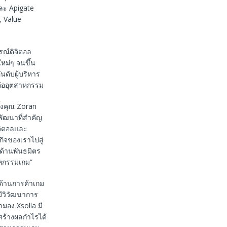
และ Apigate
, Value
ณ์ดิจิตอล
ม่ๆ จนขึ้น
นดับผู้บริหาร
ีต่ออุตสาหกรรม
ั้งคุณ Zoran
พัฒนาที่สำคัญ
ิจิตอลและ
ิจของเราไปสู่
ด้านพันธมิตร
าหกรรมเกม”
นด้านการค้าเกม
่มีวิวัฒนาการ
ามอง Xsolla มี
สร้างผลกำไรได้