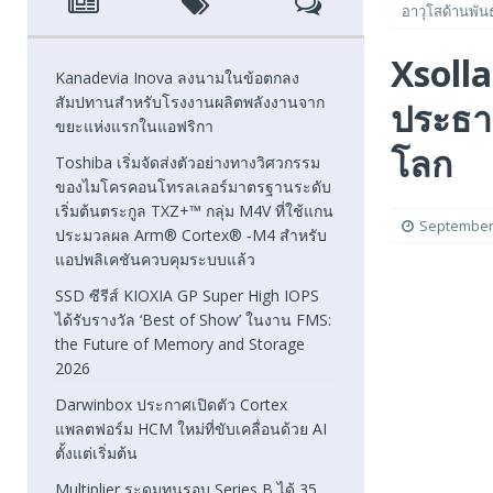
อาวุโสด้านพัน
[ August 7, 2026 ]
SSD ซีรีส์ KIOXIA GP Super High IOPS
Xsolla
2026
FEATURED
Kanadevia Inova ลงนามในข้อตกลง
สัมปทานสำหรับโรงงานผลิตพลังงานจาก
ประธาน
[ August 6, 2026 ]
Darwinbox ประกาศเปิดตัว Cortex แพลตฟ
ขยะแห่งแรกในแอฟริกา
[ August 6, 2026 ]
Multiplier ระดมทุนรอบ Series B ได้ 3
โลก
Toshiba เริ่มจัดส่งตัวอย่างทางวิศวกรรม
ของไมโครคอนโทรลเลอร์มาตรฐานระดับ
FEATURED
เริ่มต้นตระกูล TXZ+™ กลุ่ม M4V ที่ใช้แกน
September 
ประมวลผล Arm® Cortex® ‑M4 สำหรับ
แอปพลิเคชันควบคุมระบบแล้ว
SSD ซีรีส์ KIOXIA GP Super High IOPS
ได้รับรางวัล ‘Best of Show’ ในงาน FMS:
the Future of Memory and Storage
2026
Darwinbox ประกาศเปิดตัว Cortex
แพลตฟอร์ม HCM ใหม่ที่ขับเคลื่อนด้วย AI
ตั้งแต่เริ่มต้น
Multiplier ระดมทุนรอบ Series B ได้ 35