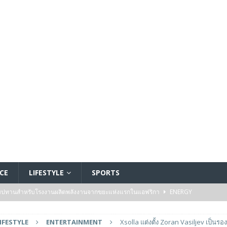
CE
LIFESTYLE
SPORTS
ัมปทานสำหรับโรงงานผลิตพลังงานจากขยะแห่งแรกในแอฟริกา
ENERGY
รรมของไมโครคอนโทรลเลอร์มาตรฐานระดับเริ่มต้นตระกูล TXZ+™ กลุ่ม M4V ที่ใช้
IFESTYLE
ENTERTAINMENT
Xsolla แต่งตั้ง Zoran Vasiljev เป็นร
วบคุมระบบแล้ว
FEATURED