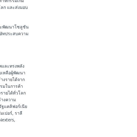
ุตสาหกรรมเกม
วโลก และส่งมอบ
และพัฒนาโซลูชัน
ริษัทประสบความ
ภาพและทรงพลัง
ยเหลือผู้พัฒนา
้างรายได้จาก
รรมในการค้า
รายได้ทั่วโลก
สร้างความ
ัฐแคลิฟอร์เนีย
มเปอร์, ราลี
Nexters,