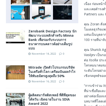
เนื่อง ก่อนหน้
และเคยดำรงตำแห
Partners และ
คุณ Zoran สั
โมเดลธุรกิจแพ
Zerobank Design Factory นัก
แท่นเป็นบุคลาก
พัฒนาระบบหลักสำหรับ Minna
100 รายที่น่าจ
Bank เพื่อรองรับระบบการ
ธนาคารบนคลาวด์อย่างเต็มรูป
แบบ
คุณ Shurick Ag
November 14, 2022
0
Vasiljev เป็นร
ต่อ Xsolla ปร
โทรคมนาคมของเ
Mitrade เปิดตัวโปรแกรมบริษัท
ระดับโลกอย่าง
ในเครือทั่วโลก เตรียมปันผลกำไร
เชิงกลยุทธ์ขอ
ให้พันธมิตรสูงสุดถึง 50%
November 16, 2022
0
“การเข้าร่วม X
ที่น่าเชื่อถือแ
ผู้ผลิตสมาร์ทดิสเพลย์ ที่ดีที่สุดของ
อย่างต่อเนื่อง
ไต้หวัน เฉิดฉายในงาน SDIA
บทบาทที่โดดเด
Award 2022