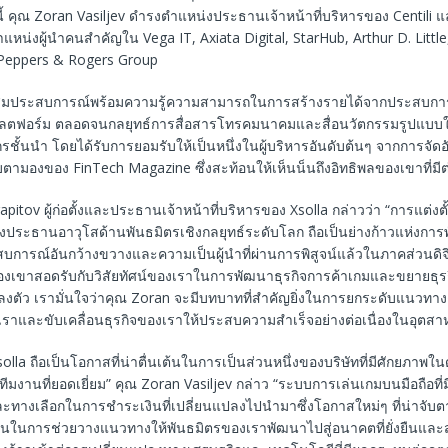
านี้ คุณ Zoran Vasiljev ดำรงตำแหน่งประธานเจ้าหน้าที่บริหารของ Centili 
น่งผู้นำคนสำคัญใน Vega IT, Axiata Digital, StarHub, Arthur D. Little
 Peppers & Rogers Group
่งสมประสบการณ์พร้อมความรู้ความสามารถในการสร้างรายได้จากประสบการ
ลตฟอร์ม ตลอดจนกลยุทธ์การสื่อสารโทรคมนาคมและสื่อนวัตกรรมรูปแบบให
รชั้นนำ โดยได้รับการยอมรับให้เป็นหนึ่งในผู้บริหารอันดับต้นๆ จากการจัดอั
ับตามองของ FinTech Magazine ซึ่งสะท้อนให้เห็นน็นถึงอิทธิพลของเขาที่ม
apitov ผู้ก่อตั้งและประธานเจ้าหน้าที่บริหารของ Xsolla กล่าวว่า “การแต่งต
องประธานอาวุโสด้านพันธมิตรเชิงกลยุทธ์ระดับโลก ถือเป็นย่างก้าวแห่งการ
ะสบการณ์อันกว้างขวางและความเป็นผู้นำที่ผ่านการพิสูจน์แล้วในภาคส่วนด
ขาสอดรับกับวิสัยทัศน์ของเราในการพัฒนาธุรกิจการค้าเกมและขยายธุรก
ลงตัว เรามั่นใจว่าคุณ Zoran จะมีบทบาทที่สำคัญยิ่งในการยกระดับแนวทาง
งเราและขับเคลื่อนธุรกิจของเราให้ประสบความสำเร็จอย่างต่อเนื่องในอุตส
solla ถือเป็นโอกาสที่น่าตื่นเต้นในการเป็นส่วนหนึ่งของบริษัทที่มีศักยภาพใ
ละทีมงานที่ยอดเยี่ยม” คุณ Zoran Vasiljev กล่าว “ระบบการเล่นเกมบนมือถือที
และทางเลือกในการชำระเงินที่เปลี่ยนแปลงไปนำมาซึ่งโอกาสใหม่ๆ ที่น่าจับต
่นในการช่วยวางแนวทางให้พันธมิตรของเราพัฒนาไปสู่อนาคตที่ยั่งยืนและ