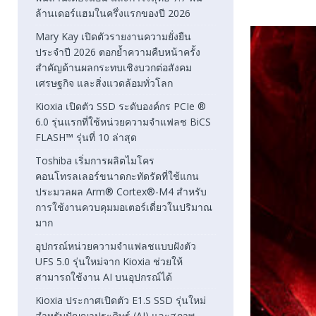
ล้านเดอร์แฮมในครึ่งแรกของปี 2026
Mary Kay เปิดตัวรายงานความยั่งยืน
ประจำปี 2026 ตอกย้ำความคืบหน้าครั้ง
สำคัญด้านผลกระทบเชิงบวกต่อสังคม
เศรษฐกิจ และสิ่งแวดล้อมทั่วโลก
Kioxia เปิดตัว SSD ระดับองค์กร PCIe ®
6.0 รุ่นแรกที่ใช้หน่วยความจำแฟลช BiCS
FLASH™ รุ่นที่ 10 ล่าสุด
Toshiba เริ่มการผลิตไมโคร
คอนโทรลเลอร์ขนาดกะทัดรัดที่ใช้แกน
ประมวลผล Arm® Cortex®-M4 สำหรับ
การใช้งานควบคุมมอเตอร์เดี่ยวในปริมาณ
มาก
อุปกรณ์หน่วยความจำแฟลชแบบฝังตัว
UFS 5.0 รุ่นใหม่จาก Kioxia ช่วยให้
สามารถใช้งาน AI บนอุปกรณ์ได้
Kioxia ประกาศเปิดตัว E1.S SSD รุ่นใหม่
สำหรับปัญญาประดิษฐ์ (AI) และสภาพ