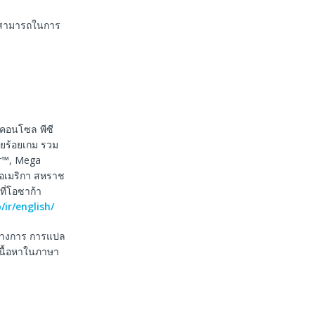
ามสามารถในการ
มคอนโซล พีซี
ายร้อยเกม รวม
er™, Mega
อเมริกา สหราช
ที่โอซาก้า
ir/english/
นทางการ การแปล
เนื้อหาในภาษา