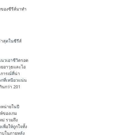
ยมของซีรีส์มาทำ
่าสุดในซีรีส์
แนวเอาชีวิตรอด
ลายอาวุธและไอ
การณ์ที่น่า
กที่เหนียวแน่น
กินกว่า 201
ำหน่ายในปี
่ห์ของเกม
หม่ รวมถึง
ื่อให้ถูกใจทั้ง
ราบในภายหลัง