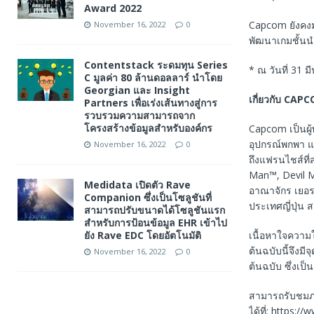
Award 2022
Capcom ยังคงม
November 16, 2022
0
พัฒนาเกมชั้นน
Contentstack ระดมทุน Series
* ณ วันที่ 31 
C มูลค่า 80 ล้านดอลลาร์ นำโดย
Georgian และ Insight
เกี่ยวกับ
CAPC
Partners เพื่อเร่งเส้นทางสู่การ
รวบรวมความสามารถจาก
โครงสร้างข้อมูลสำหรับองค์กร
Capcom เป็นผู้
อุปกรณ์พกพา แล
November 16, 2022
0
ถึงแฟรนไชส์ที
Man™, Devil 
Medidata เปิดตัว Rave
อาณาจักร เยอรม
Companion ซึ่งเป็นโซลูชันที่
ประเทศญี่ปุ่น ส
สามารถปรับขนาดได้โซลูชันแรก
สำหรับการป้อนข้อมูล EHR เข้าไป
ยัง Rave EDC โดยอัตโนมัติ
เนื้อหาใจความ
ต้นฉบับนี้จึงม
November 16, 2022
0
ต้นฉบับ ซึ่งเป
สามารถรับชมภา
ได้ที่: https