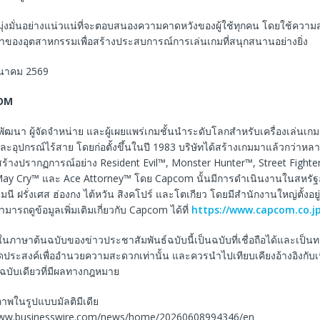
ุ่งมั่นอย่างแน่วแน่ที่จะตอบสนองความคาดหวังของผู้ใช้ทุกคน โดยใช้คว
ำของอุตสาหกรรมเพื่อสร้างประสบการณ์การเล่นเกมที่สนุกสนานอย่างยิ่ง
มีนาคม 2569
OM
พัฒนา ผู้จัดจำหน่าย และผู้เผยแพร่เกมชั้นนำระดับโลกสำหรับเครื่องเล่นเก
ะอุปกรณ์ไร้สาย โดยก่อตั้งขึ้นในปี 1983 บริษัทได้สร้างเกมมาแล้วกว่าหล
่สร้างปรากฏการณ์อย่าง Resident Evil™, Monster Hunter™, Street Fight
May Cry™ และ Ace Attorney™ โดย Capcom นั้นมีการดำเนินงานในสหรัฐ
นี ฝรั่งเศส ฮ่องกง ไต้หวัน สิงคโปร์ และโตเกียว โดยมีสำนักงานใหญ่ตั้งอยู่
ามารถดูข้อมูลเพิ่มเติมเกี่ยวกับ Capcom ได้ที่
https://www.capcom.co.jp/
ในภาษาต้นฉบับของข่าวประชาสัมพันธ์ฉบับนี้เป็นฉบับที่เชื่อถือได้และเป็
ีจุดประสงค์เพื่ออำนวยความสะดวกเท่านั้น และควรนำไปเทียบเคียงอ้างอิงกับ
็นฉบับเดียวที่มีผลทางกฎหมาย
พในรูปแบบมัลติมีเดีย
://www.businesswire.com/news/home/20260608994346/en