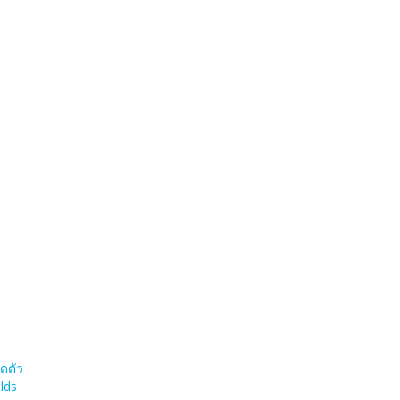
ดตัว
lds