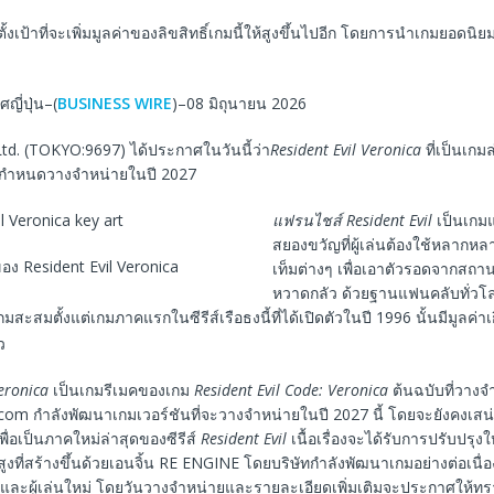
้งเป้าที่จะเพิ่มมูลค่าของลิขสิทธิ์เกมนี้ให้สูงขึ้นไปอีก โดยการนำเกมยอดนิ
ญี่ปุ่น–(
BUSINESS WIRE
)–08 มิถุนายน 2026
td. (TOKYO:9697) ได้ประกาศในวันนี้ว่า
Resident Evil Veronica
ที่เป็นเกมล
กำหนดวางจำหน่ายในปี 2027
แฟรนไชส์
​​Resident Evil
เป็นเกม
สยองขวัญที่ผู้เล่นต้องใช้หลากห
อง Resident Evil Veronica
เท็มต่างๆ เพื่อเอาตัวรอดจากสถาน
หวาดกลัว ด้วยฐานแฟนคลับทั่วโล
ะสมตั้งแต่เกมภาคแรกในซีรีส์เรือธงนี้ที่ได้เปิดตัวในปี 1996 นั้นมีมูลค่าเ
ว
Veronica
เป็นเกมรีเมคของเกม
Resident Evil Code: Veronica
ต้นฉบับที่วางจ
om กำลังพัฒนาเกมเวอร์ชันที่จะวางจำหน่ายในปี 2027 นี้ โดยจะยังคงเสน
พื่อเป็นภาคใหม่ล่าสุดของซีรีส์
Resident Evil
เนื้อเรื่องจะได้รับการปรับปรุงใ
ที่สร้างขึ้นด้วยเอนจิ้น RE ENGINE โดยบริษัทกำลังพัฒนาเกมอย่างต่อเนื่องเพ
์และผู้เล่นใหม่ โดยวันวางจำหน่ายและรายละเอียดเพิ่มเติมจะประกาศให้ท