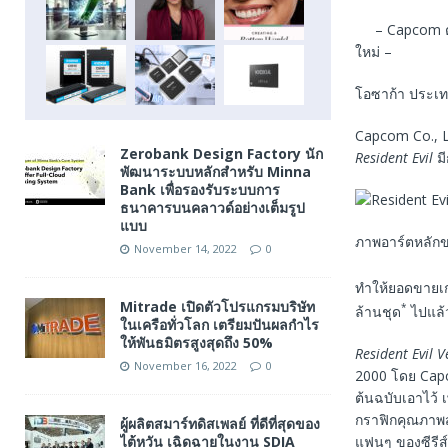
– Capcom ตั
ใหม่ –
โอซาก้า ประเทศ
Capcom Co., L
Zerobank Design Factory นัก
Resident Evil
มี
พัฒนาระบบหลักสำหรับ Minna
Bank เพื่อรองรับระบบการ
ธนาคารบนคลาวด์อย่างเต็มรูป
แบบ
ภาพอาร์ตหลักข
November 14, 2022
0
ทำให้ยอดขายเกมส
Mitrade เปิดตัวโปรแกรมบริษัท
*
ล้านชุด
ไปแล้
ในเครือทั่วโลก เตรียมปันผลกำไร
ให้พันธมิตรสูงสุดถึง 50%
Resident Evil 
November 16, 2022
0
2000 โดย Capc
ต้นฉบับเอาไว้ เ
กราฟิกคุณภาพสูง
ผู้ผลิตสมาร์ทดิสเพลย์ ที่ดีที่สุดของ
ไต้หวัน เฉิดฉายในงาน SDIA
แฟนๆ ของซีรีส