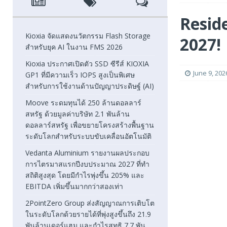
[ August 5, 2026 ]
Moove ระดมทุนได้ 250 ล้านดอลลาร์สหรั
Resid
โลกสำหรับระบบขับเคลื่อนอัตโนมัติ
FEATURED
Kioxia จัดแสดงนวัตกรรม Flash Storage
2027!
สำหรับยุค AI ในงาน FMS 2026
[ August 5, 2026 ]
Vedanta Aluminium รายงานผลประกอบก
Kioxia ประกาศเปิดตัว SSD ซีรีส์ KIOXIA
EBITDA เพิ่มขึ้นมากกว่าสองเท่า
FEATURED
June 9, 202
GP1 ที่มีความเร็ว IOPS สูงเป็นพิเศษ
สำหรับการใช้งานด้านปัญญาประดิษฐ์ (AI)
[ August 1, 2026 ]
2PointZero Group ส่งสัญญาณการเติบโตใ
Moove ระดมทุนได้ 250 ล้านดอลลาร์
พันล้านเดอร์แฮมในครึ่งแรกของปี 2026
FEATURED
สหรัฐ ด้วยมูลค่าบริษัท 2.1 พันล้าน
ดอลลาร์สหรัฐ เพื่อขยายโครงสร้างพื้นฐาน
ระดับโลกสำหรับระบบขับเคลื่อนอัตโนมัติ
Vedanta Aluminium รายงานผลประกอบ
การไตรมาสแรกปีงบประมาณ 2027 ที่ทำ
สถิติสูงสุด โดยมีกำไรพุ่งขึ้น 205% และ
EBITDA เพิ่มขึ้นมากกว่าสองเท่า
2PointZero Group ส่งสัญญาณการเติบโต
ในระดับโลกด้วยรายได้ที่พุ่งสูงขึ้นถึง 21.9
พันล้านเดอร์แฮม และกำไรสุทธิ 7.7 พัน