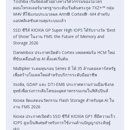
Toshiba เริ่มจัดส่งตัวอย่างทางวิศวกรรมของไมโคร
คอนโทรลเลอร์มาตรฐานระดับเริ่มต้นตระกูล TXZ+™ กลุ่ม
M4V ที่ใช้แกนประมวลผล Arm® Cortex® ‑M4 สำหรับ
แอปพลิเคชันควบคุมระบบแล้ว
SSD ซีรีส์ KIOXIA GP Super High IOPS ได้รับรางวัล ‘Best
of Show’ ในงาน FMS: the Future of Memory and
Storage 2026
Darwinbox ประกาศเปิดตัว Cortex แพลตฟอร์ม HCM ใหม่
ที่ขับเคลื่อนด้วย AI ตั้งแต่เริ่มต้น
Multiplier ระดมทุนรอบ Series B ได้ 35 ล้านดอลลาร์สหรัฐ
เพื่อสร้างโมเดลใหม่สำหรับบริการระดับมืออาชีพ
Xsolla, GDAP และ DTI-EMB ประกาศความร่วมมือเชิงกล
ยุทธ์เพื่อเร่งการเติบโตของอุตสาหกรรมเกมในฟิลิปปินส์
Kioxia จัดแสดงนวัตกรรม Flash Storage สำหรับยุค AI ใน
งาน FMS 2026
Kioxia ประกาศเปิดตัว SSD ซีรีส์ KIOXIA GP1 ที่มีความเร็ว
IOPS สูงเป็นพิเศษสำหรับการใช้งานด้านปัญญาประดิษฐ์
(AI)