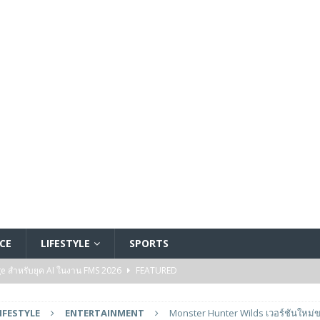
CE
LIFESTYLE
SPORTS
ge สำหรับยุค AI ในงาน FMS 2026
FEATURED
A GP1 ที่มีความเร็ว IOPS สูงเป็นพิเศษสำหรับการใช้งานด้านปัญญาประดิษฐ์ (AI)
IFESTYLE
ENTERTAINMENT
Monster Hunter Wilds เวอร์ชันใหม่