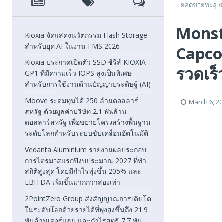
ยอดขายทะลุ 8 
[ August 5, 2026 ]
Moove ระดมทุนได้ 250 ล้านดอลลาร์สหรั
Monst
โลกสำหรับระบบขับเคลื่อนอัตโนมัติ
FEATURED
Kioxia จัดแสดงนวัตกรรม Flash Storage
สำหรับยุค AI ในงาน FMS 2026
Capco
[ August 5, 2026 ]
Vedanta Aluminium รายงานผลประกอบก
Kioxia ประกาศเปิดตัว SSD ซีรีส์ KIOXIA
EBITDA เพิ่มขึ้นมากกว่าสองเท่า
FEATURED
รวดเร็
GP1 ที่มีความเร็ว IOPS สูงเป็นพิเศษ
สำหรับการใช้งานด้านปัญญาประดิษฐ์ (AI)
[ August 1, 2026 ]
2PointZero Group ส่งสัญญาณการเติบโตใ
Moove ระดมทุนได้ 250 ล้านดอลลาร์
พันล้านเดอร์แฮมในครึ่งแรกของปี 2026
FEATURED
March 6, 2
สหรัฐ ด้วยมูลค่าบริษัท 2.1 พันล้าน
ดอลลาร์สหรัฐ เพื่อขยายโครงสร้างพื้นฐาน
ระดับโลกสำหรับระบบขับเคลื่อนอัตโนมัติ
Vedanta Aluminium รายงานผลประกอบ
การไตรมาสแรกปีงบประมาณ 2027 ที่ทำ
สถิติสูงสุด โดยมีกำไรพุ่งขึ้น 205% และ
EBITDA เพิ่มขึ้นมากกว่าสองเท่า
2PointZero Group ส่งสัญญาณการเติบโต
ในระดับโลกด้วยรายได้ที่พุ่งสูงขึ้นถึง 21.9
พันล้านเดอร์แฮม และกำไรสุทธิ 7.7 พัน