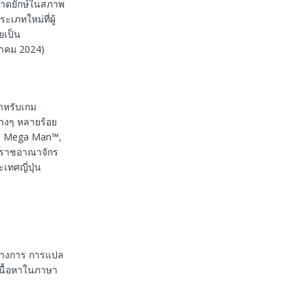
ขนาดยักษ์ในสภาพ
เภทใหม่ที่ผู้
ยเป็น
วาคม 2024)
ำหรับเกม
่างๆ หลายร้อย
r™, Mega Man™,
หราชอาณาจักร
เทศญี่ปุ่น
นทางการ การแปล
เนื้อหาในภาษา