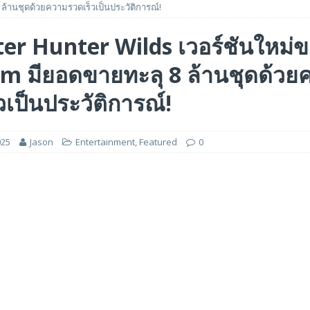
ล้านชุดด้วยความรวดเร็วเป็นประวัติการณ์!
ฐ ด้วยมูลค่าบริษัท 2.1 พันล้านดอลลาร์สหรัฐ เพื่อขยายโครงสร้างพื้นฐานระดับ
er Hunter Wilds เวอร์ชันใหม่
m มียอดขายทะลุ 8 ล้านชุดด้วย
ารไตรมาสแรกปีงบประมาณ 2027 ที่ทำสถิติสูงสุด โดยมีกำไรพุ่งขึ้น 205% และ
วเป็นประวัติการณ์!
นระดับโลกด้วยรายได้ที่พุ่งสูงขึ้นถึง 21.9 พันล้านเดอร์แฮม และกำไรสุทธิ 7.7
025
Jason
Entertainment
,
Featured
0