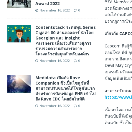
ซีรีส์
Monster 
Award 2022
แวดล้อมทางธรรม
November 16, 2022
0
เล่นได้ร่วมมือ
ปรากฏการณ์ระด
Contentstack ระดมทุน Series
C มูลค่า 80 ล้านดอลลาร์ นำโดย
เกี่ยวกับ
CAPC
Georgian และ Insight
Partners เพื่อเร่งเส้นทางสู่การ
Capcom คือผู้
รวบรวมความสามารถจาก
คอนโซล พีซี อุ
โครงสร้างข้อมูลสำหรับองค์กร
เกม รวมถึงแฟร
November 16, 2022
0
Devil May Cr
เยอรมนี ฝรั่งเศ
Medidata เปิดตัว Rave
ข้อมูลเพิ่มเติม
Companion ซึ่งเป็นโซลูชันที่
สามารถปรับขนาดได้โซลูชันแรก
สามารถรับชมภาพ
สำหรับการป้อนข้อมูล EHR เข้าไป
https://www
ยัง Rave EDC โดยอัตโนมัติ
November 16, 2022
0
เนื้อหาใจความ
ต้นฉบับนี้จึงม
ต้นฉบับ ซึ่งเป