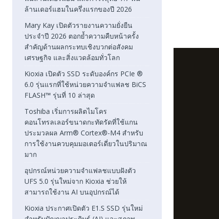
ล้านเดอร์แฮมในครึ่งแรกของปี 2026
Mary Kay เปิดตัวรายงานความยั่งยืน
ประจำปี 2026 ตอกย้ำความคืบหน้าครั้ง
สำคัญด้านผลกระทบเชิงบวกต่อสังคม
เศรษฐกิจ และสิ่งแวดล้อมทั่วโลก
Kioxia เปิดตัว SSD ระดับองค์กร PCIe ®
6.0 รุ่นแรกที่ใช้หน่วยความจำแฟลช BiCS
FLASH™ รุ่นที่ 10 ล่าสุด
Toshiba เริ่มการผลิตไมโคร
คอนโทรลเลอร์ขนาดกะทัดรัดที่ใช้แกน
ประมวลผล Arm® Cortex®-M4 สำหรับ
การใช้งานควบคุมมอเตอร์เดี่ยวในปริมาณ
มาก
อุปกรณ์หน่วยความจำแฟลชแบบฝังตัว
UFS 5.0 รุ่นใหม่จาก Kioxia ช่วยให้
สามารถใช้งาน AI บนอุปกรณ์ได้
Kioxia ประกาศเปิดตัว E1.S SSD รุ่นใหม่
สำหรับปัญญาประดิษฐ์ (AI) และสภาพ