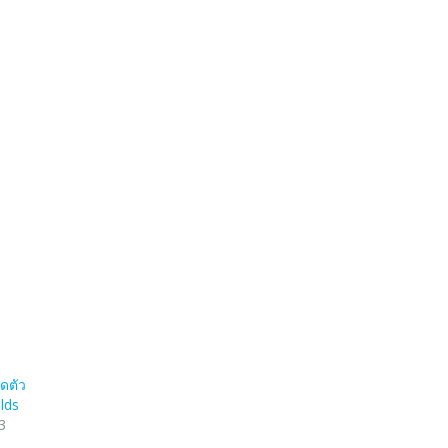
ดตัว
lds
3