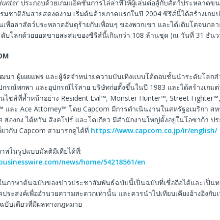
Hunter
ประกอบด้วยเกมแอ็คชั่นการไล่ล่าที่ให้ผู้เล่นต่อสู้กับสัตว์ประหลาด
ชาติอันสวยสดงดงาม เริ่มต้นด้วยภาคแรกในปี 2004 ซีรีส์นี้ได้สร้างเกมประ
กันเพื่อล่าสัตว์ประหลาดอันดุร้ายกับเพื่อนๆ ของพวกเขา และได้เติบโตจนกลา
ับโลกด้วยยอดขายสะสมของซีรีส์นี้เกินกว่า 108 ล้านชุด (ณ วันที่ 31 ธัน
OM
พัฒนา ผู้เผยแพร่ และผู้จัดจำหน่ายความบันเทิงแบบโต้ตอบชั้นนำระดับโลกส
ปกรณ์พกพา และอุปกรณ์ไร้สาย บริษัทก่อตั้งขึ้นในปี 1983 และได้สร้างเกมต
นไชส์ที่ล้ำหน้าอย่าง Resident Evil™, Monster Hunter™, Street Fighte
y™ และ Ace Attorney™ โดย Capcom มีการดำเนินงานในสหรัฐอเมริกา ส
ส ฮ่องกง ไต้หวัน สิงคโปร์ และโตเกียว มีสำนักงานใหญ่ตั้งอยู่ในโอซาก้า ประ
เกี่ยวกับ Capcom สามารถดูได้ที่
https://www.capcom.co.jp/ir/english/
ในรูปแบบมัลติมีเดียได้ที่:
.businesswire.com/news/home/54218561/en
ในภาษาต้นฉบับของข่าวประชาสัมพันธ์ฉบับนี้เป็นฉบับที่เชื่อถือได้และเป็
ีจุดประสงค์เพื่ออำนวยความสะดวกเท่านั้น และควรนำไปเทียบเคียงอ้างอิงกับ
็นฉบับเดียวที่มีผลทางกฎหมาย