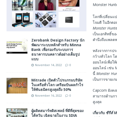
Monster Hunte
โลกที่เปลี่ยนแ
โจมตี ในอีกตอน
Monster Hunte
เป็นเอกสิทธิ์ข
คำนึงถึงแพลต
Zerobank Design Factory นัก
พัฒนาระบบหลักสำหรับ Minna
Bank เพื่อรองรับระบบการ
หลังจากการปร
ธนาคารบนคลาวด์อย่างเต็มรูป
กว้างทั่วโลก 
แบบ
ออนไลน์เพื่อให
November 14, 2022
0
ออนไลน์ เช่น 
นี้
Monster Hun
เป็นการขายเกมท
Mitrade เปิดตัวโปรแกรมบริษัท
ในเครือทั่วโลก เตรียมปันผลกำไร
ให้พันธมิตรสูงสุดถึง 50%
Capcom ยังคงม
สามารถด้านการ
November 16, 2022
0
สูงสุด
ผู้ผลิตสมาร์ทดิสเพลย์ ที่ดีที่สุดของ
เกี่ยวกับ
ซีรีส์
Mo
ไต้หวัน เฉิดฉายในงาน SDIA