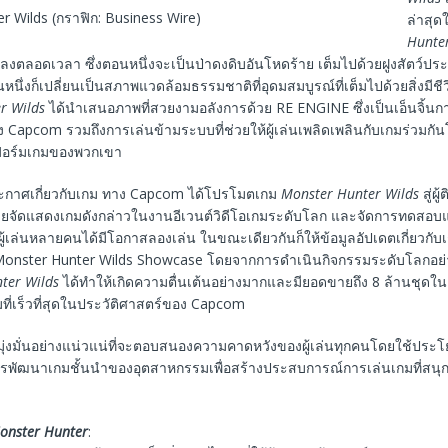
r Wilds (กราฟิก: Business Wire)
ล่าสุด
Hunte
ปลงตลอดเวลา ซึ่งตอนหนึ่งจะเป็นป่าดงดิบอันโหดร้าย เต็มไปด้วยฝูงสัตว์ปร
หนึ่งก็เปลี่ยนเป็นสภาพแวดล้อมธรรมชาติที่อุดมสมบูรณ์ที่เต็มไปด้วยสิ่งมีชี
r Wilds
ได้นำเสนอภาพที่สวยงามอลังการด้วย RE ENGINE ซึ่งเป็นเอ็นจิ้นก
อง Capcom รวมถึงการเล่นข้ามระบบที่ช่วยให้ผู้เล่นเพลิดเพลินกับเกมร่วมกัน
ฟอร์มเกมของพวกเขา
ะกาศเกี่ยวกับเกม ทาง Capcom ได้โปรโมตเกม
Monster Hunter Wilds
สู่ผ
โดยจัดแสดงเกมดังกล่าวในงานอีเวนต์วิดีโอเกมระดับโลก และจัดการทดสอบ
้ผู้เล่นหลายคนได้มีโอกาสลองเล่น ในขณะเดียวกันก็ให้ข้อมูลอัปเดตเกี่ยวกั
Monster Hunter Wilds Showcase โดยจากการดำเนินกิจกรรมระดับโลกอย่าง
ter Wilds
ได้ทำให้เกิดความตื่นเต้นอย่างมากและมียอดขายถึง 8 ล้านชุดใน 3 
ี่เร็วที่สุดในประวัติศาสตร์ของ Capcom
ุ่งมั่นอย่างแน่วแน่ที่จะตอบสนองความคาดหวังของผู้เล่นทุกคนโดยใช้ปร
พัฒนาเกมชั้นนำของอุตสาหกรรมเพื่อสร้างประสบการณ์การเล่นเกมที่สนุ
nster Hunter
: