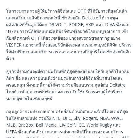
ในการผสานรวมผู้ให้บริการดิจิทัลและ OTT ที่ได้รับการพิสูจน์แล้ว
และเสริมประสิทธิภาพเหล่านี้เข้าด้วยกัน Deltatre ได้รวมชุด
ผลิตภัณฑ์ขั้นสูง ได้แก่ D3 VOLT, FORGE, AXIS และ DIVA ซึ่งมอบ
ประสบการณ์ดิจิทัลแบบมัลติฟังก์ชันพร้อมวิดีโอแบบบูรณาการ เข้า
กับผลิตภัณฑ์ OTT เพียวเพลย์ของ Endeavor Streaming อย่าง
VESPER นอกจากนี้ ทั้งสองบริษัทยังจะผสานรวมกลยุทธ์ดิจิทัล บริการ
ให้คำปรึกษา และบริการการตลาดแบบตรงถึงผู้บริโภคเข้าด้วยกันอีก
ด้วย
ธุรกิจที่รวมกันจะมีความพร้อมที่ดีที่สุดที่จะส่งมอบให้กับลูกค้าในกลุ่ม
กีฬา สื่อ และความบันเทิงผ่านประสบการณ์ดิจิทัลที่น่าสนใจและ
ครอบคลุม ทั้งหมดนี้ภายใต้ความร่วมมือแบบรวมศูนย์กับ Deltatre
โดยก้าวข้ามความซับซ้อนของการปรับใช้บริการจากผู้ให้บริการ
หลายผู้ขายในเชิงกลยุทธ์
กลุ่มลูกค้าร่วมประกอบด้วยทรัพย์สินด้านกีฬาและสื่อที่โดดเด่นที่สุด
ในโลกหลายแห่ง รวมถึง NFL, UFC, Sky, Rogers, NBA, WWE,
MLB, BritBox, Bell Media, LIV Golf, ICC, World Rugby และ
UEFA ซึ่งสะท้อนถึงประสบการณ์หลายสิบปีในการส่งมอบบริการ