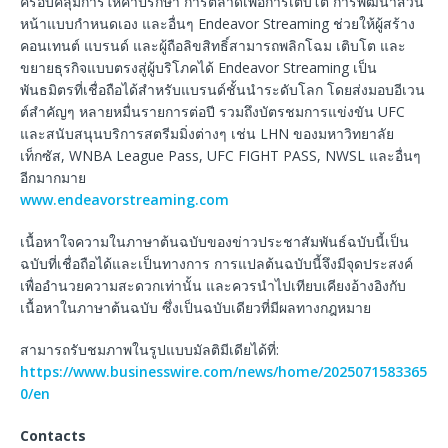
ครอบคลุมการให้คำปรึกษา การตลาดเพื่อการเติบโต การพัฒนาส่วน
หน้าแบบกำหนดเอง และอื่นๆ Endeavor Streaming ช่วยให้ผู้สร้าง
คอนเทนต์ แบรนด์ และผู้ถือลิขสิทธิ์สามารถพลิกโฉม เติบโต และ
ขยายธุรกิจแบบตรงสู่ผู้บริโภคได้ Endeavor Streaming เป็น
พันธมิตรที่เชื่อถือได้สำหรับแบรนด์ชั้นนำระดับโลก โดยส่งมอบอีเวน
ต์สำคัญๆ หลายหมื่นรายการต่อปี รวมถึงบัตรชมการแข่งขัน UFC
และสนับสนุนบริการสตรีมมิ่งต่างๆ เช่น LHN ของมหาวิทยาลัย
เท็กซัส, WNBA League Pass, UFC FIGHT PASS, NWSL และอื่นๆ
อีกมากมาย
www.endeavorstreaming.com
เนื้อหาใจความในภาษาต้นฉบับของข่าวประชาสัมพันธ์ฉบับนี้เป็น
ฉบับที่เชื่อถือได้และเป็นทางการ การแปลต้นฉบับนี้จึงมีจุดประสงค์
เพื่ออำนวยความสะดวกเท่านั้น และควรนำไปเทียบเคียงอ้างอิงกับ
เนื้อหาในภาษาต้นฉบับ ซึ่งเป็นฉบับเดียวที่มีผลทางกฎหมาย
สามารถรับชมภาพในรูปแบบมัลติมีเดียได้ที่:
https://www.businesswire.com/news/home/2025071583365
0/en
Contacts