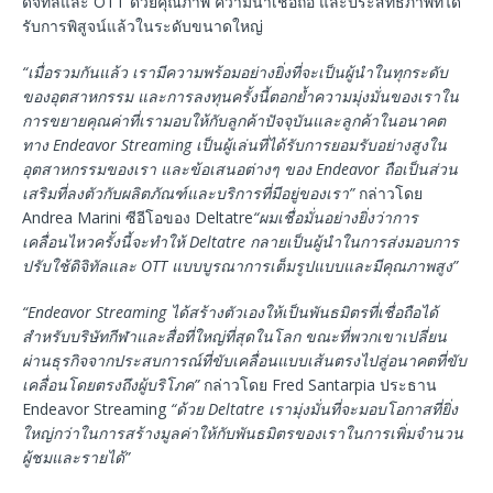
ดิจิทัลและ OTT ด้วยคุณภาพ ความน่าเชื่อถือ และประสิทธิภาพที่ได้
รับการพิสูจน์แล้วในระดับขนาดใหญ่
“
เมื่อรวมกันแล้ว
เรามีความพร้อมอย่างยิ่งที่จะเป็นผู้นำในทุกระดับ
ของอุตสาหกรรม
และการลงทุนครั้งนี้ตอกย้ำความมุ่งมั่นของเราใน
การขยายคุณค่าที่เรามอบให้กับลูกค้าปัจจุบันและลูกค้าในอนาคต
ทาง
Endeavor Streaming
เป็นผู้เล่นที่ได้รับการยอมรับอย่างสูงใน
อุตสาหกรรมของเรา
และข้อเสนอต่างๆ
ของ
Endeavor
ถือเป็นส่วน
เสริมที่ลงตัวกับผลิตภัณฑ์และบริการที่มีอยู่ของเรา
”
กล่าวโดย
Andrea Marini ซีอีโอของ Deltatre
“
ผมเชื่อมั่นอย่างยิ่งว่าการ
เคลื่อนไหวครั้งนี้จะทำให้
Deltatre
กลายเป็นผู้นำในการส่งมอบการ
ปรับใช้ดิจิทัลและ
OTT
แบบบูรณาการเต็มรูปแบบและมีคุณภาพสูง
”
“Endeavor Streaming
ได้สร้างตัวเองให้เป็นพันธมิตรที่เชื่อถือได้
สำหรับบริษัทกีฬาและสื่อที่ใหญ่ที่สุดในโลก
ขณะที่พวกเขาเปลี่ยน
ผ่านธุรกิจจากประสบการณ์ที่ขับเคลื่อนแบบเส้นตรงไปสู่อนาคตที่ขับ
เคลื่อนโดยตรงถึงผู้บริโภค
”
กล่าวโดย Fred Santarpia ประธาน
Endeavor Streaming
“
ด้วย
Deltatre
เรามุ่งมั่นที่จะมอบโอกาสที่ยิ่ง
ใหญ่กว่าในการสร้างมูลค่าให้กับพันธมิตรของเราในการเพิ่มจำนวน
ผู้ชมและรายได้
”