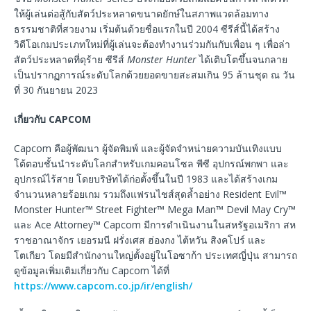
ให้ผู้เล่นต่อสู้กับสัตว์ประหลาดขนาดยักษ์ในสภาพแวดล้อมทาง
ธรรมชาติที่สวยงาม เริ่มต้นด้วยชื่อแรกในปี 2004 ซีรีส์นี้ได้สร้าง
วิดีโอเกมประเภทใหม่ที่ผู้เล่นจะต้องทำงานร่วมกันกับเพื่อน ๆ เพื่อล่า
สัตว์ประหลาดที่ดุร้าย ซีรีส์
Monster Hunter
ได้เติบโตขึ้นจนกลาย
เป็นปรากฏการณ์ระดับโลกด้วยยอดขายสะสมเกิน 95 ล้านชุด ณ วัน
ที่ 30 กันยายน 2023
เกี่ยวกับ
CAPCOM
Capcom คือผู้พัฒนา ผู้จัดพิมพ์ และผู้จัดจำหน่ายความบันเทิงแบบ
โต้ตอบชั้นนำระดับโลกสำหรับเกมคอนโซล พีซี อุปกรณ์พกพา และ
อุปกรณ์ไร้สาย โดยบริษัทได้ก่อตั้งขึ้นในปี 1983 และได้สร้างเกม
จำนวนหลายร้อยเกม รวมถึงแฟรนไชส์สุดล้ำอย่าง Resident Evil™
Monster Hunter™ Street Fighter™ Mega Man™ Devil May Cry™
และ Ace Attorney™ Capcom มีการดำเนินงานในสหรัฐอเมริกา สห
ราชอาณาจักร เยอรมนี ฝรั่งเศส ฮ่องกง ไต้หวัน สิงคโปร์ และ
โตเกียว โดยมีสำนักงานใหญ่ตั้งอยู่ในโอซาก้า ประเทศญี่ปุ่น สามารถ
ดูข้อมูลเพิ่มเติมเกี่ยวกับ Capcom ได้ที่
https://www.capcom.co.jp/ir/english/