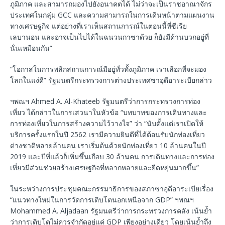
ภูมิภาค และสามารถมองไปยังอนาคตได้ ไม่ว่าจะเป็นราชอาณาจักร
ประเทศในกลุ่ม GCC และความสามารถในการเดินหน้าตามแผนงาน
ทางเศรษฐกิจ แต่อย่างที่เราเห็นสถานการณ์ในตอนนี้ที่ซีเรีย
เลบานอน และอาจเป็นไปได้ในฉนวนกาซาด้วย ก็ยังมีด้านบวกอยู่ที่
นั่นเหมือนกัน”
“โอกาสในการพลิกสถานการณ์มีอยู่ทั่วทั้งภูมิภาค เราเลือกที่จะมอง
โลกในแง่ดี” รัฐมนตรีกระทรวงการต่างประเทศซาอุดีอาระเบียกล่าว
ฯพณฯ Ahmed A. Al-Khateeb รัฐมนตรีว่าการกระทรวงการท่อง
เที่ยว ได้กล่าวในการเสวนาในหัวข้อ “บทบาทของการเดินทางและ
การท่องเที่ยวในการสร้างความไว้วางใจ” ว่า “นับตั้งแต่เราเปิดให้
บริการครั้งแรกในปี 2562 เรามีความยินดีที่ได้ต้อนรับนักท่องเที่ยว
ต่างชาติหลายล้านคน เราเริ่มต้นด้วยนักท่องเที่ยว 10 ล้านคนในปี
2019 และปีที่แล้วก็เพิ่มขึ้นเกือบ 30 ล้านคน การเดินทางและการท่อง
เที่ยวมีส่วนช่วยสร้างเศรษฐกิจที่หลากหลายและยืดหยุ่นมากขึ้น”
ในระหว่างการประชุมคณะกรรมาธิการของสภาซาอุดีอาระเบียเรื่อง
“แนวทางใหม่ในการวัดการเติบโตนอกเหนือจาก GDP” ฯพณฯ
Mohammed A. Aljadaan รัฐมนตรีว่าการกระทรวงการคลัง เน้นย้ำ
ว่าการเติบโตไม่ควรจำกัดอยู่แค่ GDP เพียงอย่างเดียว โดยเน้นย้ำถึง