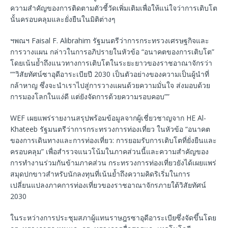
ความสำคัญของการติดตามตัวชี้วัดเพิ่มเติมเพื่อให้แน่ใจว่าการเติบโต
นั้นครอบคลุมและยั่งยืนในมิติต่างๆ
ฯพณฯ Faisal F. Alibrahim รัฐมนตรีว่าการกระทรวงเศรษฐกิจและ
การวางแผน กล่าวในการอภิปรายในหัวข้อ “อนาคตของการเติบโต”
โดยเน้นย้ำถึงแนวทางการเติบโตในระยะยาวของราชอาณาจักรว่า
““วิสัยทัศน์ซาอุดีอาระเบียปี 2030 เป็นตัวอย่างของความเป็นผู้นำที่
กล้าหาญ ซึ่งจะนำเราไปสู่การวางแผนด้วยความมั่นใจ ส่งมอบด้วย
การมองโลกในแง่ดี แต่ยังจัดการด้วยความรอบคอบ””
WEF เผยแพร่รายงานสรุปพร้อมข้อมูลจากผู้เชี่ยวชาญจาก HE Al-
Khateeb รัฐมนตรีว่าการกระทรวงการท่องเที่ยว ในหัวข้อ “อนาคต
ของการเดินทางและการท่องเที่ยว: การยอมรับการเติบโตที่ยั่งยืนและ
ครอบคลุม” เพื่อสำรวจแนวโน้มในภาคส่วนนี้และความสำคัญของ
การทำงานร่วมกันข้ามภาคส่วน กระทรวงการท่องเที่ยวยังได้เผยแพร่
สมุดปกขาวสำหรับนักลงทุนที่เน้นย้ำถึงความคิดริเริ่มในการ
เปลี่ยนแปลงภาคการท่องเที่ยวของราชอาณาจักรภายใต้วิสัยทัศน์
2030
ในระหว่างการประชุมสภาผู้แทนราษฎรซาอุดีอาระเบียซึ่งจัดขึ้นโดย