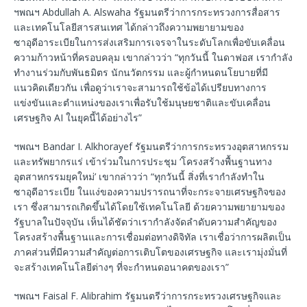
ฯพณฯ Abdullah A. Alswaha รัฐมนตรีว่าการกระทรวงการสื่อสาร
และเทคโนโลยีสารสนเทศ ได้กล่าวถึงความพยายามของ
ซาอุดีอาระเบียในการส่งเสริมการเจรจาในระดับโลกเพื่อขับเคลื่อน
ความก้าวหน้าที่ครอบคลุม เขากล่าวว่า “ทุกวันนี้ ในดาฟอส เรากำลัง
ทำงานร่วมกับพันธมิตร นักนวัตกรรม และผู้กำหนดนโยบายที่มี
แนวคิดเดียวกัน เพื่อดูว่าเราจะสามารถใช้ข้อได้เปรียบทางการ
แข่งขันและตำแหน่งของเราเพื่อรับใช้มนุษยชาติและขับเคลื่อน
เศรษฐกิจ AI ในยุคนี้ได้อย่างไร”
ฯพณฯ Bandar I. Alkhorayef รัฐมนตรีว่าการกระทรวงอุตสาหกรรม
และทรัพยากรแร่ เข้าร่วมในการประชุม ‘โครงสร้างพื้นฐานทาง
อุตสาหกรรมยุคใหม่’ เขากล่าวว่า “ทุกวันนี้ สิ่งที่เรากำลังทำใน
ซาอุดีอาระเบีย ในแง่ของความปรารถนาที่จะกระจายเศรษฐกิจของ
เรา ซึ่งสามารถเกิดขึ้นได้โดยใช้เทคโนโลยี ด้วยความพยายามของ
รัฐบาลในปัจจุบัน เห็นได้ชัดว่าเรากำลังจัดลำดับความสำคัญของ
โครงสร้างพื้นฐานและการเชื่อมต่อทางดิจิทัล เราเชื่อว่าการผลิตเป็น
ภาคส่วนที่มีความสำคัญต่อการเติบโตของเศรษฐกิจ และเรามุ่งมั่นที่
จะสร้างเทคโนโลยีต่างๆ ที่จะกำหนดอนาคตของเรา”
ฯพณฯ Faisal F. Alibrahim รัฐมนตรีว่าการกระทรวงเศรษฐกิจและ