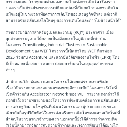
การวางแผน: “เราทุกคนต่างมองหากลไกแห่งการเติบโต เรื่องราว
ของเราเป็นตัวอย่างของการเปลี่ยนแปลงที่เป็นกลไกของการเติบโต
แม้จะอยู่ในช่วงเวลาที่อัตราการเติบโตของเศรษฐกิจช้าลง แต่เราก็
สามารถขับเคลื่อนกลไกใหม่ๆ ของการเติบโตและก้าวไปข้างหน้าได้”
ราชกรรมาธิการสำหรับจูเบลและยานบู (RCJY) ประกาศว่า เมือง
อุตสาหกรรมจูเบล ได้กลายเป็นเมืองแรกในภูมิภาคที่เข้าร่วม
โครงการ Transitioning Industrial Clusters to Sustainable
Development ของ WEF โครงการนี้เปิดตัวโดย WEF ที่ดาฟอส
2025 ร่วมกับ Accenture และสถาบันวิจัยพลังงานไฟฟ้า (EPRI) โดย
มีเป้าหมายเพื่อเร่งการลดการปล่อยคาร์บอนในกลุ่มอุตสาหกรรม
ต่างๆ
สำนักงานวิจัย พัฒนา และนวัตกรรมได้เผยแพร่รายงานพิเศษ
เรื่อง”ตัวเร่งตลาดแห่งอนาคตของซาอุดีอาระเบีย” โครงการริเริ่มที่
เปิดตัวร่วมกับ Accelerator Network ของ WEF รายงานดังกล่าวได้
ตอกย้ำถึงความพยายามของโครงการที่จะขับเคลื่อนการเปลี่ยนแปลง
ทางเศรษฐกิจผ่านโซลูชันที่เน้นนวัตกรรมและผู้ประกอบการ ขณะ
เดียวกันก็สรุปวิสัยทัศน์ในการส่งเสริมการเติบโตของตลาดเกิดใหม่ที่
สำคัญในราชอาณาจักรของเรา นอกจากนี้ยังได้สำรวจว่าความคิด
ริเริ่มนี้สามารถจัดการกับความท้าทายและเร่งการพัฒนาได้อย่างไร