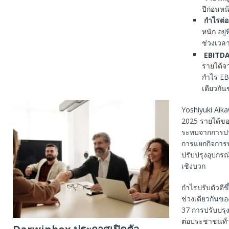
ปีก่อนหน
กำไรต่อห
หนัก อยู
ช่วงเวล
EBITD
รายได้จา
กำไร EBI
เดียวกัน
Yoshiyuki Aik
2025 รายได้ของ
ระทบจากการปรั
การแยกกิจการบ
ปรับปรุงอุปก
เชิงบวก
กำไรปรับตัวดีข
ช่วงเดียวกันขอ
37 การปรับปรุง
ต่อประชาชนทั่ว