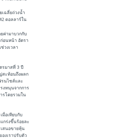
เฉลี่ยถ่วงน้ำ
 0.42 ดอลลาร์ใน
ยค่ามาบวกกับ
ีก่อนหน้า อัตรา
นช่วงเวลา
รมาสที่ 3 ปี
ญ่สะท้อนถึงผลก
เฟรนไชส์และ
บแรงหนุนจากการ
บการโดยรวมใน
มื่อเทียบกับ
แกร่งขึ้นร้อยละ
ารเสนอขายหุ้น
นของเราปรับตัว