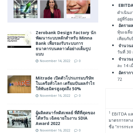
EBITD
ดำเนินงา
อยู่ที่ร
อัตราผล
หุ้นเฉลี่
Zerobank Design Factory นัก
พัฒนาระบบหลักสำหรับ Minna
เทียบกับ
Bank เพื่อรองรับระบบการ
จำนวนส
ธนาคารบนคลาวด์อย่างเต็มรูป
วันที่ 3
แบบ
จำนวนล
November 14, 2022
0
ละ 14 เม
อัตรากา
Mitrade เปิดตัวโปรแกรมบริษัท
72
ในเครือทั่วโลก เตรียมปันผลกำไร
ให้พันธมิตรสูงสุดถึง 50%
November 16, 2022
0
ผู้ผลิตสมาร์ทดิสเพลย์ ที่ดีที่สุดของ
1
EBITDA และ 
ไต้หวัน เฉิดฉายในงาน SDIA
มาตรการทางกา
Award 2022
ชื่อ “การกร
November 16, 2022
0