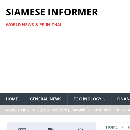
SIAMESE INFORMER
WORLD NEWS & PR IN THAI
HOME
GENERAL NEWS
TECHNOLOGY
FINAN
[ August 6, 2026 ]
Darwinbox ประกาศเปิดตัว Cortex แพลตฟ
NEWS TICKER
[ August 6, 2026 ]
Multiplier ระดมทุนรอบ Series B ได้ 3
HOME
FEATURED