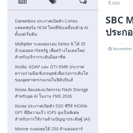
ปี 2025
[ August 6, 2026 ]
Xsolla, GDAP และ DTI-EMB ประกาศความ
SBC M
FEATURED
Darwinbox ประกาศเปิดตัว Cortex
แพลตฟอร์ม HCM ใหม่ที่ขับเคลื่อนด้วย AI
ประกอ
[ August 5, 2026 ]
Kioxia จัดแสดงนวัตกรรม Flash Stora
ตั้งแต่เริ่มต้น
[ August 5, 2026 ]
Kioxia ประกาศเปิดตัว SSD ซีรีส์ KIOXI
Multiplier ระดมทุนรอบ Series B ได้ 35
November 
ล้านดอลลาร์สหรัฐ เพื่อสร้างโมเดลใหม่
FEATURED
สำหรับบริการระดับมืออาชีพ
Xsolla, GDAP และ DTI-EMB ประกาศ
ความร่วมมือเชิงกลยุทธ์เพื่อเร่งการเติบโต
ของอุตสาหกรรมเกมในฟิลิปปินส์
Kioxia จัดแสดงนวัตกรรม Flash Storage
สำหรับยุค AI ในงาน FMS 2026
Kioxia ประกาศเปิดตัว SSD ซีรีส์ KIOXIA
GP1 ที่มีความเร็ว IOPS สูงเป็นพิเศษ
สำหรับการใช้งานด้านปัญญาประดิษฐ์ (AI)
Moove ระดมทุนได้ 250 ล้านดอลลาร์