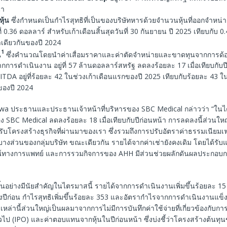
้า
ุ้น
ซึ่งกำหนดเป็นกำไรสุทธิที่เป็นของบริษัทหารด้วยจำนวนหุ้นที่ออกจำหน่าย
่ที่ 0.36 ดอลลาร์ สำหรับเก้าเดือนสิ้นสุดวันที่ 30 กันยายน ปี 2025 เทียบกับ
าเดียวกันของปี 2024
1
A
ซึ่งคำนวณโดยนำค่าเสื่อมราคาและค่าตัดจำหน่ายและขาดทุนจากการด้อ
กการดำเนินงาน อยู่ที่ 57 ล้านดอลลาร์สหรัฐ ลดลงร้อยละ 17 เมื่อเทียบกับป
TDA อยู่ที่ร้อยละ 42 ในช่วงเก้าเดือนแรกของปี 2025 เทียบกับร้อยละ 43 ใ
ของปี 2024
awa ประธานและประธานเจ้าหน้าที่บริหารของ SBC Medical กล่าวว่า “ในไต
 SBC Medical ลดลงร้อยละ 18 เมื่อเทียบกับปีก่อนหน้า การลดลงนี้ส่วนให
บโครงสร้างธุรกิจที่ผ่านมาของเรา ซึ่งรวมถึงการปรับอัตราค่าธรรมเนียม
างส่วนของกลุ่มบริษัท ขณะเดียวกัน รายได้จากค่าเช่ายังคงเดิม โดยได้รั
รณ์ทางการแพทย์ และการรวมกิจการของ AHH มีส่วนช่วยผลักดันผลประกอ
ึ้นอย่างมีนัยสำคัญในไตรมาสนี้ รายได้จากการดำเนินงานเพิ่มขึ้นร้อยละ 15 เ
งปีก่อน กำไรสุทธิเพิ่มขึ้นร้อยละ 353 และอัตรากำไรจากการดำเนินงานแข็ง
เหล่านี้ส่วนใหญ่เป็นผลมาจากการไม่มีการบันทึกค่าใช้จ่ายที่เกี่ยวข้องกับก
ไป (IPO) และค่าตอบแทนจากหุ้นในปีก่อนหน้า ซึ่งบ่งชี้ว่าโครงสร้างต้นทุ