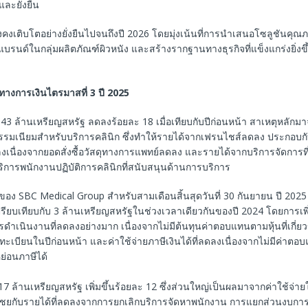
และยั่งยืน
ะยังคงเติบโตอย่างยั่งยืนไปจนถึงปี 2026 โดยมุ่งเน้นที่การนำเสนอโซลูชันคุณ
รนด์ในกลุ่มผลิตภัณฑ์ผิวหนัง และสร้างรากฐานทางธุรกิจที่แข็งแกร่งยิ่งข
างการเงินไตรมาสที่
3
ปี
2025
ี่ 43 ล้านเหรียญสหรัฐ ลดลงร้อยละ 18 เมื่อเทียบกับปีก่อนหน้า สาเหตุหลัก
รรมเนียมสำหรับบริการคลินิก ซึ่งทำให้รายได้จากเฟรนไชส์ลดลง ประกอบก
ดลงเนื่องจากยอดสั่งซื้อวัสดุทางการแพทย์ลดลง และรายได้จากบริการจัดการที
ริการพนักงานปฏิบัติการคลินิกที่สนับสนุนด้านการบริการ
นของ SBC Medical Group สำหรับสามเดือนสิ้นสุดวันที่ 30 กันยายน ปี 2025 อย
รียบเทียบกับ 3 ล้านเหรียญสหรัฐในช่วงเวลาเดียวกันของปี 2024 โดยการเพิ่ม
รดำเนินงานที่ลดลงอย่างมาก เนื่องจากไม่มีต้นทุนค่าตอบแทนตามหุ้นที่เกี่ยว
บียนในปีก่อนหน้า และค่าใช้จ่ายภาษีเงินได้ที่ลดลงเนื่องจากไม่มีค่าตอบแ
่อนภาษีได้
ี่ 17 ล้านเหรียญสหรัฐ เพิ่มขึ้นร้อยละ 12 ซึ่งส่วนใหญ่เป็นผลมาจากค่าใช้จ่
ชยกับรายได้ที่ลดลงจากการยกเลิกบริการจัดหาพนักงาน การแยกส่วนงบการ