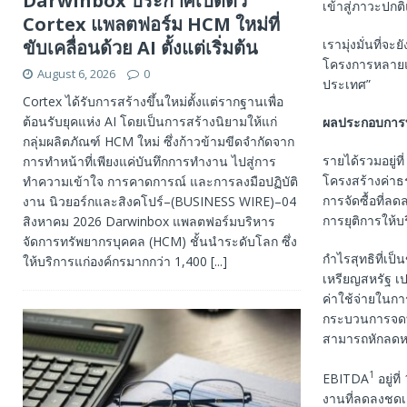
Darwinbox ประกาศเปิดตัว
เข้าสู่ภาวะปกติ
Cortex แพลตฟอร์ม HCM ใหม่ที่
ขับเคลื่อนด้วย AI ตั้งแต่เริ่มต้น
เรามุ่งมั่นที่จ
โครงการหลายแบ
August 6, 2026
0
ประเทศ”
Cortex ได้รับการสร้างขึ้นใหม่ตั้งแต่รากฐานเพื่อ
ต้อนรับยุคแห่ง AI โดยเป็นการสร้างนิยามให้แก่
ผลประกอบการท
กลุ่มผลิตภัณฑ์ HCM ใหม่ ซึ่งก้าวข้ามขีดจำกัดจาก
รายได้รวมอยู่ท
การทำหน้าที่เพียงแค่บันทึกการทำงาน ไปสู่การ
โครงสร้างค่าธ
ทำความเข้าใจ การคาดการณ์ และการลงมือปฏิบัติ
การจัดซื้อที่ล
งาน นิวยอร์กและสิงคโปร์–(BUSINESS WIRE)–04
การยุติการให้บ
สิงหาคม 2026 Darwinbox แพลตฟอร์มบริหาร
จัดการทรัพยากรบุคคล (HCM) ชั้นนำระดับโลก ซึ่ง
กำไรสุทธิที่เป็
ให้บริการแก่องค์กรมากกว่า 1,400
[...]
เหรียญสหรัฐ เป
ค่าใช้จ่ายในกา
กระบวนการจดทะเ
สามารถหักลดหย
1
EBITDA
อยู่ท
งานที่ลดลงชดเ