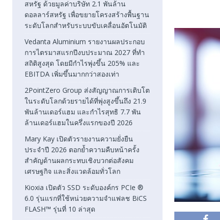
สหรัฐ ด้วยมูลค่าบริษัท 2.1 พันล้าน
ดอลลาร์สหรัฐ เพื่อขยายโครงสร้างพื้นฐาน
ระดับโลกสำหรับระบบขับเคลื่อนอัตโนมัติ
Vedanta Aluminium รายงานผลประกอบ
การไตรมาสแรกปีงบประมาณ 2027 ที่ทำ
สถิติสูงสุด โดยมีกำไรพุ่งขึ้น 205% และ
EBITDA เพิ่มขึ้นมากกว่าสองเท่า
2PointZero Group ส่งสัญญาณการเติบโต
ในระดับโลกด้วยรายได้ที่พุ่งสูงขึ้นถึง 21.9
พันล้านเดอร์แฮม และกำไรสุทธิ 7.7 พัน
ล้านเดอร์แฮมในครึ่งแรกของปี 2026
Mary Kay เปิดตัวรายงานความยั่งยืน
ประจำปี 2026 ตอกย้ำความคืบหน้าครั้ง
สำคัญด้านผลกระทบเชิงบวกต่อสังคม
เศรษฐกิจ และสิ่งแวดล้อมทั่วโลก
Kioxia เปิดตัว SSD ระดับองค์กร PCIe ®
6.0 รุ่นแรกที่ใช้หน่วยความจำแฟลช BiCS
FLASH™ รุ่นที่ 10 ล่าสุด