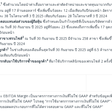
1
A
ซึ่งคำนวณโดยนำค่าเสื่อมราคาและค่าตัดจำหน่ายและขาดทุนมาบวกกับ
น อยู่ที่ 17 ล้านดอลลาร์ ซึ่งเพิ่มขึ้นร้อยละ 12 เมื่อเทียบกับปีก่อนหน้า อั
้อยละ 38 ในไตรมาสที่ 3 ปี 2025 เทียบกับร้อยละ 28 ในไตรมาสที่ 3 ปี 2024
ตอบแทนต่อส่วนของผู้ถือหุ้น
ซึ่งกำหนดเป็นกำไรสุทธิที่เป็นของบริษัทหารด้ว
ย ณ วันที่ 30 กันยายน ปี 2025 อยู่ที่ร้อยละ 23 ซึ่งแสดงถึงการเพิ่มขึ้น 17 จุดเป
ปีก่อนหน้า
2
าขาเฟรนไชส์
ณ วันที่ 30 กันยายน ปี 2025 มีจำนวน 258 สาขา ซึ่งเพิ่ม
0 กันยายน ปี 2024
3
ูกค้า
ในช่วงสิบสองเดือนสิ้นสุดวันที่ 30 กันยายน ปี 2025 อยู่ที่ 6.5 ล้านราย ซ
ื่อเทียบกับปีก่อนหน้า
4
รกลับมาใช้บริการซ้ำของลูกค้า
ที่มาใช้บริการคลินิกของเฟรนไชส์ ​​2 ครั้งขึ
EBITDA Margin เป็นมาตรการทางการเงินที่ไม่ใช่ GAAP สำหรับข้อมูลเพิ่มเ
รเงินที่ไม่ใช่ GAAP โปรดดู “การใช้มาตรการทางการเงินที่ไม่ใช่ GAAP” 
ะทบยอดผลประกอบการที่ไม่ได้ตรวจสอบตาม GAAP และที่ไม่ใช่ GAAP”