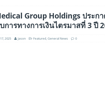
ร่วมมือเชิงกลยุทธ์เพื่อเร่งการเติบโตของอุตสาหกรรมเกมในฟิลิปปินส์
edical Group Holdings ประก
บการทางการเงินไตรมาสที่ 3 ปี 
ge สำหรับยุค AI ในงาน FMS 2026
FEATURED
A GP1 ที่มีความเร็ว IOPS สูงเป็นพิเศษสำหรับการใช้งานด้านปัญญาประดิษฐ์ (AI)
17, 2025
Jason
Featured
,
General News
0