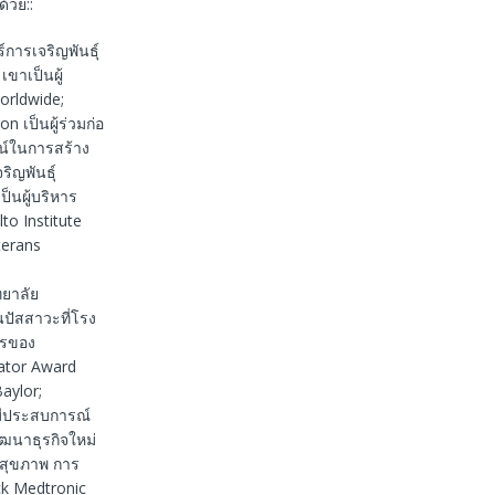
้วย::
์การเจริญพันธุ์
ขาเป็นผู้
Worldwide;
 เป็นผู้ร่วมก่อ
ชน์ในการสร้าง
ิญพันธุ์
็นผู้บริหาร
o Institute
terans
ยาลัย
ปัสสาวะที่โรง
ารของ
cator Award
aylor;
มีประสบการณ์
ัฒนาธุรกิจใหม่
ลสุขภาพ การ
ck Medtronic