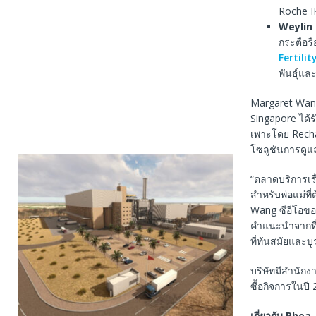
Roche I
Weylin
กระตือรื
Fertili
พันธุ์แล
Margaret Wang
Singapore ได้ร
เพาะโดย Rechar
โซลูชันการดูแ
“ตลาดบริการเรื
สำหรับพ่อแม่ท
Wang ซีอีโอของ
คำแนะนำจากที
ที่ทันสมัยและบ
บริษัทมีสำนัก
ซื้อกิจการในป
เกี่ยวกับ
Rhea