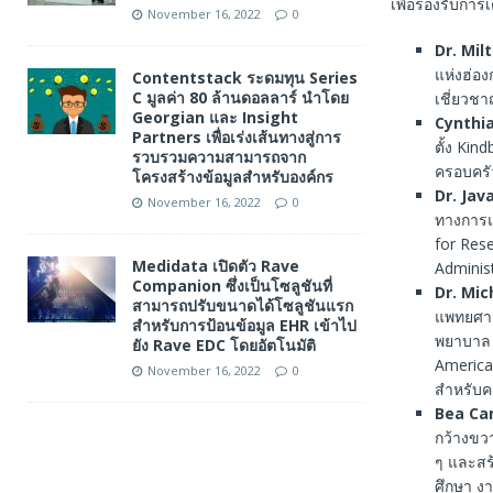
เพื่อรองรับการ
November 16, 2022
0
Dr. Mil
แห่งฮ่อง
Contentstack ระดมทุน Series
C มูลค่า 80 ล้านดอลลาร์ นำโดย
เชี่ยวชา
Georgian และ Insight
Cynthi
Partners เพื่อเร่งเส้นทางสู่การ
ตั้ง Kin
รวบรวมความสามารถจาก
ครอบครั
โครงสร้างข้อมูลสำหรับองค์กร
Dr. Java
November 16, 2022
0
ทางการแ
for Rese
Medidata เปิดตัว Rave
Administ
Companion ซึ่งเป็นโซลูชันที่
Dr. Mic
สามารถปรับขนาดได้โซลูชันแรก
แพทยศาส
สำหรับการป้อนข้อมูล EHR เข้าไป
พยาบาล 
ยัง Rave EDC โดยอัตโนมัติ
American
November 16, 2022
0
สำหรับค
Bea C
กว้างขวา
ๆ และสร
ศึกษา ง