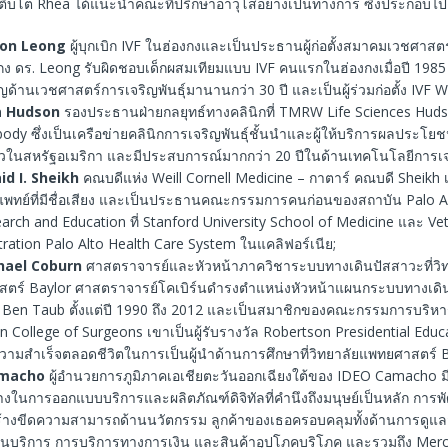
เติบโต Rhea ได้แนะนำคณะที่ปรึกษาอาวุโสอย่างเป็นทางการ ซึ่งประกอบไปด
ton Leong
ผู้บุกเบิก IVF ในฮ่องกงและเป็นประธานผู้ก่อตั้งสมาคมเวชศาสตร
กง ดร. Leong รับผิดชอบเด็กผสมเทียมแบบ IVF คนแรกในฮ่องกงเมื่อปี 1985 เ
ญด้านเวชศาสตร์การเจริญพันธุ์มานานกว่า 30 ปี และเป็นผู้ร่วมก่อตั้ง IVF 
a Hudson
รองประธานฝ่ายกลยุทธ์ทางคลินิกที่ TMRW Life Sciences Hudson
dbody ซึ่งเป็นเครือข่ายคลินิกการเจริญพันธุ์ชั้นนำและผู้ให้บริการผลประโย
วในสหรัฐอเมริกา และมีประสบการณ์มากกว่า 20 ปีในด้านเทคโนโลยีการเจร
id I. Sheikh
คณบดีแห่ง Weill Cornell Medicine – กาตาร์ คณบดี Sheikh เป
พทย์ที่มีชื่อเสียง และเป็นประธานคณะกรรมการคนก่อนของสถาบัน Palo Alt
arch and Education ที่ Stanford University School of Medicine และ Ve
ration Palo Alto Health Care System ในแคลิฟอร์เนีย;
hael Coburn
ศาสตราจารย์และหัวหน้าภาควิชาระบบทางเดินปัสสาวะที่วิท
ตร์ Baylor ศาสตราจารย์โคเบิร์นดำรงตำแหน่งหัวหน้าแผนกระบบทางเดิน
Ben Taub ตั้งแต่ปี 1990 ถึง 2012 และเป็นสมาชิกของคณะกรรมการบริห
 College of Surgeons เขาเป็นผู้รับรางวัล Robertson Presidential Edu
วามสำเร็จตลอดชีวิตในการเป็นผู้นำด้านการศึกษาที่วิทยาลัยแพทยศาสตร์ B
amacho
ผู้อำนวยการภูมิภาคเอเชียตะวันออกเฉียงใต้ของ IDEO Camacho 
งในการออกแบบบริการและผลิตภัณฑ์ดิจิทัลที่คำนึงถึงมนุษย์เป็นหลัก การพ
้างขีดความสามารถด้านนวัตกรรม ลูกค้าของเธอครอบคลุมทั้งด้านการดูแ
านบริการ การบริการทางการเงิน และสินค้าอุปโภคบริโภค และรวมถึง Mer