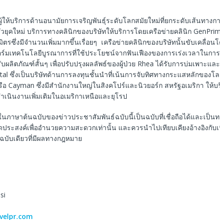
ผู้ให้บริการด้านอนามัยการเจริญพันธุ์ระดับโลกสมัยใหม่ที่ยกระดับเส้นทางกา
วยุคใหม่ บริการทางคลินิกของบริษัทให้บริการโดยเครือข่ายคลินิก GenPr
ิตรซึ่งมีจำนวนเพิ่มมากขึ้นเรื่อยๆ เครือข่ายคลินิกของบริษัทนั้นขับเคลื่อ
อร์มเทคโนโลยีบูรณาการที่ใช้ประโยชน์จากฟันเฟืองของการเร่งเวลาในกา
ผลิตภัณฑ์สั้นๆ เพื่อปรับปรุงผลลัพธ์ของผู้ป่วย Rhea ได้รับการบ่มเพาะแ
al ซึ่งเป็นบริษัทด้านการลงทุนชั้นนำที่เน้นการจับทิศทางกระแสหลักของโล
รือ Cayman ซึ่งมีสำนักงานใหญ่ในสิงคโปร์และนิวยอร์ก สหรัฐอเมริกา ให้บ
ำเนินงานเพิ่มเติมในอเมริกาเหนือและยุโรป
ในภาษาต้นฉบับของข่าวประชาสัมพันธ์ฉบับนี้เป็นฉบับที่เชื่อถือได้และเป็
ีจุดประสงค์เพื่ออำนวยความสะดวกเท่านั้น และควรนำไปเทียบเคียงอ้างอิงกับ
็นฉบับเดียวที่มีผลทางกฎหมาย
si
velpr.com