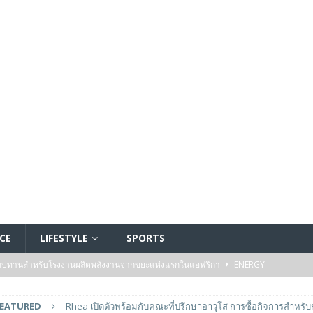
CE
LIFESTYLE
SPORTS
ัมปทานสำหรับโรงงานผลิตพลังงานจากขยะแห่งแรกในแอฟริกา
ENERGY
รรมของไมโครคอนโทรลเลอร์มาตรฐานระดับเริ่มต้นตระกูล TXZ+™ กลุ่ม M4V ที่ใช้
FEATURED
Rhea เปิดตัวพร้อมกับคณะที่ปรึกษาอาวุโส การซื้อกิจการสำหรั
วบคุมระบบแล้ว
FEATURED