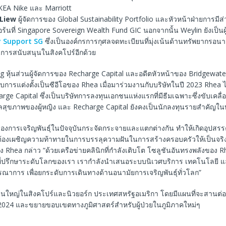
KEA Nike และ Marriott
 Liew
ผู้จัดการของ Global Sustainability Portfolio และหัวหน้าฝ่ายการมีส
อร้นที่ Singapore Sovereign Wealth Fund GIC นอกจากนั้น Weylin ยังเป็นผู้ร
ty Support SG
ซึ่งเป็นองค์กรการกุศลจดทะเบียนที่มุ่งเน้นด้านทรัพยากรอน
ะการสนับสนุนในสิงคโปร์อีกด้วย
 หุ้นส่วนผู้จัดการของ Recharge Capital และอดีตหัวหน้าของ Bridgewate
ับการแต่งตั้งเป็นซีอีโอของ Rhea เมื่อมาร่วมงานกับบริษัทในปี 2023 Rhea ไ
ge Capital ซึ่งเป็นบริษัทการลงทุนเอกชนแห่งแรกที่มีธีมเฉพาะซึ่งขับเคล
ลสุขภาพของผู้หญิง และ Recharge Capital ยังคงเป็นนักลงทุนรายสำคัญในบ
่องการเจริญพันธุ์ในปัจจุบันกระจัดกระจายและแตกต่างกัน ทำให้เกิดอุปสรรค
ี่ต้องเผชิญความท้าทายในการบรรลุความฝันในการสร้างครอบครัวให้เป็นจริ
 Rhea กล่าว “ด้วยเครือข่ายคลินิกที่กำลังเติบโต โซลูชันอันทรงพลังของ 
่ปรึกษาระดับโลกของเรา เรากำลังนำเสนอระบบนิเวศบริการ เทคโนโลยี แ
ูรณาการ เพื่อยกระดับการเดินทางด้านอนามัยการเจริญพันธุ์ทั่วโลก”
งานใหญ่ในสิงคโปร์และนิวยอร์ก ประเทศสหรัฐอเมริกา โดยมีแผนที่จะสานต่อ
ี 2024 และขยายขอบเขตทางภูมิศาสตร์สำหรับผู้ป่วยในภูมิภาคใหม่ๆ