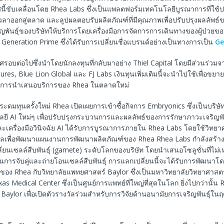
นี้ขับเคลื่อนโดย Rhea Labs ซึ่งเป็นแพลตฟอร์มเทคโนโลยีบูรณาการที่ใช
เวลาออกสู่ตลาด และลูปผลตอบรับผลิตภัณฑ์ที่มีคุณภาพเพื่อปรับปรุงผลลัพธ์ขอ
ริญพันธุ์ของบริษัทให้บริการโดยเครื่องมือการจัดการการเดินทางของผู้ป่วย
ก Generation Prime ซึ่งได้รับการเปลี่ยนชื่อแบรนด์อย่างเป็นทางการเป็น
Ge
ศรอบต่อไปซึ่งนำโดยนักลงทุนที่กลับมาอย่าง Thiel Capital โดยมีส่วนร่วม
tures, Blue Lion Global และ FJ Labs เงินทุนเพิ่มเติมนี้จะนำไปใช้เพื่อข
การนำเสนอบริการของ Rhea ในตลาดใหม่
ระดมทุนครั้งใหม่ Rhea เปิดเผยการเข้าซื้อกิจการ Embryonics ซึ่งเป็นบริษั
ยี AI ใหม่ๆ เพื่อปรับปรุงกระบวนการและผลลัพธ์ของการรักษาภาวะเจริญพัน
เครื่องมือวินิจฉัย AI ได้รับการบูรณาการภายใน Rhea Labs โดยใช้วิทยาศา
อมูลเพื่อพัฒนาแผนงานการพัฒนาผลิตภัณฑ์ของ Rhea Rhea Labs กำลังสร้าง 
่ยนเซลล์สืบพันธุ์ (gamete) ระดับโลกของบริษัท โดยนำเสนอโซลูชั่นที่ไม่เห
การจับคู่และถ่ายโอนเซลล์สืบพันธุ์ การแลกเปลี่ยนนี้จะได้รับการพัฒนาโด
อง Rhea กับวิทยาลัยแพทยศาสตร์ Baylor ซึ่งเป็นมหาวิทยาลัยวิทยาศาสตร์สุ
s Medical Center ซึ่งเป็นศูนย์การแพทย์ที่ใหญ่ที่สุดในโลก ยิ่งไปกว่านั้น R
 Baylor เพื่อเปิดตัวรางวัลร่วมสำหรับการวิจัยด้านอนามัยการเจริญพันธุ์ในฤดู