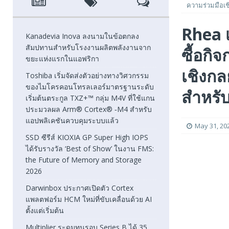
ความร่วมมือเช
[ August 7, 2026 ]
SSD ซีรีส์ KIOXIA GP Super High IOPS
Rhea เ
2026
FEATURED
Kanadevia Inova ลงนามในข้อตกลง
สัมปทานสำหรับโรงงานผลิตพลังงานจาก
ซื้อกิ
[ August 6, 2026 ]
Darwinbox ประกาศเปิดตัว Cortex แพลตฟ
ขยะแห่งแรกในแอฟริกา
[ August 6, 2026 ]
Multiplier ระดมทุนรอบ Series B ได้ 3
เชิงกล
Toshiba เริ่มจัดส่งตัวอย่างทางวิศวกรรม
ของไมโครคอนโทรลเลอร์มาตรฐานระดับ
FEATURED
สำหรั
เริ่มต้นตระกูล TXZ+™ กลุ่ม M4V ที่ใช้แกน
ประมวลผล Arm® Cortex® ‑M4 สำหรับ
แอปพลิเคชันควบคุมระบบแล้ว
May 31, 20
SSD ซีรีส์ KIOXIA GP Super High IOPS
ได้รับรางวัล ‘Best of Show’ ในงาน FMS:
the Future of Memory and Storage
2026
Darwinbox ประกาศเปิดตัว Cortex
แพลตฟอร์ม HCM ใหม่ที่ขับเคลื่อนด้วย AI
ตั้งแต่เริ่มต้น
Multiplier ระดมทุนรอบ Series B ได้ 35