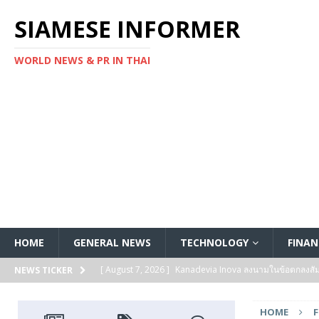
SIAMESE INFORMER
WORLD NEWS & PR IN THAI
HOME
GENERAL NEWS
TECHNOLOGY
FINAN
[ August 7, 2026 ]
Kanadevia Inova ลงนามในข้อตกลงส
NEWS TICKER
[ August 7, 2026 ]
Toshiba เริ่มจัดส่งตัวอย่างทางวิศวก
HOME
แกนประมวลผล Arm® Cortex® ‑M4 สำหรับแอปพลิเคชันค