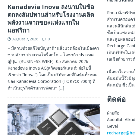
Kanadevia Inova ลงนามในข้อ
Rhea คือบริษัท
ตกลงสัมปทานสำหรับโรงงานผลิต
สำหรับครอบครั
พลังงานจากขยะแห่งแรกใน
และคลินิกพันธม
แอฟริกา
ซึ่งเป็นแพลตฟ
August 7, 2026
0
และลูปผลตอบรับ
Recharge Capit
– มีส่วนช่วยแก้ไขปัญหาด้านสิ่งแวดล้อมในเมืองคา
เป็นบริษัทในเค
ซาบลังกา ประเทศโมร็อกโก – โอซาก้า ประเทศ
เอเชียด้วยการด
ญี่ปุ่น–(BUSINESS WIRE)–05 สิงหาคม 2026
Kanadevia Inova AG(สวิตเซอร์แลนด์; ต่อไปนี้
เนื้อหาใจความ
เรียกว่า “Inova”) โดยเป็นบริษัทย่อยที่ถือหุ้นทั้งหมด
ต้นฉบับนี้จึงม
ของ Kanadevia Corporation (TOKYO: 7004) ที่
ต้นฉบับ ซึ่งเป
ดำเนินธุรกิจด้านการพัฒนา
[...]
ติดต่อ
ฝ่ายสื่อ
Abdullah Alkud
Bevel
recharge@be