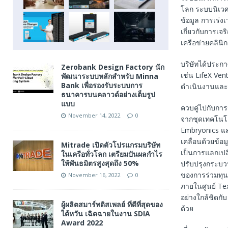
โลก ระบบนิเวศ
ข้อมูล การเร่ง
เกี่ยวกับการเจ
เครือข่ายคลินิ
บริษัทได้ประกา
Zerobank Design Factory นัก
เช่น LifeX Ven
พัฒนาระบบหลักสำหรับ Minna
Bank เพื่อรองรับระบบการ
ดำเนินงานและ
ธนาคารบนคลาวด์อย่างเต็มรูป
แบบ
ควบคู่ไปกับการ
November 14, 2022
0
จากชุดเทคโนโล
Embryonics และ
เคลื่อนด้วยข้
Mitrade เปิดตัวโปรแกรมบริษัท
เป็นการแลกเปลี
ในเครือทั่วโลก เตรียมปันผลกำไร
ให้พันธมิตรสูงสุดถึง 50%
ปรับปรุงกระบวน
ของการร่วมทุนข
November 16, 2022
0
ภายในศูนย์ Texa
อย่างใกล้ชิดกับ
ผู้ผลิตสมาร์ทดิสเพลย์ ที่ดีที่สุดของ
ด้วย
ไต้หวัน เฉิดฉายในงาน SDIA
Award 2022