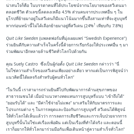
น่าสนใจก็คือ ในบรรดาคนที่ได้ประโยชน์จากนโยบายของสวีเดนมา
ตลอดชีวิต ตัวเลขนี้ลดลงเหลือ 4.5% ส่วนคนจากประเทศอื่น ๆ ใน
ยุโรปที่ย้ายมาอยู่ในสวีเดนก็มีแนวโน้มมากขึ้นถึงสามเท่าที่จะสูบบุหรี่
1
หากก่อนหน้านี้ไม่ได้เลือกย้ายมาอยู่ที่สวีเดน (24%
เทียบกับ 7.8%)
Quit Like Sweden
(แพลตฟอร์มที่มุ่งเผยแพร่ “Swedish Experience”)
ร่วมยินดีกับความสำเร็จในครั้งนี้ด้วยการเรียกร้องให้ประเทศอื่น ๆ มา
ร่วมพัฒนาอีกหลายล้านชีวิตทั่วโลกไปด้วยกัน
คุณ Suely Castro ซึ่งเป็นผู้ก่อตั้ง
Quit Like Sweden
กล่าวว่า “นี่
ไม่ใช่ความสำเร็จของสวีเดนเพียงอย่างเดียว หากแต่เป็นการพิสูจน์ว่า
แนวคิดนี้ได้ผลจริงสำหรับผู้คนทั่วโลก”
“ในวันนี้ เราสามารถร่วมยินดีไปกับพัฒนาการด้านสุขภาพของ
สาธารณชนได้ เมื่อนำแนวทางทดแทนการสูบบุหรี่แบบ “เข้าถึงได้”
“ยอมรับได้” และ “มีค่าใช้จ่ายไม่แพง” มาเสริมให้กับมาตรการและ
โปรแกรมต่าง ๆ ในการหยุดและป้องกันการสูบบุหรี่ สวีเดนได้พิสูจน์
ให้ทั่วโลกได้เห็นแล้วว่า การลดการเสียชีวิตและการเจ็บป่วยจากการ
สูบบุหรี่นั้นไม่ใช่แค่เรื่องเพ้อฝัน แต่เป็นเรื่องที่ทำได้จริง และตอนนี้
เราก็อยากให้ทั่วโลกมาร่วมมือกันเพื่อเดินหน้าสู่ความสำเร็จทั่วโลก”