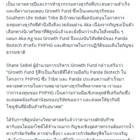
เป็นเวลาหลายปีและการทำธุรกรรมทางธุรกิจที่ประสบความสำเร็จ
และมีความรอบคอบ Growth Fund ซึ่งเป็นแผนกธุรกิจของ
Southern Ute Indian Tribe มีเป้าหมายเพื่อสนับสนุนโอกาสการ
ลงทุนทางธุรกิจที่คำนึงถึงสิ่งแวดล้อมผ่าน Aka เนื่องจากกัญชงเป็นตัว
เลือกทางนิเวศวิทยาที่พิสูจน์แล้วและยั่งยืนกว่าเส้นใยสิ่งทออื่น ๆ
แผนก Aka-Ag ของ Growth Fund จึงแบ่งปันวิสัยทัศน์ของ Panda
Biotech สำหรับ PHPHG และศักยภาพในการปฏิวัติของเส้นใยกัญชง
ธรรมชาติ
Shane Seibel ผู้อำนวยการบริหาร Growth Fund กล่าวเสริมว่า
“Growth Fund รู้สึกเป็นเกียรติที่ได้ร่วมมือกับ Panda Biotech ใน
โครงการ PHPHG ซึ่ง Tribe และ Panda ประสบความสำเร็จมา
หลายทศวรรษในความพยายามทางธุรกิจที่หลากหลาย เรามอง
ว่าการลงทุนของ PHPHG เป็นความร่วมมือเชิงกลยุทธ์ที่เสริมกันซึ่ง
จะสอดคล้องกับค่านิยมของบริษัทของเรา และส่งผลให้ธุรกิจมี
โซลูชันที่ยั่งยืนสำหรับอนาคต”
ได้รับการพิสูจน์ทางวิทยาศาสตร์แล้วว่าสามารถดักจับก๊าซ
คาร์บอนไดออกไซด์ได้จำนวนมาก กัญชงเชิงอุตสาหกรรมต้องการน้ำ
สารกำจัดวัชพืช สารฆ่าเชื้อรา และสารกำจัดศัตรูพืชในการเจริญ