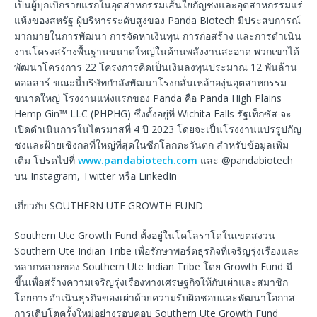
เป็นผู้บุกเบิกรายแรกในอุตสาหกรรมเส้นใยกัญชงและอุตสาหกรรมแร่
แห้งของสหรัฐ ผู้บริหารระดับสูงของ Panda Biotech มีประสบการณ์
มากมายในการพัฒนา การจัดหาเงินทุน การก่อสร้าง และการดำเนิน
งานโครงสร้างพื้นฐานขนาดใหญ่ในด้านพลังงานสะอาด พวกเขาได้
พัฒนาโครงการ 22 โครงการคิดเป็นเงินลงทุนประมาณ 12 พันล้าน
ดอลลาร์ ขณะนี้บริษัทกำลังพัฒนาโรงกลั่นเหล้าองุ่นอุตสาหกรรม
ขนาดใหญ่ โรงงานแห่งแรกของ Panda คือ Panda High Plains
Hemp Gin™ LLC (PHPHG) ซึ่งตั้งอยู่ที่ Wichita Falls รัฐเท็กซัส จะ
เปิดดำเนินการในไตรมาสที่ 4 ปี 2023 โดยจะเป็นโรงงานแปรรูปกัญ
ชงและฝ้ายเชิงกลที่ใหญ่ที่สุดในซีกโลกตะวันตก สำหรับข้อมูลเพิ่ม
เติม โปรดไปที่
www.pandabiotech.com
และ @pandabiotech
บน Instagram, Twitter หรือ LinkedIn
เกี่ยวกับ SOUTHERN UTE GROWTH FUND
Southern Ute Growth Fund ตั้งอยู่ในโคโลราโดในเขตสงวน
Southern Ute Indian Tribe เพื่อรักษาพอร์ตธุรกิจที่เจริญรุ่งเรืองและ
หลากหลายของ Southern Ute Indian Tribe โดย Growth Fund มี
ขึ้นเพื่อสร้างความเจริญรุ่งเรืองทางเศรษฐกิจให้กับเผ่าและสมาชิก
โดยการดำเนินธุรกิจของเผ่าด้วยความรับผิดชอบและพัฒนาโอกาส
การเติบโตครั้งใหม่อย่างรอบคอบ Southern Ute Growth Fund