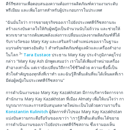
คีร์กีซสถานเพื่อตอบสนองความต้องการผลิตภัณฑ์ความงามระดับ
พรีเมียม และเพิ่มโอกาสสำหรับผู้ประกอบการในประเทศ
“ฉันมั่นใจว่า การขยายธุรกิจของเราไปยังประเทศคีร์กีซสถานจะ
สร้างแรงบันดาลใจให้กับผู้หญิงเป็นจำนวนนับไม่ถ้ววน และช่วยให้
พวกเขาสามารถค้นพบพลังแห่งการเปลี่ยนแปลงจากผลิตภัณฑ์ที่ได้
รับรางวัลของ Mary Kay และเสริมสร้างตำแหน่งของเราในฐานะ
แบรนด์ขายตรงอันดับ 1 สำหรับผลิตภัณฑ์ดูแลผิวและเครื่องสำอาง
3
ในโลก
”
Tara Eustace
ประธาน Mary Kay ประจำภูมิภาคยุโรป
กล่าว “Mary Kay Ash มักพูดเสมอว่า เราไม่ได้เพียงจำหน่ายเครื่อง
สำอางเท่านั้น แต่เรายังเปลี่ยนวิถีการใช้ชีวิตด้วย ความเชื่อนี้เป็น
หัวใจสำคัญของทุกสิ่งที่เราทำ และฉันรู้สึกตื่นเต้นที่จะได้เห็นผลที่เรา
มีต่อผู้หญิงในประเทศคีร์กีซสถาน”
การดำเนินงานของ Mary Kay Kazakhstan มีการบริหารจัดการจาก
สำนักงาน Mary Kay Kazakhstan ที่เมือง Almaty เพื่อให้แน่ใจว่า กา
รบูรณาการและการสนับสนุนตลาดใหม่จะเป็นไปด้วยความราบรื่น
Konstantin Kulinitch
ผู้จัดการทั่วไปของ Mary Kay Kazakhstan
แบ่งปันความกระตือรือร้นของเขาว่า “เรารู้สึกตื่นเต้นที่จะได้ขยาย
การดำเนินงานของเราไปยังประเทศคีร์กีซสถาน ซึ่งเรามองเห็น