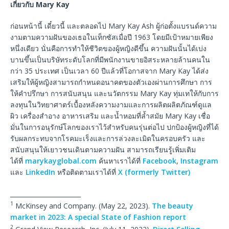
เกี่ยวกับ
Mary Kay
ก่อนหน้านี้ เดี๋ยวนี้ และตลอดไป Mary Kay Ash ผู้ก่อตั้งแบรนด์ความ
งามตามความฝันของเธอในเท็กซัสเมื่อปี 1963 โดยมีเป้าหมายเพียง
หนึ่งเดียว นั่นคือการทำให้ชีวิตของผู้หญิงดีขึ้น ความฝันนั้นได้เบ่ง
บานขึ้นเป็นบริษัทระดับโลกที่มีพนักงานขายอิสระหลายล้านคนใน
กว่า 35 ประเทศ เป็นเวลา 60 ปีแล้วที่โอกาสจาก Mary Kay ได้ส่ง
เสริมให้ผู้หญิงสามารถกำหนดอนาคตของตัวเองผ่านการศึกษา การ
ให้คำปรึกษา การสนับสนุน และนวัตกรรม Mary Kay ทุ่มเทให้กับการ
ลงทุนในวิทยาศาตร์เบื้องหลังความงามและการผลิตผลิตภัณฑ์ดูแล
ผิว เครื่องสำอาง อาหารเสริม และน้ำหอมที่ล้ำสมัย Mary Kay เชื่อ
มั่นในการอนุรักษ์โลกของเราไว้สำหรับคนรุ่นต่อไป ปกป้องผู้หญิงที่ได้
รับผลกระทบจากโรคมะเร็งและการล่วงละเมิดในครอบครัว และ
สนับสนุนให้เยาวชนเดินตามความฝัน สามารถเรียนรู้เพิ่มเติม
ได้ที่
marykayglobal.com
ค้นหาเราได้ที่
Facebook
,
Instagram
และ
LinkedIn
หรือติดตามเราได้ที่
X (formerly Twitter)
_______________________
1
McKinsey and Company. (May 22, 2023).
The beauty
market in 2023: A special State of Fashion report
2
Grand View Research, Inc. (July 11, 2022).
Direct Selling