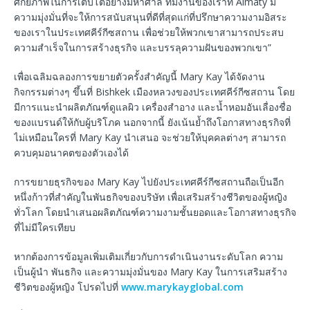
ศักยภาพในการเติบโตอย่างมหาศาล ทีมงานของเราที่ Almaty มี
ความมุ่งมั่นที่จะให้การสนับสนุนที่ดีที่สุดแก่ที่ปรึกษาความงามอิสระ
ของเราในประเทศคีร์กีซสถาน เพื่อช่วยให้พวกเขาสามารถประสบ
ความสำเร็จในการสร้างธุรกิจ และบรรลุความฝันของพวกเขา”
เพื่อเฉลิมฉลองการขยายตัวครั้งสำคัญนี้ Mary Kay ได้จัดงาน
กิจกรรมต่างๆ ขึ้นที่ Bishkek เมืองหลวงของประเทศคีร์กีซสถาน โดย
มีการแนะนำผลิตภัณฑ์ดูแลผิว เครื่องสำอาง และน้ำหอมอันเลื่องชื่อ
ของแบรนด์ให้กับผู้บริโภค นอกจากนี้ ยังเน้นย้ำถึงโอกาสทางธุรกิจที่
ไม่เหมือนใครที่ Mary Kay นำเสนอ จะช่วยให้บุคคลต่างๆ สามารถ
ควบคุมอนาคตของตัวเองได้
การขยายธุรกิจของ Mary Kay ไปยังประเทศคีร์กีซสถานถือเป็นอีก
หนึ่งก้าวที่สำคัญในพันธกิจของบริษัท เพื่อเสริมสร้างชีวิตของผู้หญิง
ทั่วโลก โดยนำเสนอผลิตภัณฑ์ความงามชั้นยอดและโอกาสทางธุรกิจ
ที่ไม่มีใครเทียบ
หากต้องการข้อมูลเพิ่มเติมเกี่ยวกับการดำเนินงานระดับโลก ความ
เป็นผู้นำ พันธกิจ และความมุ่งมั่นของ Mary Kay ในการเสริมสร้าง
ชีวิตของผู้หญิง โปรดไปที่
www.marykayglobal.com