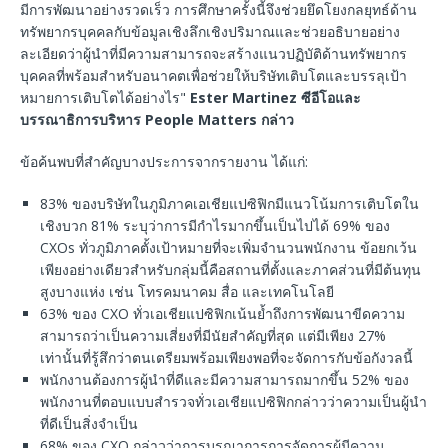
มีการพัฒนาอย่างรวดเร็ว การศึกษาครั้งนี้จึงช่วยยึดโยงกลยุทธ์ด้าน
ทรัพยากรบุคคลกับข้อมูลเชิงลึกเชิงปริมาณและช่วยอธิบายอย่าง
ละเอียดว่าผู้นำที่มีความสามารถจะสร้างแนวปฏิบัติด้านทรัพยากร
บุคคลที่พร้อมสำหรับอนาคตเพื่อช่วยให้บริษัทเติบโตและบรรลุเป้า
หมายการเติบโตได้อย่างไร"
Ester Martinez
ซีอีโอและ
บรรณาธิการบริหาร
People Matters
กล่าว
ข้อค้นพบที่สำคัญบางประการจากรายงาน ได้แก่:
83% ของบริษัทในภูมิภาคเอเชียแปซิฟิกมีแนวโน้มการเติบโตใน
เชิงบวก 81% ระบุว่าการมีกำไรมากขึ้นเป็นไปได้ 69% ของ
CXOs ทั่วภูมิภาคตั้งเป้าหมายที่จะเพิ่มจำนวนพนักงาน ข้อยกเว้น
เพียงอย่างเดียวสำหรับกลุ่มนี้คือสถานที่ตั้งและภาคส่วนที่มีต้นทุน
สูงบางแห่ง เช่น โทรคมนาคม สื่อ และเทคโนโลยี
63% ของ CXO ทั่วเอเชียแปซิฟิกเน้นย้ำถึงการพัฒนาขีดความ
สามารถว่าเป็นความเสี่ยงที่มีนัยสำคัญที่สุด แต่มีเพียง 27%
เท่านั้นที่รู้สึกว่าตนเตรียมพร้อมเพียงพอที่จะจัดการกับข้อกังวลนี้
พนักงานต้องการผู้นำที่ดีและมีความสามารถมากขึ้น 52% ของ
พนักงานที่ตอบแบบสำรวจทั่วเอเชียแปซิฟิกกล่าวว่าความเป็นผู้นำ
ที่ดีเป็นสิ่งจำเป็น
68% ของ CXO กล่าวว่าการบูรณาการการจัดการผู้มีความ