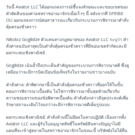
วันนี้ Aviator LLC ได้ออกแถลงการณ์ชี้แจงลักษณะและขอบเขตของ
คำตัดสินของศาลสหราชอาณาจักรเมื่อเร็วๆ นี้ หลังจากที่ SPRIBE
OU ออกแถลงการณ์ต่อสาธารณะเกี่ยวกับกระบวนการพิจารณาคำสั่ง
คุ้มครองชั่วคราว
Nikoloz Gogilidze ตัวแทนทางกฎหมายของ Aviator LLC ระบุว่า คำ
สั่งศาลฉบับล่าสุดเป็นคำสั่งคุ้มครองชั่วคราวที่มีขอบเขตจำกัดและมี
ผลกระทบเชิงพาณิชย์
Gogilidze เน้นย้ำถึงประเด็นสำคัญของกระบวนการพิจารณาคดี ซึ่งดู
เหมือนว่าจะมีการบิดเบือนข้อเท็จจริงในรายงานข่าวบางฉบับ
คำสั่งศาล: คำพิพากษานี้เป็นคำสั่งคุ้มครองชั่วคราวที่ออกให้ในขั้น
ตอนการพิจารณาเบื้องต้น ไม่ใช่การพิจารณาขั้นสุดท้ายเกี่ยวกับ
ความชอบธรรมของข้อพิพาทเบื้องต้น คำสั่งดังกล่าวมีจุดประสงค์เพื่อ
รักษาสถานะเดิมไว้จนกว่าจะมีการพิจารณาคดีเต็มรูปแบบ
ผลกระทบเชิงพาณิชย์: คำสั่งห้ามนี้ไม่มีผลในทางปฏิบัติ เนื่องจากทั้ง
Aviator LLC และผู้รับใบอนุญาตสิทธิ์ในทรัพย์สินทางปัญญาไม่มี
แผนที่จะเข้าสู่ตลาดในสหราชอาณาจักรในขณะนี้ บริษัทยังไม่ได้ยื่น