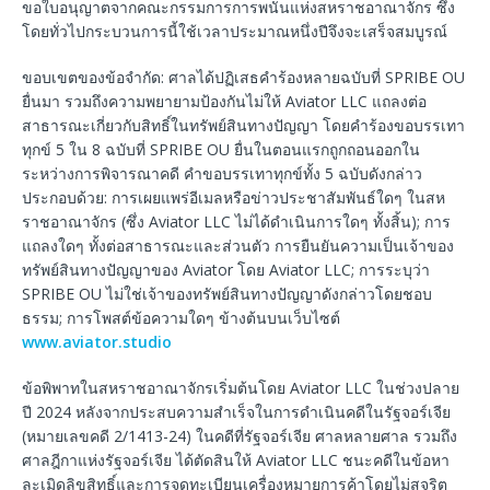
ขอใบอนุญาตจากคณะกรรมการการพนันแห่งสหราชอาณาจักร ซึ่ง
โดยทั่วไปกระบวนการนี้ใช้เวลาประมาณหนึ่งปีจึงจะเสร็จสมบูรณ์
ขอบเขตของข้อจำกัด: ศาลได้ปฏิเสธคำร้องหลายฉบับที่ SPRIBE OU
ยื่นมา รวมถึงความพยายามป้องกันไม่ให้ Aviator LLC แถลงต่อ
สาธารณะเกี่ยวกับสิทธิ์ในทรัพย์สินทางปัญญา โดยคำร้องขอบรรเทา
ทุกข์ 5 ใน 8 ฉบับที่ SPRIBE OU ยื่นในตอนแรกถูกถอนออกใน
ระหว่างการพิจารณาคดี คำขอบรรเทาทุกข์ทั้ง 5 ฉบับดังกล่าว
ประกอบด้วย: การเผยแพร่อีเมลหรือข่าวประชาสัมพันธ์ใดๆ ในสห
ราชอาณาจักร (ซึ่ง Aviator LLC ไม่ได้ดำเนินการใดๆ ทั้งสิ้น); การ
แถลงใดๆ ทั้งต่อสาธารณะและส่วนตัว การยืนยันความเป็นเจ้าของ
ทรัพย์สินทางปัญญาของ Aviator โดย Aviator LLC; การระบุว่า
SPRIBE OU ไม่ใช่เจ้าของทรัพย์สินทางปัญญาดังกล่าวโดยชอบ
ธรรม; การโพสต์ข้อความใดๆ ข้างต้นบนเว็บไซต์
www.aviator.studio
ข้อพิพาทในสหราชอาณาจักรเริ่มต้นโดย Aviator LLC ในช่วงปลาย
ปี 2024 หลังจากประสบความสำเร็จในการดำเนินคดีในรัฐจอร์เจีย
(หมายเลขคดี 2/1413-24) ในคดีที่รัฐจอร์เจีย ศาลหลายศาล รวมถึง
ศาลฎีกาแห่งรัฐจอร์เจีย ได้ตัดสินให้ Aviator LLC ชนะคดีในข้อหา
ละเมิดลิขสิทธิ์และการจดทะเบียนเครื่องหมายการค้าโดยไม่สุจริต