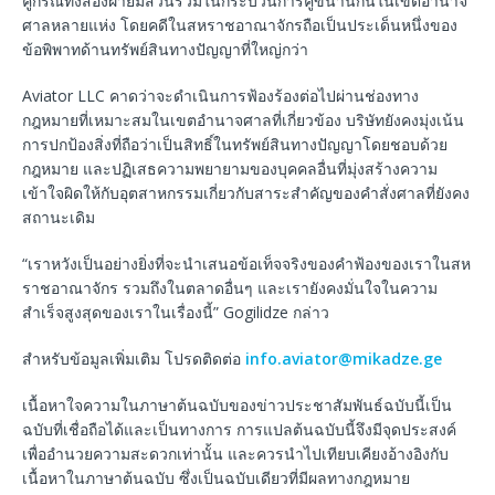
คู่กรณีทั้งสองฝ่ายมีส่วนร่วมในกระบวนการคู่ขนานกันในเขตอำนาจ
ศาลหลายแห่ง โดยคดีในสหราชอาณาจักรถือเป็นประเด็นหนึ่งของ
ข้อพิพาทด้านทรัพย์สินทางปัญญาที่ใหญ่กว่า
Aviator LLC คาดว่าจะดำเนินการฟ้องร้องต่อไปผ่านช่องทาง
กฎหมายที่เหมาะสมในเขตอำนาจศาลที่เกี่ยวข้อง บริษัทยังคงมุ่งเน้น
การปกป้องสิ่งที่ถือว่าเป็นสิทธิ์ในทรัพย์สินทางปัญญาโดยชอบด้วย
กฎหมาย และปฏิเสธความพยายามของบุคคลอื่นที่มุ่งสร้างความ
เข้าใจผิดให้กับอุตสาหกรรมเกี่ยวกับสาระสำคัญของคำสั่งศาลที่ยังคง
สถานะเดิม
“เราหวังเป็นอย่างยิ่งที่จะนำเสนอข้อเท็จจริงของคำฟ้องของเราในสห
ราชอาณาจักร รวมถึงในตลาดอื่นๆ และเรายังคงมั่นใจในความ
สำเร็จสูงสุดของเราในเรื่องนี้” Gogilidze กล่าว
สำหรับข้อมูลเพิ่มเติม โปรดติดต่อ
info.aviator@mikadze.ge
เนื้อหาใจความในภาษาต้นฉบับของข่าวประชาสัมพันธ์ฉบับนี้เป็น
ฉบับที่เชื่อถือได้และเป็นทางการ การแปลต้นฉบับนี้จึงมีจุดประสงค์
เพื่ออำนวยความสะดวกเท่านั้น และควรนำไปเทียบเคียงอ้างอิงกับ
เนื้อหาในภาษาต้นฉบับ ซึ่งเป็นฉบับเดียวที่มีผลทางกฎหมาย