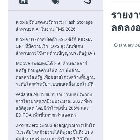
[ August 5, 2026 ]
Moove ระดมทุนได้ 250 ล้านดอลลาร์สหรั
รายงา
โลกสำหรับระบบขับเคลื่อนอัตโนมัติ
FEATURED
Kioxia จัดแสดงนวัตกรรม Flash Storage
ลดลงอ
สำหรับยุค AI ในงาน FMS 2026
[ August 5, 2026 ]
Vedanta Aluminium รายงานผลประกอบก
Kioxia ประกาศเปิดตัว SSD ซีรีส์ KIOXIA
EBITDA เพิ่มขึ้นมากกว่าสองเท่า
FEATURED
January 24
GP1 ที่มีความเร็ว IOPS สูงเป็นพิเศษ
สำหรับการใช้งานด้านปัญญาประดิษฐ์ (AI)
[ August 1, 2026 ]
2PointZero Group ส่งสัญญาณการเติบโตใ
Moove ระดมทุนได้ 250 ล้านดอลลาร์
พันล้านเดอร์แฮมในครึ่งแรกของปี 2026
FEATURED
สหรัฐ ด้วยมูลค่าบริษัท 2.1 พันล้าน
ดอลลาร์สหรัฐ เพื่อขยายโครงสร้างพื้นฐาน
ระดับโลกสำหรับระบบขับเคลื่อนอัตโนมัติ
Vedanta Aluminium รายงานผลประกอบ
การไตรมาสแรกปีงบประมาณ 2027 ที่ทำ
สถิติสูงสุด โดยมีกำไรพุ่งขึ้น 205% และ
EBITDA เพิ่มขึ้นมากกว่าสองเท่า
2PointZero Group ส่งสัญญาณการเติบโต
ในระดับโลกด้วยรายได้ที่พุ่งสูงขึ้นถึง 21.9
พันล้านเดอร์แฮม และกำไรสุทธิ 7.7 พัน