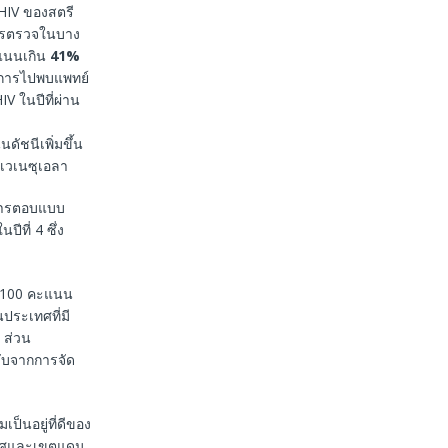
HIV ของสตรี
การตรวจในบาง
แนนเกิน
41%
กการไปพบแพทย์
V ในปีที่ผ่าน
ดัชนีเพิ่มขึ้น
ะเวเนซุเอลา
ลการตอบแบบ
ที่ 4 ซึ่ง
ม 100 คะแนน
นประเทศที่มี
 ส่วน
ดับจากการจัด
ป็นอยู่ที่ดีของ
ะเทศและเขตแดน