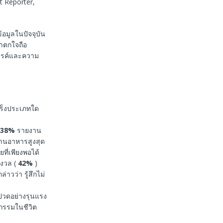
 Reporter,
อมูลในปัจจุบัน
่าตกใจถือ
งสรรค์และความ
เร็งประเภทใด
38%
รายงาน
้านอาหารสูงสุด
ที่เพียงพอได้
ังวล (
42%
)
ล่าวว่า รู้สึกไม่
ปวดอย่างรุนแรง
กรรมในชีวิต