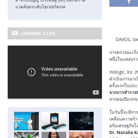
แวดล้อมระดับไฮเปอร์สเกล
CHANNEL 3 LIVE
DAVOS, Swi
การตรวจมะเร็
หนึ่งในแหล่งรวบ
Hologic, Inc. (
ดำเนินการมาเป็น
ครั้งแรกในประว
จากการสำรวจที
จากสองปีแรกขอ
ในวันนี้จะมีกา
เคลื่อนความก้
อรั่มเศรษฐกิจ
Dr. Natalia 