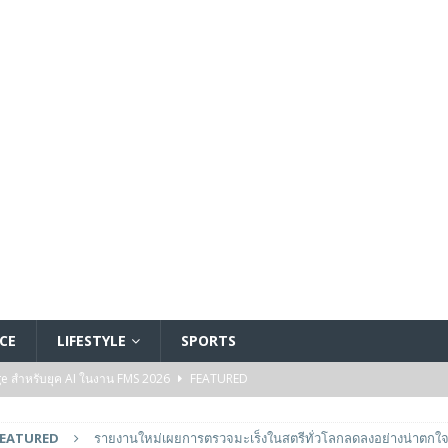
CE
LIFESTYLE
SPORTS
ge สำหรับยุค AI ในงาน FMS 2026
FEATURED
A GP1 ที่มีความเร็ว IOPS สูงเป็นพิเศษสำหรับการใช้งานด้านปัญญาประดิษฐ์ (AI)
FEATURED
รายงานใหม่เผยการตรวจมะเร็งในสตรีทั่วโลกลดลงอย่างน่าตกใ