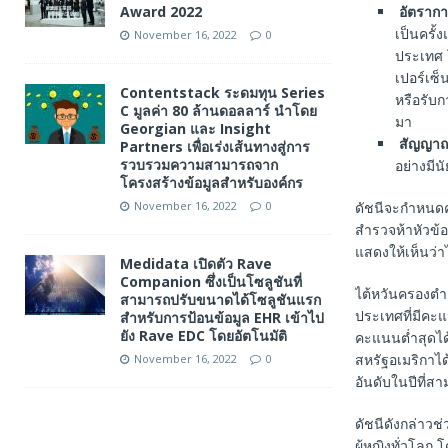
Award 2022
อัตรากา
เป็นครั้
November 16, 2022
0
ประเทศ 
เปอร์เซ็น
Contentstack ระดมทุน Series
หรือรับก
C มูลค่า 80 ล้านดอลลาร์ นำโดย
มา
Georgian และ Insight
สัญญาณ
Partners เพื่อเร่งเส้นทางสู่การ
รวบรวมความสามารถจาก
อย่างมีน
โครงสร้างข้อมูลสำหรับองค์กร
November 16, 2022
0
ดัชนีจะกำหนดค
สำรวจห้าหัวข้อ
แสดงให้เห็นว่าไ
Medidata เปิดตัว Rave
Companion ซึ่งเป็นโซลูชันที่
ไต้หวันครองตำ
สามารถปรับขนาดได้โซลูชันแรก
ประเทศที่มีคะแ
สำหรับการป้อนข้อมูล EHR เข้าไป
ยัง Rave EDC โดยอัตโนมัติ
คะแนนต่ำสุดได
สหรัฐอเมริกาได
November 16, 2022
0
อันดับในปีที่ส
ดัชนีดังกล่าวช
ผู้หญิงทั่วโล