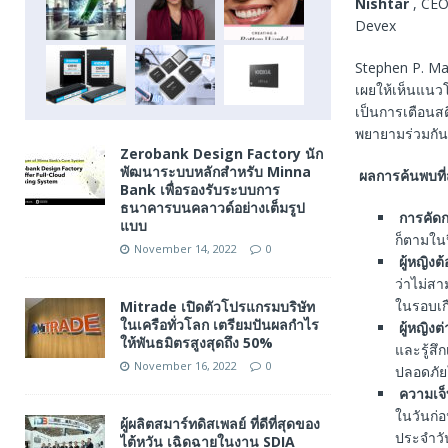
Nishtar
, CEO
Devex
Stephen P. Ma
เผยให้เห็นแนวโ
เป็นการเตือนสต
พยายามร่วมกันเพ
Zerobank Design Factory นัก
พัฒนาระบบหลักสำหรับ Minna
ผลการค้นพบที่
Bank เพื่อรองรับระบบการ
ธนาคารบนคลาวด์อย่างเต็มรูป
การคัด
แบบ
ก็ตามใน
November 14, 2022
0
ผู้หญิง
ว่าไม่สา
ในรอบเ
Mitrade เปิดตัวโปรแกรมบริษัท
ในเครือทั่วโลก เตรียมปันผลกำไร
ผู้หญิงต
ให้พันธมิตรสูงสุดถึง 50%
และรู้สึก
November 16, 2022
0
ปลอดภั
ความเจ็
ในวันก่อ
ผู้ผลิตสมาร์ทดิสเพลย์ ที่ดีที่สุดของ
ประจำวั
ไต้หวัน เฉิดฉายในงาน SDIA