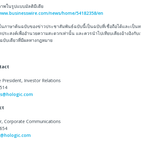
พในรูปแบบมัลติมีเดีย
/www.businesswire.com/news/home/54182358/en
ในภาษาต้นฉบับของข่าวประชาสัมพันธ์ฉบับนี้เป็นฉบับที่เชื่อถือได้และเป็
ีจุดประสงค์เพื่ออำนวยความสะดวกเท่านั้น และควรนำไปเทียบเคียงอ้างอิงกับ
็นฉบับเดียวที่มีผลทางกฎหมาย
tact
 President, Investor Relations
8514
ts@hologic.com
ct
or, Corporate Communications
8654
y@hologic.com