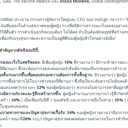
, Gavi, The Vaccine Alliance และ
Elissa Miolene,
Global Development
cMillan ประธาน กรรมการผู้จัดการใหญ่และ CEO ของ Hologic กล่าวว่า “ข้
น้มที่แย่ลงในด้านสุขภาพของผู้หญิง การที่สถิติการตรวจมะเร็งลดลงอย่างน
ิให้ตื่นตัว การดำเนินธุรกิจแบบเดิมๆ ไม่ได้ผล จำเป็นต้องมีกลยุทธ์ที่สร้า
ื่อปรับปรุงสุขภาพและความเป็นอยู่ที่ดีของผู้หญิงทั่วโลกอย่างยั่งยืน”
สำคัญจากดัชนีของปีนี้:
กรองมะเร็งในสตรีลดลง:
มีเพียงผู้หญิง
10%
ที่รายงานว่า มีการเข้าตรวจมะ
ปีที่ผ่านมา ซึ่งสะท้อนการลดลงสองเปอร์เซ็นต์จากสองปีแรกของการสำรวจ
ต้องดิ้นรนมากขึ้นเพื่อตอบสนองความต้องการขั้นพื้นฐาน:
มีรายงานว่า ผู้หญิง
มารถซื้ออาหารได้ในบางช่วงของปีที่ผ่านมา ซึ่งถือเป็นระดับความไม่มั่นคงด
กือบสองทศวรรษ และ
32%
ของผู้หญิงบอกว่า พวกเธอไม่สามารถหาที่อยู่อาศัย
่างมีความกังวลและรู้สึกเศร้ามากขึ้น:
ผู้หญิงจำนวนมากรายงานว่ารู้สึกวิตกก
เศร้า (
30%
) เมื่อเทียบกับปีที่ 1 ของดัชนี และมากกว่าหนึ่งในสาม (
35%
) ก
ยในชุมชนของตน
บปวดทางกายและปัญหาสุขภาพเรื้อรัง:
34%
ของผู้หญิงรายงานว่ามีอาการ
นหน้า ขณะที่
26%
ระบุว่าปัญหาสุขภาพส่งผลต่อความสามารถในการทำกิจ
น