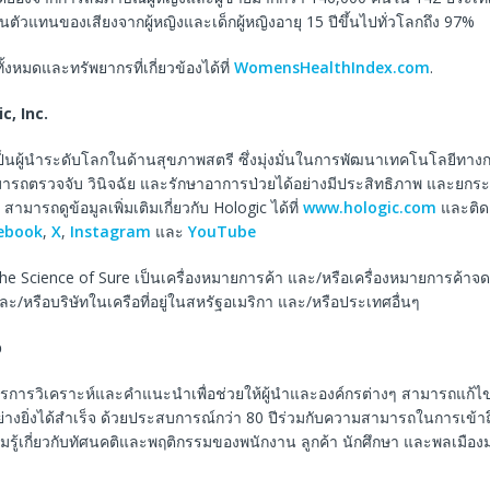
็นตัวแทนของเสียงจากผู้หญิงและเด็กผู้หญิงอายุ 15 ปีขึ้นไปทั่วโลกถึง 97%
้งหมดและทรัพยากรที่เกี่ยวข้องได้ที่
WomensHealthIndex.com
.
ic, Inc.
เป็นผู้นำระดับโลกในด้านสุขภาพสตรี ซึ่งมุ่งมั่นในการพัฒนาเทคโนโลยีทาง
มารถตรวจจับ วินิจฉัย และรักษาอาการป่วยได้อย่างมีประสิทธิภาพ และยก
สามารถดูข้อมูลเพิ่มเติมเกี่ยวกับ Hologic ได้ที่
www.hologic.com
และติดต
ebook
,
X
,
Instagram
และ
YouTube
he Science of Sure เป็นเครื่องหมายการค้า และ/หรือเครื่องหมายการค้าจ
และ/หรือบริษัทในเครือที่อยู่ในสหรัฐอเมริกา และ/หรือประเทศอื่นๆ
p
ารการวิเคราะห์และคำแนะนำเพื่อช่วยให้ผู้นำและองค์กรต่างๆ สามารถแก้ไขป
่างยิ่งได้สำเร็จ ด้วยประสบการณ์กว่า 80 ปีร่วมกับความสามารถในการเข้าถึ
ามรู้เกี่ยวกับทัศนคติและพฤติกรรมของพนักงาน ลูกค้า นักศึกษา และพลเมือง