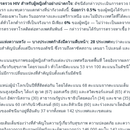
รตรวจ HIV สำหรับผู้หญิงต่ำอย่างน่าตกใจ:
ดัชนีดังกล่าวประเมินการตรวจ 
งแรก และพบความแตกต่างที่น่ากังวลดังนี้:
น้อยกว่า 0.5%
ของผู้หญิงได้รับ
โดยเฉพาะในตะวันออกกลางและแอฟริกาเหนือ และไม่มีประเทศใดที่ได้คะ
ต์ทั่วโลกต่ำกว่าที่เป็นจริงมาก มีเพียง
6%
ของผู้หญิง — ไม่ว่าจะเป็นผลจา
ารตรวจหาโรคติดต่อทางเพศสัมพันธ์ — กล่าวว่าตนได้รับการตรวจหาเชื้อ HI
แห่งความหวัง — บางประเทศกำลังมีความคืบหน้า:
28 ประเทศ
พบว่าคะแนน
ัยสำคัญนับตั้งแต่ปีแรกของดัชนี ซึ่งรวมถึงคาซัคสถาน เคนยา โปแลนด์ แล
ะแนนสุขภาพของผู้หญิงสำหรับแต่ละประเทศหรือเขตพื้นที่ โดยอิงจากผ
เกี่ยวกับสุขภาพ โดยรวมแล้ว ทั่วโลกมีคะแนน 53 จาก 100 คะแนนในดัชนีในปี
ม่มีการเปลี่ยนแปลงที่สำคัญนับตั้งแต่เริ่มมีดัชนี
แหน่งผู้นำโลกเป็นปีที่สี่ติดต่อกัน โดยได้คะแนน 68 คะแนนจากคะแนนเต็
นนสูงสุดอื่นๆ ได้แก่ คูเวต (67) ออสเตรีย (66) และสวิตเซอร์แลนด์ (65) ส่ว
้แก่ อัฟกานิสถาน (30) สาธารณรัฐประชาธิปไตยคองโก (34) และชาด (35)
้คะแนน 60 เท่ากับนิวซีแลนด์ (60) และลิทัวเนีย (60) และร่วงลงมาเจ็ดอัน
ามของดัชนีมาอยู่ที่อันดับ 37 จากทั้งหมด 142 ประเทศและเขตแดน
่วยเติมเต็มช่องว่างที่สำคัญในความรู้เกี่ยวกับสุขภาพ ความปลอดภัย และความเ
ก โดยอิงจากการสัมภาษณ์ผู้หญิงและผู้ชายมากกว่า 146,000 คนใน 142 ปร