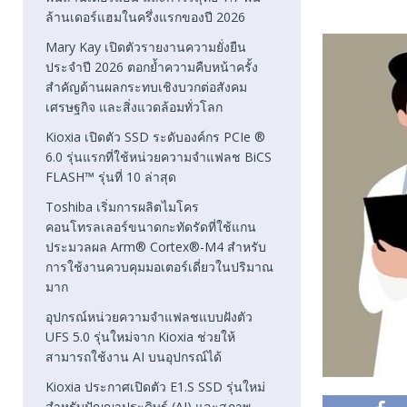
ล้านเดอร์แฮมในครึ่งแรกของปี 2026
Mary Kay เปิดตัวรายงานความยั่งยืน
ประจำปี 2026 ตอกย้ำความคืบหน้าครั้ง
สำคัญด้านผลกระทบเชิงบวกต่อสังคม
เศรษฐกิจ และสิ่งแวดล้อมทั่วโลก
Kioxia เปิดตัว SSD ระดับองค์กร PCIe ®
6.0 รุ่นแรกที่ใช้หน่วยความจำแฟลช BiCS
FLASH™ รุ่นที่ 10 ล่าสุด
Toshiba เริ่มการผลิตไมโคร
คอนโทรลเลอร์ขนาดกะทัดรัดที่ใช้แกน
ประมวลผล Arm® Cortex®-M4 สำหรับ
การใช้งานควบคุมมอเตอร์เดี่ยวในปริมาณ
มาก
อุปกรณ์หน่วยความจำแฟลชแบบฝังตัว
UFS 5.0 รุ่นใหม่จาก Kioxia ช่วยให้
สามารถใช้งาน AI บนอุปกรณ์ได้
Kioxia ประกาศเปิดตัว E1.S SSD รุ่นใหม่
สำหรับปัญญาประดิษฐ์ (AI) และสภาพ