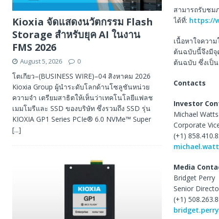
สามารถรับชมภา
Kioxia จัดแสดงนวัตกรรม Flash
ได้ที่:
https:/
Storage สำหรับยุค AI ในงาน
เนื้อหาใจความ
FMS 2026
ต้นฉบับนี้จึงม
August 5, 2026
0
ต้นฉบับ ซึ่งเป
โตเกียว–(BUSINESS WIRE)–04 สิงหาคม 2026
Contacts
Kioxia Group ผู้นำระดับโลกด้านโซลูชันหน่วย
ความจำ เตรียมสาธิตให้เห็นว่าเทคโนโลยีแฟลช
Investor Con
เมมโมรีและ SSD ของบริษัท ซึ่งรวมถึง SSD รุ่น
Michael Watts
KIOXIA GP1 Series PCIe® 6.0 NVMe™ Super
Corporate Vice
[...]
(+1) 858.410.
michael.wat
Media Conta
Bridget Perry
Senior Direct
(+1) 508.263.
bridget.perr