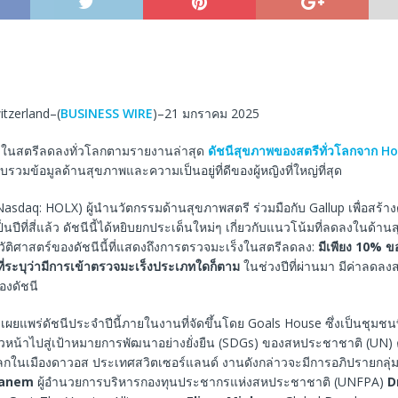
tzerland–(
BUSINESS WIRE
)–21 มกราคม 2025
งในสตรีลดลงทั่วโลกตามรายงานล่าสุด
ดัชนีสุขภาพของสตรีทั่วโลกจาก Ho
รวมข้อมูลด้านสุขภาพและความเป็นอยู่ที่ดีของผู้หญิงที่ใหญ่ที่สุด
Nasdaq: HOLX) ผู้นำนวัตกรรมด้านสุขภาพสตรี ร่วมมือกับ Gallup เพื่อสร้างดัช
ปีที่สี่แล้ว ดัชนีนี้ได้หยิบยกประเด็นใหม่ๆ เกี่ยวกับแนวโน้มที่ลดลงในด้าน
ัติศาสตร์ของดัชนีนี้ที่แสดงถึงการตรวจมะเร็งในสตรีลดลง:
มีเพียง 10% ขอ
่ระบุว่ามีการเข้าตรวจมะเร็งประเภทใดก็ตาม
ในช่วงปีที่ผ่านมา มีค่าลดลงส
งดัชนี
รเผยแพร่ดัชนีประจำปีนี้ภายในงานที่จัดขึ้นโดย Goals House ซึ่งเป็นชุมชนที
าวหน้าไปสู่เป้าหมายการพัฒนาอย่างยั่งยืน (SDGs) ของสหประชาชาติ (UN) 
โลกในเมืองดาวอส ประเทศสวิตเซอร์แลนด์ งานดังกล่าวจะมีการอภิปรายกลุ่ม
Kanem
ผู้อำนวยการบริหารกองทุนประชากรแห่งสหประชาชาติ (UNFPA)
D