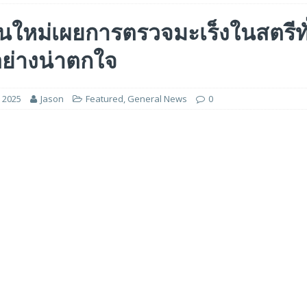
ฐ ด้วยมูลค่าบริษัท 2.1 พันล้านดอลลาร์สหรัฐ เพื่อขยายโครงสร้างพื้นฐานระดับ
นใหม่เผยการตรวจมะเร็งในสตรีทั
ย่างน่าตกใจ
ารไตรมาสแรกปีงบประมาณ 2027 ที่ทำสถิติสูงสุด โดยมีกำไรพุ่งขึ้น 205% และ
, 2025
Jason
Featured
,
General News
0
นระดับโลกด้วยรายได้ที่พุ่งสูงขึ้นถึง 21.9 พันล้านเดอร์แฮม และกำไรสุทธิ 7.7