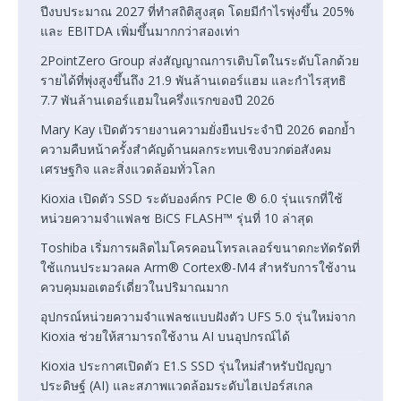
ปีงบประมาณ 2027 ที่ทำสถิติสูงสุด โดยมีกำไรพุ่งขึ้น 205%
และ EBITDA เพิ่มขึ้นมากกว่าสองเท่า
2PointZero Group ส่งสัญญาณการเติบโตในระดับโลกด้วย
รายได้ที่พุ่งสูงขึ้นถึง 21.9 พันล้านเดอร์แฮม และกำไรสุทธิ
7.7 พันล้านเดอร์แฮมในครึ่งแรกของปี 2026
Mary Kay เปิดตัวรายงานความยั่งยืนประจำปี 2026 ตอกย้ำ
ความคืบหน้าครั้งสำคัญด้านผลกระทบเชิงบวกต่อสังคม
เศรษฐกิจ และสิ่งแวดล้อมทั่วโลก
Kioxia เปิดตัว SSD ระดับองค์กร PCIe ® 6.0 รุ่นแรกที่ใช้
หน่วยความจำแฟลช BiCS FLASH™ รุ่นที่ 10 ล่าสุด
Toshiba เริ่มการผลิตไมโครคอนโทรลเลอร์ขนาดกะทัดรัดที่
ใช้แกนประมวลผล Arm® Cortex®-M4 สำหรับการใช้งาน
ควบคุมมอเตอร์เดี่ยวในปริมาณมาก
อุปกรณ์หน่วยความจำแฟลชแบบฝังตัว UFS 5.0 รุ่นใหม่จาก
Kioxia ช่วยให้สามารถใช้งาน AI บนอุปกรณ์ได้
Kioxia ประกาศเปิดตัว E1.S SSD รุ่นใหม่สำหรับปัญญา
ประดิษฐ์ (AI) และสภาพแวดล้อมระดับไฮเปอร์สเกล