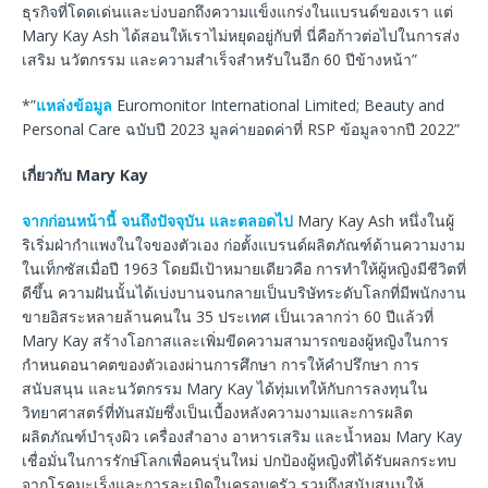
ธุรกิจที่โดดเด่นและบ่งบอกถึงความแข็งแกร่งในแบรนด์ของเรา แต่
Mary Kay Ash ได้สอนให้เราไม่หยุดอยู่กับที่ นี่คือก้าวต่อไปในการส่ง
เสริม นวัตกรรม และความสำเร็จสำหรับในอีก 60 ปีข้างหน้า”
*”
แหล่งข้อมูล
Euromonitor International Limited; Beauty and
Personal Care ฉบับปี 2023 มูลค่ายอดค่าที่ RSP ข้อมูลจากปี 2022”
เกี่ยวกับ
Mary Kay
จากก่อนหน้านี้ จนถึงปัจจุบัน และตลอดไป
Mary Kay Ash หนึ่งในผู้
ริเริ่มฝ่ากำแพงในใจของตัวเอง ก่อตั้งแบรนด์ผลิตภัณฑ์ด้านความงาม
ในเท็กซัสเมื่อปี 1963 โดยมีเป้าหมายเดียวคือ การทำให้ผู้หญิงมีชีวิตที่
ดีขึ้น ความฝันนั้นได้เบ่งบานจนกลายเป็นบริษัทระดับโลกที่มีพนักงาน
ขายอิสระหลายล้านคนใน 35 ประเทศ เป็นเวลากว่า 60 ปีแล้วที่
Mary Kay สร้างโอกาสและเพิ่มขีดความสามารถของผู้หญิงในการ
กำหนดอนาคตของตัวเองผ่านการศึกษา การให้คำปรึกษา การ
สนับสนุน และนวัตกรรม Mary Kay ได้ทุ่มเทให้กับการลงทุนใน
วิทยาศาสตร์ที่ทันสมัยซึ่งเป็นเบื้องหลังความงามและการผลิต
ผลิตภัณฑ์บำรุงผิว เครื่องสำอาง อาหารเสริม และน้ำหอม Mary Kay
เชื่อมั่นในการรักษ์โลกเพื่อคนรุ่นใหม่ ปกป้องผู้หญิงที่ได้รับผลกระทบ
จากโรคมะเร็งและการละเมิดในครอบครัว รวมถึงสนับสนุนให้