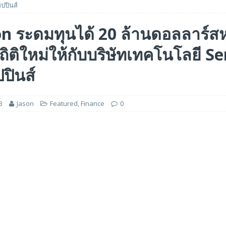
ิปปินส์
ร่วมมือเชิงกลยุทธ์เพื่อเร่งการเติบโตของอุตสาหกรรมเกมในฟิลิปปินส์
n ระดมทุนได้ 20 ล้านดอลลาร์สห
ถิติใหม่ให้กับบริษัทเทคโนโลยี Se
ge สำหรับยุค AI ในงาน FMS 2026
FEATURED
A GP1 ที่มีความเร็ว IOPS สูงเป็นพิเศษสำหรับการใช้งานด้านปัญญาประดิษฐ์ (AI)
ปปินส์
3
Jason
Featured
,
Finance
0