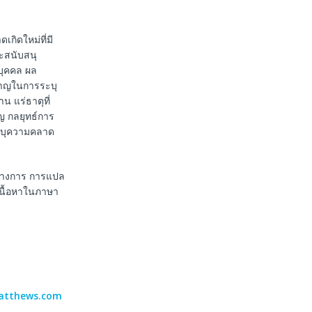
เกิดใหม่ที่มี
ะสนับสนุ
บุคคล ผล
ชาญในการระบุ
น แร่ธาตุที่
ัญ กลยุทธ์การ
ระบุความคลาด
นทางการ การแปล
เนื้อหาในภาษา
atthews.com