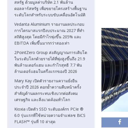
สหรัฐ ด้วยมูลค่าบริษัท 2.1 พันล้าน
ดอลลาร์สหรัฐ เพื่อขยายโครงสร้างพื้นฐาน
ระดับโลกสำหรับระบบขับเคลื่อนอัตโนมัติ
Vedanta Aluminium รายงานผลประกอบ
การไตรมาสแรกปีงบประมาณ 2027 ที่ทำ
สถิติสูงสุด โดยมีกำไรพุ่งขึ้น 205% และ
EBITDA เพิ่มขึ้นมากกว่าสองเท่า
2PointZero Group ส่งสัญญาณการเติบโต
ในระดับโลกด้วยรายได้ที่พุ่งสูงขึ้นถึง 21.9
พันล้านเดอร์แฮม และกำไรสุทธิ 7.7 พัน
ล้านเดอร์แฮมในครึ่งแรกของปี 2026
Mary Kay เปิดตัวรายงานความยั่งยืน
ประจำปี 2026 ตอกย้ำความคืบหน้าครั้ง
สำคัญด้านผลกระทบเชิงบวกต่อสังคม
เศรษฐกิจ และสิ่งแวดล้อมทั่วโลก
Kioxia เปิดตัว SSD ระดับองค์กร PCIe ®
6.0 รุ่นแรกที่ใช้หน่วยความจำแฟลช BiCS
FLASH™ รุ่นที่ 10 ล่าสุด