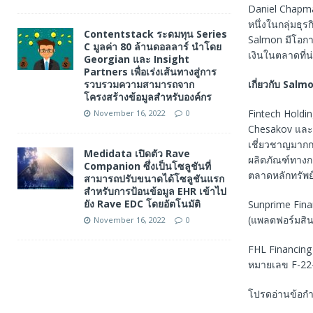
Daniel Chapman
หนึ่งในกลุ่มธุรก
Contentstack ระดมทุน Series
Salmon มีโอก
C มูลค่า 80 ล้านดอลลาร์ นำโดย
เงินในตลาดที่น่า
Georgian และ Insight
Partners เพื่อเร่งเส้นทางสู่การ
เกี่ยวกับ
Salm
รวบรวมความสามารถจาก
โครงสร้างข้อมูลสำหรับองค์กร
Fintech Holdin
November 16, 2022
0
Chesakov และ 
เชี่ยวชาญมากก
Medidata เปิดตัว Rave
ผลิตภัณฑ์ทางก
Companion ซึ่งเป็นโซลูชันที่
ตลาดหลักทรัพย์
สามารถปรับขนาดได้โซลูชันแรก
สำหรับการป้อนข้อมูล EHR เข้าไป
ยัง Rave EDC โดยอัตโนมัติ
Sunprime Fina
(แพลตฟอร์มสิน
November 16, 2022
0
FHL Financing
หมายเลข F-22-
โปรดอ่านข้อกำ