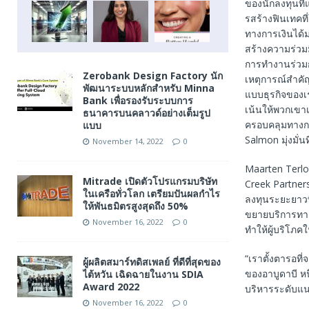
ของนักลงทุนที
รสร้างฟินเทคที
ทางการเงินได้ม
สร้างความร่วม
การทำงานร่วมก
Zerobank Design Factory นัก
เหตุการณ์สำคั
พัฒนาระบบหลักสำหรับ Minna
แบบธุรกิจของเร
Bank เพื่อรองรับระบบการ
เน้นให้พวกเขาเ
ธนาคารบนคลาวด์อย่างเต็มรูป
ครอบคลุมทางกา
แบบ
Salmon มุ่งมั่
November 14, 2022
0
Maarten Terl
Mitrade เปิดตัวโปรแกรมบริษัท
Creek Partners
ในเครือทั่วโลก เตรียมปันผลกำไร
ลงทุนระยะยาวที
ให้พันธมิตรสูงสุดถึง 50%
ขยายบริการทางก
November 16, 2022
0
ทำให้ผู้บริโภคใ
“เราตั้งตารอที
ผู้ผลิตสมาร์ทดิสเพลย์ ที่ดีที่สุดของ
ของอาบูดาบี หน
ไต้หวัน เฉิดฉายในงาน SDIA
Award 2022
บริหารระดับแนว
November 16, 2022
0