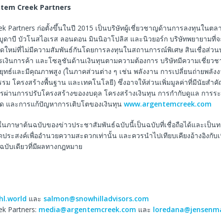
tem Creek Partners
 Partners ก่อตั้งขึ้นในปี 2015 เป็นบริษัทผู้เชี่ยวชาญด้านการลงทุนในตลาด
ูดาบี บัวโนสไอเรส ลอนดอน มินนิอาโปลิส และนิวยอร์ก บริษัทพยายามที่จ
ดใหม่ที่ไม่มีความสัมพันธ์กันโดยการลงทุนในสถานการณ์พิเศษ สินเชื่อส่วน
เงินการค้า และโซลูชันด้านเงินทุนตามความต้องการ บริษัทมีความเชี่ยว
ลยุทธ์และมีคุณภาพสูง (ในภาคส่วนต่าง ๆ เช่น พลังงาน การเปลี่ยนถ่ายพลังงา
ม โครงสร้างพื้นฐาน และเทคโนโลยี) ซึ่งอาจให้ส่วนเพิ่มมูลค่าที่มีนัยสำค
รผ่านการปรับโครงสร้างของงบดุล โครงสร้างเงินทุน การกำกับดูแล การ
ด และการแก้ปัญหาการเติบโตของเงินทุน
www.argentemcreek.com
ในภาษาต้นฉบับของข่าวประชาสัมพันธ์ฉบับนี้เป็นฉบับที่เชื่อถือได้และเป็
ีจุดประสงค์เพื่ออำนวยความสะดวกเท่านั้น และควรนำไปเทียบเคียงอ้างอิงกับ
็นฉบับเดียวที่มีผลทางกฎหมาย
hl.world
และ
salmon@snowhilladvisors.com
k Partners:
media@argentemcreek.com
และ
loredana@jensenm