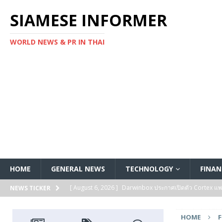
SIAMESE INFORMER
WORLD NEWS & PR IN THAI
HOME
GENERAL NEWS
TECHNOLOGY
FINAN
[ August 6, 2026 ]
Darwinbox ประกาศเปิดตัว Cortex แพลตฟ
NEWS TICKER
[ August 6, 2026 ]
Multiplier ระดมทุนรอบ Series B ได้ 3
HOME
FEATURED