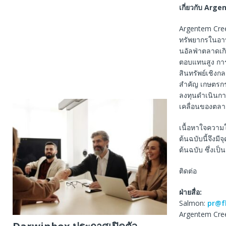
เกี่ยวกับ
Argen
Argentem Creek
ทรัพยากรในอาบ
นอัลฟ่าตลาดเกิ
ตอบแทนสูง การ
สินทรัพย์เชิงก
สำคัญ เกษตรกรร
ลงทุนดำเนินกา
เคลื่อนของตลา
เนื้อหาใจความ
ต้นฉบับนี้จึงม
ต้นฉบับ ซึ่งเป
ติดต่อ
ฝ่ายสื่อ
:
Salmon:
pr@f
Argentem Cree