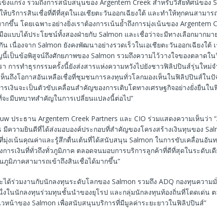
่แข็งแกร่ง รวมถึงการสนับสนุนของ Argentem Creek สำหรับวิสัยทัศน์ของ
่ให้บริการสินเชื่อที่ดีที่สุดในเอเชียตะวันออกเฉียงใต้ และทำให้ทุกคนสามารถ
ากขึ้น โดยเฉพาะอย่างยิ่งเราต้องการเน้นย้ำถึงการมุ่งเน้นของ Argentem
มือแบบได้ประโยชน์ทั้งสองฝ่ายกับ Salmon และเชื่อว่าจะมีทางเลือกมาก
ัน เนื่องจาก Salmon ยังคงพัฒนาอย่างรวดเร็วในเอเชียตะวันออกเฉียงใต้ 
ญนี้เป็นข้อพิสูจน์ถึงศักยภาพของ Salmon รวมถึงความไว้วางใจของตลาดในวิ
า การทำธุรกรรมครั้งนี้ยังส่งสารแห่งความหวังไปยังชาวฟิลิปปินส์รุ่นให
ห็นถึงโอกาสอันเหลือเชื่อที่ชุมชนการลงทุนทั่วโลกมองเห็นในฟิลิปปินส์ในปั
รเงินจะเป็นตัวขับเคลื่อนสำคัญของการเติบโตทางเศรษฐกิจอย่างยั่งยืนในฟิ
นที่จะมีบทบาทสำคัญในการเปลี่ยนแปลงนี้ต่อไป”
ouw ประธาน Argentem Creek Partners และ CIO ร่วมแสดงความเห็นว่า 
 มีความยินดีที่ได้ส่งมอบองค์ประกอบที่สำคัญของโครงสร้างเงินทุนของ Sal
่มุ่งเน้นคุณค่าและรู้สึกตื่นเต้นที่ได้สนับสนุน Salmon ในการขับเคลื่อนอัน
ารเงินที่ทั่วถึงทั่วภูมิภาค ตลอดจนมอบการบริการลูกค้าที่ดีที่สุดในระดับเด
นภูมิภาคสามารถเข้าถึงสินเชื่อได้มากขึ้น”
่จะได้ร่วมงานกับนักลงทุนระดับโลกของ Salmon รวมถึง ADQ กองทุนความมั่ง
ึ่งในนักลงทุนร่วมทุนชั้นนำของยุโรป และกลุ่มนักลงทุนท้องถิ่นที่โดดเด่น ต
หน้าของ Salmon เพื่อสนับสนุนบริการที่มีมูลค่าระยะยาวในฟิลิปปินส์”