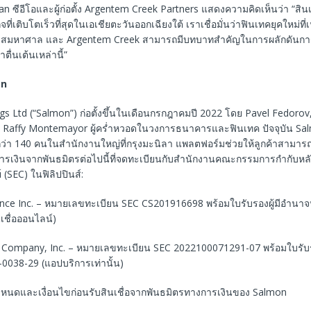
 ซีอีโอและผู้ก่อตั้ง Argentem Creek Partners แสดงความคิดเห็นว่า “สินเชื
ิจที่เติบโตเร็วที่สุดในเอเชียตะวันออกเฉียงใต้ เราเชื่อมั่นว่าฟินเทคยุคใหม่ที่เ
าสมหาศาล และ Argentem Creek สามารถมีบทบาทสำคัญในการผลักดันการ
ตื่นเต้นเหล่านี้”
on
gs Ltd (“Salmon”) ก่อตั้งขึ้นในเดือนกรกฎาคมปี 2022 โดย Pavel Fedoro
Raffy Montemayor ผู้คร่ำหวอดในวงการธนาคารและฟินเทค ปัจจุบัน Salmo
ว่า 140 คนในสำนักงานใหญ่ที่กรุงมะนิลา แพลตฟอร์มช่วยให้ลูกค้าสามารถเ
ารเงินจากพันธมิตรต่อไปนี้ที่จดทะเบียนกับสำนักงานคณะกรรมการกำกับหลั
 (SEC) ในฟิลิปปินส์:
nce Inc. – หมายเลขทะเบียน SEC CS201916698 พร้อมใบรับรองผู้มีอำน
เชื่อออนไลน์)
 Company, Inc. – หมายเลขทะเบียน SEC 2022100071291-07 พร้อมใบรับร
0038-29 (แอปบริการเท่านั้น)
หนดและเงื่อนไขก่อนรับสินเชื่อจากพันธมิตรทางการเงินของ Salmon