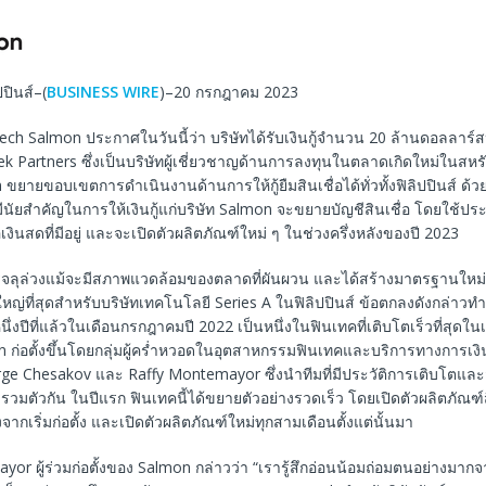
ปปินส์–(
BUSINESS WIRE
)–20 กรกฎาคม 2023
ch Salmon ประกาศในวันนี้ว่า บริษัทได้รับเงินกู้จำนวน 20 ล้านดอลลาร์
 Partners ซึ่งเป็นบริษัทผู้เชี่ยวชาญด้านการลงทุนในตลาดเกิดใหม่ในสหรัฐ
 ขยายขอบเขตการดำเนินงานด้านการให้กู้ยืมสินเชื่อได้ทั่วทั้งฟิลิปปินส์ ด
มีนัยสำคัญในการให้เงินกู้แก่บริษัท Salmon จะขยายบัญชีสินเชื่อ โดยใช้ป
เงินสดที่มีอยู่ และจะเปิดตัวผลิตภัณฑ์ใหม่ ๆ ในช่วงครึ่งหลังของปี 2023
สำเร็จลุล่วงแม้จะมีสภาพแวดล้อมของตลาดที่ผันผวน และได้สร้างมาตรฐานใ
ยใหญ่ที่สุดสำหรับบริษัทเทคโนโลยี Series A ในฟิลิปปินส์ ข้อตกลงดังกล่าวทำ
ถึงหนึ่งปีที่แล้วในเดือนกรกฎาคมปี 2022 เป็นหนึ่งในฟินเทคที่เติบโตเร็วที่สุด
n ก่อตั้งขึ้นโดยกลุ่มผู้คร่ำหวอดในอุตสาหกรรมฟินเทคและบริการทางการเง
ge Chesakov และ Raffy Montemayor ซึ่งนำทีมที่มีประวัติการเติบโตแล
รวมตัวกัน ในปีแรก ฟินเทคนี้ได้ขยายตัวอย่างรวดเร็ว โดยเปิดตัวผลิตภัณฑ์ส
ังจากเริ่มก่อตั้ง และเปิดตัวผลิตภัณฑ์ใหม่ทุกสามเดือนตั้งแต่นั้นมา
or ผู้ร่วมก่อตั้งของ Salmon กล่าวว่า “เรารู้สึกอ่อนน้อมถ่อมตนอย่างม