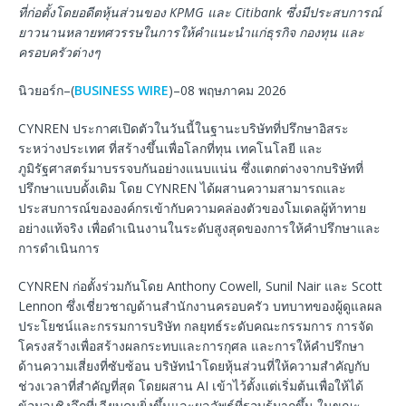
ที่ก่อตั้งโดยอดีตหุ้นส่วนของ KPMG และ Citibank ซึ่งมีประสบการณ์
ยาวนานหลายทศวรรษในการให้คำแนะนำแก่ธุรกิจ กองทุน และ
ครอบครัวต่างๆ
นิวยอร์ก–(
BUSINESS WIRE
)–08 พฤษภาคม 2026
CYNREN ประกาศเปิดตัวในวันนี้ในฐานะบริษัทที่ปรึกษาอิสระ
ระหว่างประเทศ ที่สร้างขึ้นเพื่อโลกที่ทุน เทคโนโลยี และ
ภูมิรัฐศาสตร์มาบรรจบกันอย่างแนบแน่น ซึ่งแตกต่างจากบริษัทที่
ปรึกษาแบบดั้งเดิม โดย CYNREN ได้ผสานความสามารถและ
ประสบการณ์ขององค์กรเข้ากับความคล่องตัวของโมเดลผู้ท้าทาย
อย่างแท้จริง เพื่อดำเนินงานในระดับสูงสุดของการให้คำปรึกษาและ
การดำเนินการ
CYNREN ก่อตั้งร่วมกันโดย Anthony Cowell, Sunil Nair และ Scott
Lennon ซึ่งเชี่ยวชาญด้านสำนักงานครอบครัว บทบาทของผู้ดูแลผล
ประโยชน์และกรรมการบริษัท กลยุทธ์ระดับคณะกรรมการ การจัด
โครงสร้างเพื่อสร้างผลกระทบและการกุศล และการให้คำปรึกษา
ด้านความเสี่ยงที่ซับซ้อน บริษัทนำโดยหุ้นส่วนที่ให้ความสำคัญกับ
ช่วงเวลาที่สำคัญที่สุด โดยผสาน AI เข้าไว้ตั้งแต่เริ่มต้นเพื่อให้ได้
ข้อมูลเชิงลึกที่เฉียบคมยิ่งขึ้นและผลลัพธ์ที่รอบรู้มากขึ้น ในขณะ