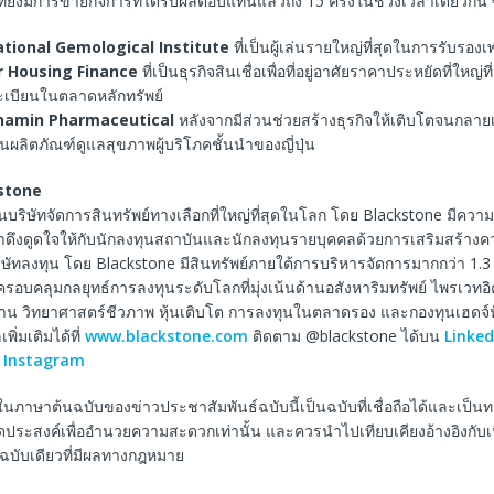
ัทยังมีการขายกิจการที่ได้รับผลตอบแทนแล้วถึง 15 ครั้งในช่วงเวลาเดียวกัน ซ
ational Gemological Institute
ที่เป็นผู้เล่นรายใหญ่ที่สุดในการรับรอง
 Housing Finance
ที่เป็นธุรกิจสินเชื่อเพื่อที่อยู่อาศัยราคาประหยัดที่ใหญ่ที
ะเบียนในตลาดหลักทรัพย์
inamin Pharmaceutical
หลังจากมีส่วนช่วยสร้างธุรกิจให้เติบโตจนกลายเ
านผลิตภัณฑ์ดูแลสุขภาพผู้บริโภคชั้นนำของญี่ปุ่น
stone
บริษัทจัดการสินทรัพย์ทางเลือกที่ใหญ่ที่สุดในโลก โดย Blackstone มีความมุ่
าดึงดูดใจให้กับนักลงทุนสถาบันและนักลงทุนรายบุคคลด้วยการเสริมสร้างค
่บริษัทลงทุน โดย Blackstone มีสินทรัพย์ภายใต้การบริหารจัดการมากกว่า 1.3
รอบคลุมกลยุทธ์การลงทุนระดับโลกที่มุ่งเน้นด้านอสังหาริมทรัพย์ ไพรเวทอิควิ
ฐาน วิทยาศาสตร์ชีวภาพ หุ้นเติบโต การลงทุนในตลาดรอง และกองทุนเฮดจ์ฟ
พิ่มเติมได้ที่
www.blackstone.com
ติดตาม @blackstone ได้บน
Linked
ะ
Instagram
ในภาษาต้นฉบับของข่าวประชาสัมพันธ์ฉบับนี้เป็นฉบับที่เชื่อถือได้และเป็
ีจุดประสงค์เพื่ออำนวยความสะดวกเท่านั้น และควรนำไปเทียบเคียงอ้างอิงกับ
็นฉบับเดียวที่มีผลทางกฎหมาย