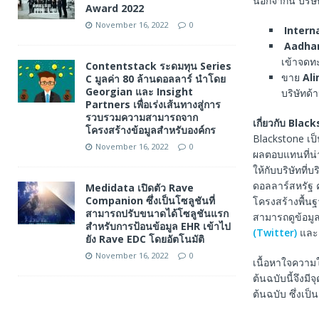
นอกจากนี้ บริษ
Award 2022
November 16, 2022
0
Intern
Aadhar
เข้าจดท
Contentstack ระดมทุน Series
ขาย
Al
C มูลค่า 80 ล้านดอลลาร์ นำโดย
Georgian และ Insight
บริษัทด้
Partners เพื่อเร่งเส้นทางสู่การ
รวบรวมความสามารถจาก
เกี่ยวกับ
Black
โครงสร้างข้อมูลสำหรับองค์กร
Blackstone เป็น
November 16, 2022
0
ผลตอบแทนที่น่
ให้กับบริษัทที
ดอลลาร์สหรัฐ ค
Medidata เปิดตัว Rave
Companion ซึ่งเป็นโซลูชันที่
โครงสร้างพื้น
สามารถปรับขนาดได้โซลูชันแรก
สามารถดูข้อมูลเ
สำหรับการป้อนข้อมูล EHR เข้าไป
(Twitter)
แล
ยัง Rave EDC โดยอัตโนมัติ
November 16, 2022
0
เนื้อหาใจความ
ต้นฉบับนี้จึงม
ต้นฉบับ ซึ่งเป