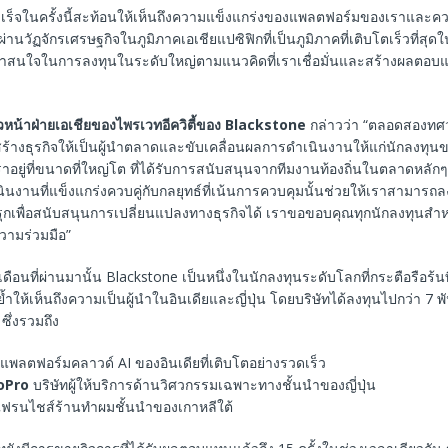
ร็จในครั้งนี้สะท้อนให้เห็นถึงความแข็งแกร่งของแพลตฟอร์มของเราและ
นวัฏจักรเศรษฐกิจในภูมิภาคเอเชียแปซิฟิกที่เป็นภูมิภาคที่เติบโตเร็วที่สุดใ
่าสนใจในการลงทุนในระดับใหญ่ตามแนวคิดที่เราเชื่อมั่นและสร้างผลตอบแทน
วหน้าฝ่ายเอเชียของไพรเวทอีควิตี้ของ
Blackstone
กล่าวว่า “ตลอดสองทศว
สร้างธุรกิจให้เป็นผู้นำตลาดและขับเคลื่อนผลการดำเนินงานให้แก่นักลงทุนข
ราอยู่ที่ขนาดที่ใหญ่โต ที่ได้รับการสนับสนุนจากทีมงานท้องถิ่นในตลาดหลัก
งานที่แข็งแกร่งควบคู่กับกลยุทธ์ที่เน้นการควบคุมนั้นช่วยให้เราสามารถลง
รุกเพื่อสนับสนุนการเปลี่ยนแปลงทางธุรกิจได้ เราขอขอบคุณทุกนักลงทุนสำ
ามร่วมมือ”
ดือนที่ผ่านมานั้น Blackstone เป็นหนึ่งในนักลงทุนระดับโลกที่กระตือรือร้นท
อกย้ำให้เห็นถึงความเป็นผู้นำในอินเดียและญี่ปุ่น โดยบริษัทได้ลงทุนไปกว่า 7
ซึ่งรวมถึง
แพลตฟอร์มคลาวด์ AI ของอินเดียที่เติบโตอย่างรวดเร็ว
oPro
บริษัทผู้ให้บริการด้านวิศวกรรมเฉพาะทางชั้นนำของญี่ปุ่น
ฟรนไชส์ร้านทำผมชั้นนำของเกาหลีใต้