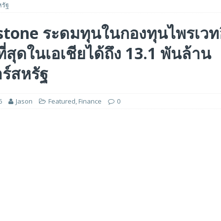
รัฐ
A GP1 ที่มีความเร็ว IOPS สูงเป็นพิเศษสำหรับการใช้งานด้านปัญญาประดิษฐ์ (AI)
tone ระดมทุนในกองทุนไพรเวทอิค
ที่สุดในเอเชียได้ถึง 13.1 พันล้าน
ฐ ด้วยมูลค่าบริษัท 2.1 พันล้านดอลลาร์สหรัฐ เพื่อขยายโครงสร้างพื้นฐานระดับ
ร์สหรัฐ
ารไตรมาสแรกปีงบประมาณ 2027 ที่ทำสถิติสูงสุด โดยมีกำไรพุ่งขึ้น 205% และ
6
Jason
Featured
,
Finance
0