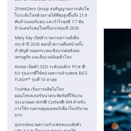
2PointZero Group ส่งสัญญาณการเติบโต
ในระดับโลกด้วยรายได้ที่พุ่งสูงขึ้นถึง 21.9
พันล้านเดอร์แฮม และกำไรสุทธิ 7.7 พัน
ล้านเดอร์แฮมในครึ่งแรกของปี 2026
Mary Kay เปิดตัวรายงานความยั่งยืน
ประจำปี 2026 ตอกย้ำความคืบหน้าครั้ง
สำคัญด้านผลกระทบเชิงบวกต่อสังคม
เศรษฐกิจ และสิ่งแวดล้อมทั่วโลก
Kioxia เปิดตัว SSD ระดับองค์กร PCIe ®
6.0 รุ่นแรกที่ใช้หน่วยความจำแฟลช BiCS
FLASH™ รุ่นที่ 10 ล่าสุด
Toshiba เริ่มการผลิตไมโคร
คอนโทรลเลอร์ขนาดกะทัดรัดที่ใช้แกน
ประมวลผล Arm® Cortex®-M4 สำหรับ
การใช้งานควบคุมมอเตอร์เดี่ยวในปริมาณ
มาก
อุปกรณ์หน่วยความจำแฟลชแบบฝังตัว
UFS 5.0 รุ่นใหม่จาก Kioxia ช่วยให้