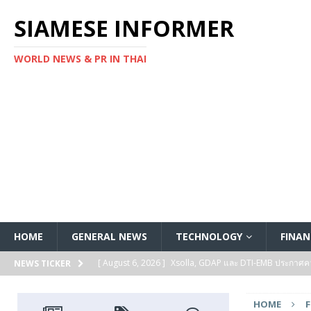
SIAMESE INFORMER
WORLD NEWS & PR IN THAI
HOME
GENERAL NEWS
TECHNOLOGY
FINAN
[ August 6, 2026 ]
Xsolla, GDAP และ DTI-EMB ประกาศความ
NEWS TICKER
FEATURED
HOME
[ August 5, 2026 ]
Kioxia จัดแสดงนวัตกรรม Flash Stora