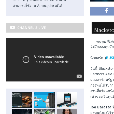
สามารถใช้งาน AI บนอุปกรณ์ได้
CHANNEL 3 LIVE
กองทุนที่ไ
ได้ในกองทุนในร
นิวยอร์ก–(
BUS
วันนี้ Blacks
Partners Asia II
ดอลลาร์สหรัฐ แ
กองทุนได้รับก
งานที่แข็งแกร
เท่าของเงินทุน
Joe Baratta
ลงทุนยังคงไว้