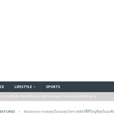
CE
LIFESTYLE
SPORTS
ร่วมมือเชิงกลยุทธ์เพื่อเร่งการเติบโตของอุตสาหกรรมเกมในฟิลิปปินส์
FEATURED
Blackstone ระดมทุนในกองทุนไพรเวทอิควิตี้ที่ใหญ่ที่สุดในเอเชียไ
ge สำหรับยุค AI ในงาน FMS 2026
FEATURED