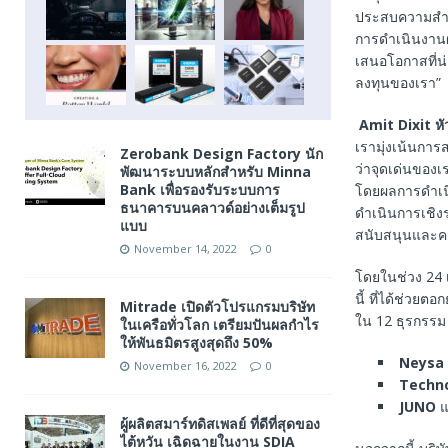
ประสบความสำเ
การดำเนินงานผ่า
เสนอโอกาสที่น
ลงทุนของเรา”
Amit Dixit
หั
เรามุ่งเน้นการ
Zerobank Design Factory นัก
ว่าจุดเด่นของเ
พัฒนาระบบหลักสำหรับ Minna
Bank เพื่อรองรับระบบการ
โดยผลการดำเนิน
ธนาคารบนคลาวด์อย่างเต็มรูป
ดำเนินการเชิง
แบบ
สนับสนุนและคว
November 14, 2022
0
โดยในช่วง 24 เ
นี้ ที่ได้ช่วยต
Mitrade เปิดตัวโปรแกรมบริษัท
ใน 12 ธุรกรรม 
ในเครือทั่วโลก เตรียมปันผลกำไร
ให้พันธมิตรสูงสุดถึง 50%
Neysa
November 16, 2022
0
Techn
JUNO
แ
ผู้ผลิตสมาร์ทดิสเพลย์ ที่ดีที่สุดของ
ไต้หวัน เฉิดฉายในงาน SDIA