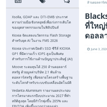
ล้านดอลลาร์สห
[ August 5, 2026 ]
Kioxia ประกาศเปิดตัว SSD ซีรีส์ KIOXI
Blacks
FEATURED
Xsolla, GDAP และ DTI-EMB ประกาศ
ความร่วมมือเชิงกลยุทธ์เพื่อเร่งการเติบโต
ที่ใหญ่
[ August 5, 2026 ]
Moove ระดมทุนได้ 250 ล้านดอลลาร์สหรั
ของอุตสาหกรรมเกมในฟิลิปปินส์
โลกสำหรับระบบขับเคลื่อนอัตโนมัติ
FEATURED
ดอลลา
Kioxia จัดแสดงนวัตกรรม Flash Storage
สำหรับยุค AI ในงาน FMS 2026
[ August 5, 2026 ]
Vedanta Aluminium รายงานผลประกอบก
Kioxia ประกาศเปิดตัว SSD ซีรีส์ KIOXIA
EBITDA เพิ่มขึ้นมากกว่าสองเท่า
FEATURED
June 3, 202
GP1 ที่มีความเร็ว IOPS สูงเป็นพิเศษ
สำหรับการใช้งานด้านปัญญาประดิษฐ์ (AI)
Moove ระดมทุนได้ 250 ล้านดอลลาร์
สหรัฐ ด้วยมูลค่าบริษัท 2.1 พันล้าน
ดอลลาร์สหรัฐ เพื่อขยายโครงสร้างพื้นฐาน
ระดับโลกสำหรับระบบขับเคลื่อนอัตโนมัติ
Vedanta Aluminium รายงานผลประกอบ
การไตรมาสแรกปีงบประมาณ 2027 ที่ทำ
สถิติสูงสุด โดยมีกำไรพุ่งขึ้น 205% และ
EBITDA เพิ่มขึ้นมากกว่าสองเท่า