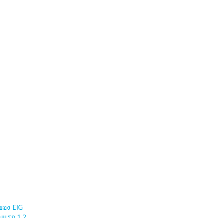
ของ EIG
บแรก 1.2