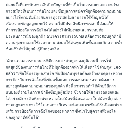
บ่อยครั้งที่สถาบันการเงินมีหลักฐานที่จำเป็นในการแยกแยะระหว่าง
การสมัครที่เป็นการฉ้อโกงและข้อมูลการสมัครที่ถูกต้องตามกฎหมาย
อย่างไรก็ตามทีมป้องกันการทุจริตมักไม่สามารถใช้ข้อมูลนี้ได้
เนื่องจากข้อมูลถูกแยกไว้ ความไม่มีประสิทธิภาพเหล่านี้ส่งผลให้
ทำการป้องกันการฉ้อโกงได้อย่างไม่เพียงพอและกระทบต่อ
ประสบการณ์ของลูกค้า ธนาคารสามารถช่วยเหลือตรวจสอบลูกค้ามี
ความยุ่งยากและใช้เวลานาน ส่งผลให้ต้นทุนเพิ่มขึ้นและเกิดความซ้ำ
ซ้อนซึ่งทำให้ลูกค้ารู้สึกหงุดหงิด
“ด้วยสภาพการธนาคารที่มีการแข่งขันสูงของภูมิภาคนี้ การใช้
กลยุทธ์ป้องกันการฉ้อโกงที่ไม่ถูกต้องอาจทำให้เสียค่าใช้จ่ายสูง”
Leo
กล่าว
“เพื่อให้บรรลุผลสำเร็จ ทีมป้องกันทุจริตต้องสร้างสมดุลระหว่าง
การป้องกันการฉ้อโกงที่เข้มแข็งและการตอบสนองความต้องการ
อย่างถูกต้องตามกฎหมายของลูกค้า สิ่งนี้สามารถทำได้ด้วยวิธีการ
แบบองค์รวมในการเข้าถึงข้อมูลผู้สมัคร ซึ่งช่วยให้สามารถแยกแยะ
ได้อย่างมีประสิทธิภาพระหว่างใบสมัครที่ฉ้อฉลและใบสมัครที่ถูกต้อง
ตามกฎหมาย การใช้โมเดลการวิเคราะห์และแมชชีนเลิร์นนิงจะช่วย
เสริมการป้องกันการฉ้อโกงของธนาคาร ซึ่งนำไปสู่ความพึงพอใจ
ของลูกค้าที่ดีขึ้นได้”