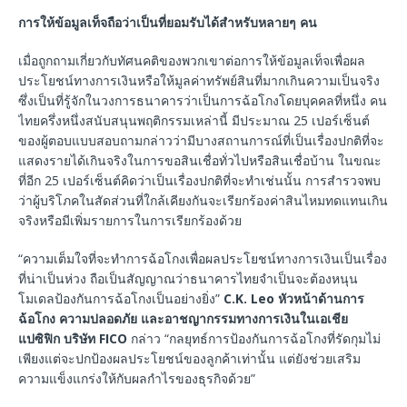
การให้ข้อมูลเท็จถือว่าเป็นที่ยอมรับได้สำหรับหลายๆ คน
เมื่อถูกถามเกี่ยวกับทัศนคติของพวกเขาต่อการให้ข้อมูลเท็จเพื่อผล
ประโยชน์ทางการเงินหรือให้มูลค่าทรัพย์สินที่มากเกินความเป็นจริง
ซึ่งเป็นที่รู้จักในวงการธนาคารว่าเป็นการฉ้อโกงโดยบุคคลที่หนึ่ง คน
ไทยครึ่งหนึ่งสนับสนุนพฤติกรรมเหล่านี้ มีประมาณ 25 เปอร์เซ็นต์
ของผู้ตอบแบบสอบถามกล่าวว่ามีบางสถานการณ์ที่เป็นเรื่องปกติที่จะ
แสดงรายได้เกินจริงในการขอสินเชื่อทั่วไปหรือสินเชื่อบ้าน ในขณะ
ที่อีก 25 เปอร์เซ็นต์คิดว่าเป็นเรื่องปกติที่จะทำเช่นนั้น การสำรวจพบ
ว่าผู้บริโภคในสัดส่วนที่ใกล้เคียงกันจะเรียกร้องค่าสินไหมทดแทนเกิน
จริงหรือมีเพิ่มรายการในการเรียกร้องด้วย
“ความเต็มใจที่จะทำการฉ้อโกงเพื่อผลประโยชน์ทางการเงินเป็นเรื่อง
ที่น่าเป็นห่วง ถือเป็นสัญญาณว่าธนาคารไทยจำเป็นจะต้องหนุน
โมเดลป้องกันการฉ้อโกงเป็นอย่างยิ่ง”
C.K. Leo
หัวหน้าด้านการ
ฉ้อโกง ความปลอดภัย และอาชญากรรมทางการเงินในเอเชีย
แปซิฟิก บริษัท
FICO
กล่าว “กลยุทธ์การป้องกันการฉ้อโกงที่รัดกุมไม่
เพียงแต่จะปกป้องผลประโยชน์ของลูกค้าเท่านั้น แต่ยังช่วยเสริม
ความแข็งแกร่งให้กับผลกำไรของธุรกิจด้วย”