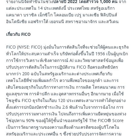
รายงานนี้จัดทำขึ้นในช่วง
ปลายปี
2022
โดยสำรวจ
1,000
คน
จาก
แต่ละประเทศใน 14 ประเทศดังนี้ ประเทศไทย สหรัฐอเมริกา
แคนาดา บราซิล เม็กซิโก โคลอมเบีย เปรู มาเลเซีย ฟิลิปปินส์
อินโดนีเซีย แอฟริกาใต้ เยอรมนี สหราชอาณาจักร และสวีเดน
เกี่ยวกับ
FICO
FICO (NYSE: FICO) มุ่งมั่นในการตัดสินใจที่จะช่วยให้ผู้คนและธุรกิจ
ทั่วโลกให้ประสบความสำเร็จ บริษัทก่อตั้งขึ้นในปี 1956 เป็นผู้บุกเบิก
การใช้การวิเคราะห์เชิงคาดการณ์ AI และวิทยาศาสตร์ข้อมูลเพื่อ
ปรับปรุงการตัดสินใจในการปฏิบัติงาน FICO ถือครองสิทธิบัตร
มากกว่า 200 ฉบับในสหรัฐอเมริกาและต่างประเทศเกี่ยวกับ
เทคโนโลยีที่ช่วยเพิ่มผลกำไร ความพึงพอใจของลูกค้า และการ
เติบโตของธุรกิจในบริการทางการเงิน การผลิต โทรคมนาคม การ
ดูแลสุขภาพ การค้าปลีก และอุตสาหกรรมอื่นๆ อีกมากมาย เมื่อใช้
โซลูชัน FICO ธุรกิจในเกือบ 120 ประเทศจะสามารถทำได้ทุกอย่าง
ตั้งแต่การปกป้องบัตรชำระเงิน 2.6 พันล้านใบจากการฉ้อโกง การ
ปรับปรุงการรวมทางการเงิน ไปจนถึงการเพิ่มความยืดหยุ่นของห่วง
โซ่อุปทาน 90% ของผู้ให้กู้ชั้นนำของสหรัฐใช้ The FICO® Score
เป็นการวัดมาตรฐานของความเสี่ยงด้านเครดิตของผู้บริโภคใน
สหรัฐอเมริกาและประเทศอื่น ๆ ซึ่งช่วยปรับปรุงการจัดการความ