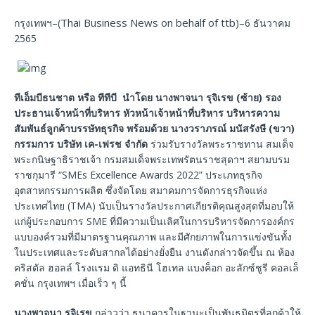
Thai Business News on behalf of ttb
กรุงเทพฯ–(
)–6 ธันวาคม
2565
ทีเอ็มบีธนชาต หรือ ทีทีบี นำโดย นางพาจนา รุจิเรข (ซ้าย) รอง
ประธานเจ้าหน้าที่บริหาร หัวหน้าเจ้าหน้าที่บริหาร บริหารความ
สัมพันธ์ลูกค้าบรรษัทธุรกิจ พร้อมด้วย นางวราภรณ์ มนัสรังษี (ขวา)
กรรมการ บริษัท เค-เฟรช จำกัด
ร่วมรับรางวัลพระราชทาน สมเด็จ
พระกนิษฐาธิราชเจ้า กรมสมเด็จพระเทพรัตนราชสุดาฯ สยามบรม
ราชกุมารี “SMEs Excellence Awards 2022” ประเภทธุรกิจ
อุตสาหกรรมการผลิต ซึ่งจัดโดย สมาคมการจัดการธุรกิจแห่ง
ประเทศไทย (TMA) นับเป็นรางวัลประกาศเกียรติคุณสูงสุดที่มอบให้
แก่ผู้ประกอบการ SME ที่มีความเป็นเลิศในการบริหารจัดการองค์กร
แบบองค์รวมที่มีมาตรฐานคุณภาพ และมีศักยภาพในการแข่งขันทั้ง
ในประเทศและระดับสากลได้อย่างยั่งยืน งานดังกล่าวจัดขึ้น ณ ห้อง
คริสตัล ฮอลล์ โรงแรม ดิ แอทธินี โฮเทล แบงค็อก อะลักซ์ชูรี คอลเล็
คชั่น กรุงเทพฯ เมื่อเร็ว ๆ นี้
นางพาจนา รุจิเรข
กล่าวว่า ธนาคารในฐานะเป็นพันธมิตรที่ลูกค้าให้