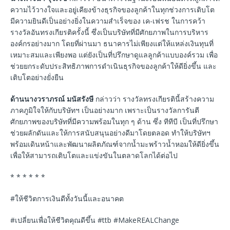
ความไว้วางใจและอยู่เคียงข้างธุรกิจของลูกค้าในทุกช่วงการเติบโต
มีความยินดีเป็นอย่างยิ่งในความสำเร็จของ เค-เฟรช ในการคว้า
รางวัลอันทรงเกียรติครั้งนี้ ซึ่งเป็นบริษัทที่มีศักยภาพในการบริหาร
องค์กรอย่างมาก โดยที่ผ่านมา ธนาคารไม่เพียงแต่ให้แหล่งเงินทุนที่
เหมาะสมและเพียงพอ แต่ยังเป็นที่ปรึกษาดูแลลูกค้าแบบองค์รวม เพื่อ
ช่วยยกระดับประสิทธิภาพการดำเนินธุรกิจของลูกค้าให้ดียิ่งขึ้น และ
เติบโตอย่างยั่งยืน
ด้านนางวราภรณ์ มนัสรังษี
กล่าวว่า รางวัลทรงเกียรตินี้สร้างความ
ภาคภูมิใจให้กับบริษัทฯ เป็นอย่างมาก เพราะเป็นรางวัลการันตี
ศักยภาพของบริษัทที่มีความพร้อมในทุก ๆ ด้าน ซึ่ง ทีทีบี เป็นที่ปรึกษา
ช่วยผลักดันและให้การสนับสนุนอย่างดีมาโดยตลอด ทำให้บริษัทฯ
พร้อมเดินหน้าและพัฒนาผลิตภัณฑ์จากน้ำมะพร้าวน้ำหอมให้ดียิ่งขึ้น
เพื่อให้สามารถเติบโตและแข่งขันในตลาดโลกได้ต่อไป
* * * * * *
#ให้ชีวิตการเงินดีทั้งวันนี้และอนาคต
#เปลี่ยนเพื่อให้ชีวิตคุณดีขึ้น #ttb #MakeREALChange