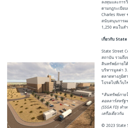
ลงทุนและการวิ
ตามกฎระเบียบแ
Charles River 
สนับสนุนการผส
1,250 คนในสำน
เกี่ยวกับ
State 
State Street C
สถาบัน รวมถึง
สินทรัพย์ภายใ
บริหารมูลค่า 3
ตลาดทางภูมิศา
โปรดไปที่เว็บไ
*
สินทรัพย์ภาย
ดอลลาร์สหรัฐฯ
(SSGA FD)
ทำหน
เครือเดียวกัน
© 2023 State S