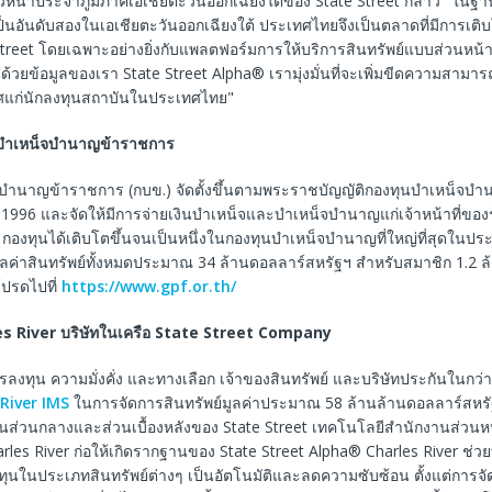
วหน้าประจำภูมิภาคเอเชียตะวันออกเฉียงใต้ของ State Street กล่าว "ในฐา
็นอันดับสองในเอเชียตะวันออกเฉียงใต้ ประเทศไทยจึงเป็นตลาดที่มีการเติบโต
treet โดยเฉพาะอย่างยิ่งกับแพลตฟอร์มการให้บริการสินทรัพย์แบบส่วนหน้าจ
่อนด้วยข้อมูลของเรา State Street Alpha® เรามุ่งมั่นที่จะเพิ่มขีดความสาม
ลิศแก่นักลงทุนสถาบันในประเทศไทย"
ุนบำเหน็จบำนาญข้าราชการ
บำนาญข้าราชการ (กบข.) จัดตั้งขึ้นตามพระราชบัญญัติกองทุนบำเหน็จบ
 1996 และจัดให้มีการจ่ายเงินบำเหน็จและบำเหน็จบำนาญแก่เจ้าหน้าที่ของรัฐ
กองทุนได้เติบโตขึ้นจนเป็นหนึ่งในกองทุนบำเหน็จบำนาญที่ใหญ่ที่สุดในป
ูลค่าสินทรัพย์ทั้งหมดประมาณ 34 ล้านดอลลาร์สหรัฐฯ สำหรับสมาชิก 1.2 
 โปรดไปที่
https://www.gpf.or.th/
s River
บริษัทในเครือ
State Street Company
ารลงทุน ความมั่งคั่ง และทางเลือก เจ้าของสินทรัพย์ และบริษัทประกันในกว
River IMS
ในการจัดการสินทรัพย์มูลค่าประมาณ 58 ล้านล้านดอลลาร์สหรัฐ
นส่วนกลางและส่วนเบื้องหลังของ State Street เทคโนโลยีสำนักงานส่วนห
les River ก่อให้เกิดรากฐานของ State Street Alpha® Charles River ช่วย
นในประเภทสินทรัพย์ต่างๆ เป็นอัตโนมัติและลดความซับซ้อน ตั้งแต่การจ