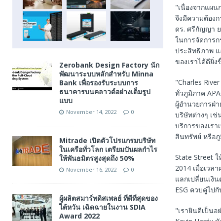
"เนื่องจากแผน
จึงมีความต้องก
ดร. ศรีกัญญา 
ในการจัดการกระ
ประสิทธิภาพ แ
ของเราได้ดียิ่งข
Zerobank Design Factory นัก
พัฒนาระบบหลักสำหรับ Minna
"Charles Rive
Bank เพื่อรองรับระบบการ
ธนาคารบนคลาวด์อย่างเต็มรูป
ทั่วภูมิภาค A
แบบ
ผู้อำนวยการฝ่
November 14, 2022
0
บริษัทต่างๆ เ
บริการของเราเพ
สินทรัพย์ หรือภ
Mitrade เปิดตัวโปรแกรมบริษัท
ในเครือทั่วโลก เตรียมปันผลกำไร
State Street 
ให้พันธมิตรสูงสุดถึง 50%
2014 เมื่อเวล
November 16, 2022
0
แลกเปลี่ยนเงิน
ESG ควบคู่ไปก
ผู้ผลิตสมาร์ทดิสเพลย์ ที่ดีที่สุดของ
ไต้หวัน เฉิดฉายในงาน SDIA
"เรายินดีเป็นอย
Award 2022