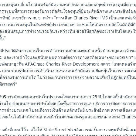
การลงทุนเปลี่ยนไป สินทรัพย์มีความหลากหลายและกลยุทธ์การลงทุนมีความ
ารระบบที่สามารถรองรับการตัดสินใจลงทุนที่มีประสิทธิภาพและประสิทธิผลมา
ยาทิพย์ เลขาธิการ กบข. กล่าว "การเลือก Charles River IMS เป็นแพลตฟ
บวนการลงทุนในสินทรัพย์ประเภทต่างๆ จะช่วยให้เกิดระบบอัตโนมัติที่ดียิ่งข
ละสนับสนุนการทำงานร่วมกันระหว่างทีม ช่วยให้ธุรกิจของเราเติบโตและใ
ึ้น"
r มีประวัติอันยาวนานในการทำงานร่วมกับกองทุนบำเหน็จบำนาญและเจ้าของท
PAC และเราเข้าใจและสนับสนุนความต้องการทางธุรกิจเฉพาะของพวกเขา" D
ายพัฒนาธุรกิจ APAC ของ Charles River Development กล่าว "แพลตฟอร์ม
ช่น กบข.รวมรูปแบบการดำเนินงานของตนเข้ากับความยืดหยุ่นในการรวมเท
ื่อรองรับการเติบโต ไม่ว่าจะผ่านทางการกระจายความเสี่ยงไปสู่กลยุทธ์ให
ูมิศาสตร์"
ให้บริการนักลงทุนสถาบันในประเทศไทยมานานกว่า 25 ปี โดยก่อตั้งสำนักง
าผ่านไป ข้อเสนอของบริษัทได้เติบโตขึ้นจากการดูแล บริการการจัดการการ
ตราต่างประเทศ ไปจนถึงการเงินด้านหลักทรัพย์ ประสิทธิภาพ ความเสี่ยง แ
ับเทคโนโลยีสำนักงานส่วนหน้าในตลาดภาครัฐและเอกชนผ่านทาง Charles
่างยิ่งที่กบข.ไว้วางใจให้ State Street ช่วยจัดการพอร์ตการลงทุนที่ซับซ้อนมา