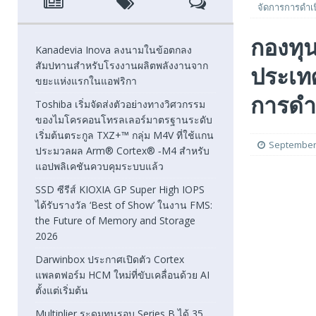
จัดการการดำเ
[ August 7, 2026 ]
SSD ซีรีส์ KIOXIA GP Super High IOPS
กองทุ
2026
FEATURED
Kanadevia Inova ลงนามในข้อตกลง
สัมปทานสำหรับโรงงานผลิตพลังงานจาก
ประเทศ
[ August 6, 2026 ]
Darwinbox ประกาศเปิดตัว Cortex แพลตฟ
ขยะแห่งแรกในแอฟริกา
[ August 6, 2026 ]
Multiplier ระดมทุนรอบ Series B ได้ 3
การดำ
Toshiba เริ่มจัดส่งตัวอย่างทางวิศวกรรม
ของไมโครคอนโทรลเลอร์มาตรฐานระดับ
FEATURED
เริ่มต้นตระกูล TXZ+™ กลุ่ม M4V ที่ใช้แกน
September 
ประมวลผล Arm® Cortex® ‑M4 สำหรับ
แอปพลิเคชันควบคุมระบบแล้ว
SSD ซีรีส์ KIOXIA GP Super High IOPS
ได้รับรางวัล ‘Best of Show’ ในงาน FMS:
the Future of Memory and Storage
2026
Darwinbox ประกาศเปิดตัว Cortex
แพลตฟอร์ม HCM ใหม่ที่ขับเคลื่อนด้วย AI
ตั้งแต่เริ่มต้น
Multiplier ระดมทุนรอบ Series B ได้ 35