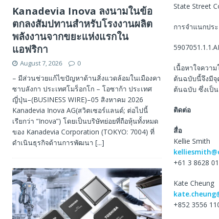
State Street 
Kanadevia Inova ลงนามในข้อ
ตกลงสัมปทานสำหรับโรงงานผลิต
การจำแนกประเภ
พลังงานจากขยะแห่งแรกใน
แอฟริกา
5907051.1.1.A
August 7, 2026
0
เนื้อหาใจความ
– มีส่วนช่วยแก้ไขปัญหาด้านสิ่งแวดล้อมในเมืองคา
ต้นฉบับนี้จึงม
ซาบลังกา ประเทศโมร็อกโก – โอซาก้า ประเทศ
ต้นฉบับ ซึ่งเป
ญี่ปุ่น–(BUSINESS WIRE)–05 สิงหาคม 2026
ติดต่อ
Kanadevia Inova AG(สวิตเซอร์แลนด์; ต่อไปนี้
เรียกว่า “Inova”) โดยเป็นบริษัทย่อยที่ถือหุ้นทั้งหมด
สื่อ
ของ Kanadevia Corporation (TOKYO: 7004) ที่
Kellie Smith
ดำเนินธุรกิจด้านการพัฒนา
[...]
kelliesmith@
+61 3 8628 01
Kate Cheung
kate.cheung
+852 3556 11