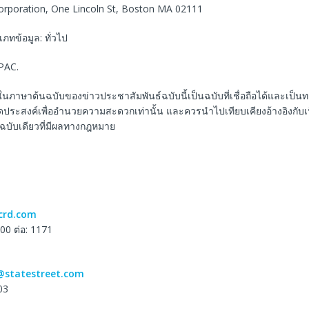
Corporation, One Lincoln St, Boston MA 02111
ทข้อมูล: ทั่วไป
PAC.
ในภาษาต้นฉบับของข่าวประชาสัมพันธ์ฉบับนี้เป็นฉบับที่เชื่อถือได้และเป็
ีจุดประสงค์เพื่ออำนวยความสะดวกเท่านั้น และควรนำไปเทียบเคียงอ้างอิงกับ
็นฉบับเดียวที่มีผลทางกฎหมาย
crd.com
00 ต่อ: 1171
@statestreet.com
03