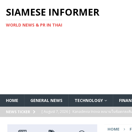
SIAMESE INFORMER
WORLD NEWS & PR IN THAI
HOME
GENERAL NEWS
TECHNOLOGY
FINAN
[ August 7, 2026 ]
Kanadevia Inova ลงนามในข้อตกลงส
NEWS TICKER
[ August 7, 2026 ]
Toshiba เริ่มจัดส่งตัวอย่างทางวิศวก
HOME
แกนประมวลผล Arm® Cortex® ‑M4 สำหรับแอปพลิเคชันค