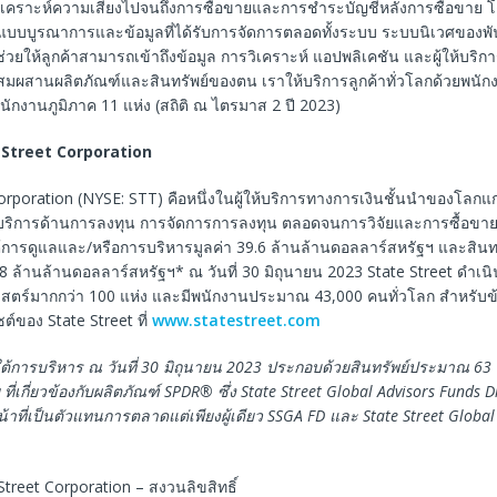
เคราะห์ความเสี่ยงไปจนถึงการซื้อขายและการชำระบัญชีหลังการซื้อขาย โด
บบบูรณาการและข้อมูลที่ได้รับการจัดการตลอดทั้งระบบ ระบบนิเวศของพ
ช่วยให้ลูกค้าสามารถเข้าถึงข้อมูล การวิเคราะห์ แอปพลิเคชัน และผู้ให้บริก
มผสานผลิตภัณฑ์และสินทรัพย์ของตน เราให้บริการลูกค้าทั่วโลกด้วยพนัก
ักงานภูมิภาค 11 แห่ง (สถิติ ณ ไตรมาส 2 ปี 2023)
Street Corporation
orporation (NYSE: STT) คือหนึ่งในผู้ให้บริการทางการเงินชั้นนำของโลกแก
บริการด้านการลงทุน การจัดการการลงทุน ตลอดจนการวิจัยและการซื้อขาย
ต้การดูแลและ/หรือการบริหารมูลค่า 39.6 ล้านล้านดอลลาร์สหรัฐฯ และสินท
.8 ล้านล้านดอลลาร์สหรัฐฯ* ณ วันที่ 30 มิถุนายน 2023 State Street ดำเน
สตร์มากกว่า 100 แห่ง และมีพนักงานประมาณ 43,000 คนทั่วโลก สำหรับข้อม
ซต์ของ State Street ที่
www.statestreet.com
ใต้การบริหาร
ณ
วันที่
30
มิถุนายน
2023
ประกอบด้วยสินทรัพย์ประมาณ
63
ที่เกี่ยวข้องกับผลิตภัณฑ์
SPDR®
ซึ่ง
State Street Global Advisors Funds Di
้าที่เป็นตัวแทนการตลาดแต่เพียงผู้เดียว
SSGA FD
และ
State Street Global
treet Corporation – สงวนลิขสิทธิ์