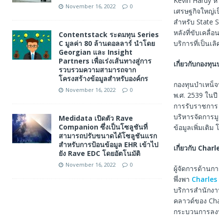
Kevin Hardy หั
November 16, 2022
0
เศรษฐกิจใหญ่เป
สำหรับ State S
หลังที่ขับเคลื
Contentstack ระดมทุน Series
C มูลค่า 80 ล้านดอลลาร์ นำโดย
บริการที่เป็นเ
Georgian และ Insight
Partners เพื่อเร่งเส้นทางสู่การ
เกี่ยวกับกองท
รวบรวมความสามารถจาก
โครงสร้างข้อมูลสำหรับองค์กร
กองทุนบำเหน็จ
November 16, 2022
0
พ.ศ. 2539 ในปี
การรับราชการ 
บริหารจัดการม
Medidata เปิดตัว Rave
Companion ซึ่งเป็นโซลูชันที่
ข้อมูลเพิ่มเติม
สามารถปรับขนาดได้โซลูชันแรก
สำหรับการป้อนข้อมูล EHR เข้าไป
เกี่ยวกับ
Charle
ยัง Rave EDC โดยอัตโนมัติ
November 16, 2022
0
ผู้จัดการด้านก
พึ่งพา
Charles 
บริการสำนักงา
คลาวด์ของ Char
กระบวนการลงทุ