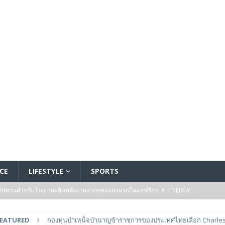
CE
LIFESTYLE
SPORTS
ัมปทานสำหรับโรงงานผลิตพลังงานจากขยะแห่งแรกในแอฟริกา
ENERGY
รรมของไมโครคอนโทรลเลอร์มาตรฐานระดับเริ่มต้นตระกูล TXZ+™ กลุ่ม M4V ที่ใช้
FEATURED
กองทุนบำเหน็จบำนาญข้าราชการของประเทศไทยเลือก Charles R
วบคุมระบบแล้ว
FEATURED