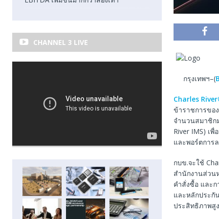
CHANNEL 3 LIVE
กรุงเทพฯ–(
Charles Rive
ข้าราชการของป
จำนวนสมาชิกมา
River IMS) เพ
และพอร์ตการล
กบข.จะใช้ Cha
สำนักงานส่วนห
คำสั่งซื้อ แล
และหลักประกันท
ประสิทธิภาพสูง