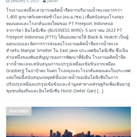
January 5, 2023
Jason
โรงงานแห่งนี้จะสามารถผลิตน้ำจืดจากปริมาณน้ำทะเลมากกว่า
1,400 ลูกบาศก์เมตรต่อชั่วโมง (ลบ.ม./ชม.) เพื่อสนับสนุนโรงถลุง
ทองแดงและโรงกลั่นแห่งใหม่ของ PT Freeport Indonesia
จาการ์ตา อินโดนีเซีย–(BUSINESS WIRE)–5 มกราคม 2023 PT
Freeport Indonesia (PTFI) ได้มอบหมายให้ Black & Veatch เป็นผู้
ออกแบบและจัดการการส่งมอบโรงงานผลิตน้ำจืดจากน้ำทะเล
สำหรับ Manyar Smelter ใน East Java ประเทศอินโดนีเซีย ซึ่งเป็น
ส่วนหนึ่งของพันธสัญญาของการพัฒนาที่ยั่งยืน โรงงานผลิตน้ำจืด
จากน้ำทะเลจะสนับสนุนการแปรรูปเหมืองเข้มข้นจากเหมือง
Grasberg ในปาปัวตะวันตก โรงถลุงและโรงกลั่นทองแดงในประเทศ
แห่งใหม่นี้สนับสนุนกลยุทธ์ขั้นปลายน้ำของอินโดนีเซียในการ
ปรับปรุงเหมืองแปรรูปเข้มข้นและนำมูลค่าทางเศรษฐกิจเพิ่มเติมมาสู่
ชุมชนท้องถิ่นและอินโดนีเซีย Horst-Dieter Garz
[…]
FEATURED