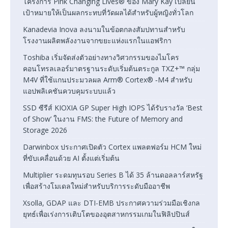
โครงการ Pink Changing Lives® ของ Mary Kay เปลี่ยน
เป้าหมายให้เป็นผลกระทบที่วัดผลได้สำหรับผู้หญิงทั่วโลก
Kanadevia Inova ลงนามในข้อตกลงสัมปทานสำหรับ
โรงงานผลิตพลังงานจากขยะแห่งแรกในแอฟริกา
Toshiba เริ่มจัดส่งตัวอย่างทางวิศวกรรมของไมโคร
คอนโทรลเลอร์มาตรฐานระดับเริ่มต้นตระกูล TXZ+™ กลุ่ม
M4V ที่ใช้แกนประมวลผล Arm® Cortex® ‑M4 สำหรับ
แอปพลิเคชันควบคุมระบบแล้ว
SSD ซีรีส์ KIOXIA GP Super High IOPS ได้รับรางวัล ‘Best
of Show’ ในงาน FMS: the Future of Memory and
Storage 2026
Darwinbox ประกาศเปิดตัว Cortex แพลตฟอร์ม HCM ใหม่
ที่ขับเคลื่อนด้วย AI ตั้งแต่เริ่มต้น
Multiplier ระดมทุนรอบ Series B ได้ 35 ล้านดอลลาร์สหรัฐ
เพื่อสร้างโมเดลใหม่สำหรับบริการระดับมืออาชีพ
Xsolla, GDAP และ DTI-EMB ประกาศความร่วมมือเชิงกล
ยุทธ์เพื่อเร่งการเติบโตของอุตสาหกรรมเกมในฟิลิปปินส์