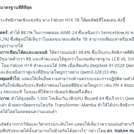
มาตรฐานที่ดีที่สุด
ิทธิภาพเชิงแข่งขัน ทาง Falcon H1R 7B ให้ผลลัพธ์ที่โดดเด่น ดังนี้
สตร์
:
ทำได้ 88.1% ในการทดสอบ AIME-24 ซึ่งเหนือกว่า ServiceNow AI 
86.2%)
ซึ่งพิสูจน์ให้เห็นว่าโมเดลขนาดกะทัดรัด 7B สามารถเทียบเท่าหรือเหนื
่กว่ามากได้
นการเขียนโค้ดและเอเจนต์
:
ให้ความแม่นยำ 68.6% ซึ่งเป็นประสิทธิภาพที่ดีที
่มีขนาดต่ำกว่า 8B และทำคะแนนได้สูงกว่าในเกณฑ์มาตรฐาน LCB v6, Sc
 โดย Falcon H1R ทำคะแนนได้ 34% เมื่อเทียบกับ
DeepSeek R1-0528 Qwen
ละยังเหนือกว่าคู่แข่งที่มีขนาดใหญ่กว่าอย่าง
Qwen3-32B
(33.4%)
หตุผลทั่วไป
:
แสดงให้เห็นถึงความสามารถด้านตรรกะและการปฏิบัติตามคำสั่ง
าหรือใกล้เคียงกับประสิทธิภาพของโมเดลที่มีขนาดใหญ่กว่า เช่น
Phi 4 Reas
 Microsoft ในขณะที่ใช้พารามิเตอร์เพียงครึ่งเดียว
ธิภาพ
:
ทำได้สูงสุดถึง 1,500 โทเค็น/วินาที/GPU ที่แบทช์ 64 ซึ่งเร็วกว่า Q
งเท่า ด้วยสถาปัตยกรรมไฮบริด Transformer–Mamba ทำให้ได้ประสิทธิภาพที
ดได้โดยไม่ลดทอนความแม่นยำ
ผลลัพธ์จากการวิจัยและวิศวกรรมระดับโลก แสดงให้เห็นว่าความแม่นยำทาง
ี่ปรับขนาดได้นั้นสามารถไปด้วยกันได้อย่างไร” กล่าวโดย
ดร
. Hakim H