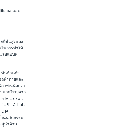
Alibaba และ
ยีขั้นสูงแห่ง
ขั้นในการทำให้
นรูปแบบที่
 พันล้านตัว
รถท้าทายและ
ิภาพเหนือกว่า
สขนาดใหญ่จาก
าก Microsoft
s 14B), Alibaba
IDIA
ด้านนวัตกรรม
นผู้นำด้าน