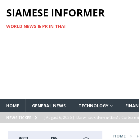
SIAMESE INFORMER
WORLD NEWS & PR IN THAI
HOME
GENERAL NEWS
TECHNOLOGY
FINAN
[ August 6, 2026 ]
Darwinbox ประกาศเปิดตัว Cortex แพลตฟ
NEWS TICKER
[ August 6, 2026 ]
Multiplier ระดมทุนรอบ Series B ได้ 3
HOME
FEATURED