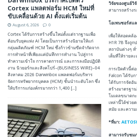
Darwinbox ประกาศเปิดตัว
วิจัยของศูนย์ว
Cortex แพลตฟอร์ม HCM ใหม่ที่
สามารถสร้างระบ
ขับเคลื่อนด้วย AI ตั้งแต่เริ่มต้น
โอเพนซอร์สแล
August 6, 2026
0
Cortex ได้รับการสร้างขึ้นใหม่ตั้งแต่รากฐานเพื่อ
เพื่อให้สอดคล
ต้อนรับยุคแห่ง AI โดยเป็นการสร้างนิยามให้แก่
H1R 7B จึงถูก
กลุ่มผลิตภัณฑ์ HCM ใหม่ ซึ่งก้าวข้ามขีดจำกัดจาก
สถาบันต่างๆ ท
การทำหน้าที่เพียงแค่บันทึกการทำงาน ไปสู่การ
เต็มที่ให้ราย
ทำความเข้าใจ การคาดการณ์ และการลงมือปฏิบัติ
งาน นิวยอร์กและสิงคโปร์–(BUSINESS WIRE)–04
การเปิดตัวนี้ต
สิงหาคม 2026 Darwinbox แพลตฟอร์มบริหาร
Falcon ได้รับกา
จัดการทรัพยากรบุคคล (HCM) ชั้นนำระดับโลก ซึ่ง
ได้รับการจัดอ
ให้บริการแก่องค์กรมากกว่า 1,400
[...]
สร้างมาตรฐานใ
โมเดลขนาดกะทั
เหล่านี้ได้ช่วย
สมัย และความส
*
ที่มา
:
AETOS
สามารถรับชมภาพ