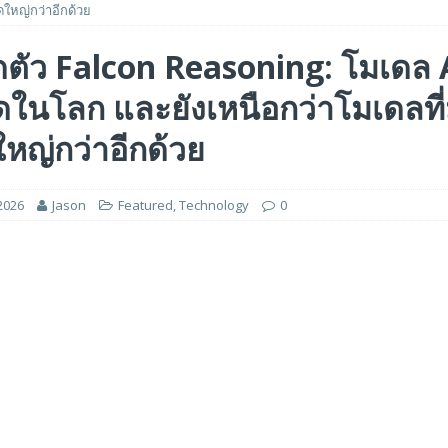
ดใหญ่กว่าอีกด้วย
ร่วมมือเชิงกลยุทธ์เพื่อเร่งการเติบโตของอุตสาหกรรมเกมในฟิลิปปินส์
ิดตัว Falcon Reasoning: โมเดล 
่สุดในโลก และยังเหนือกว่าโมเดลที่
ge สำหรับยุค AI ในงาน FMS 2026
FEATURED
A GP1 ที่มีความเร็ว IOPS สูงเป็นพิเศษสำหรับการใช้งานด้านปัญญาประดิษฐ์ (AI)
หญ่กว่าอีกด้วย
2026
Jason
Featured
,
Technology
0