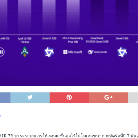
1R 7B บรรจุระบบการให้เหตุผลขั้นสูงไว้ในโมเดลขนาดกะทัดรัดที่มี 7 พัน