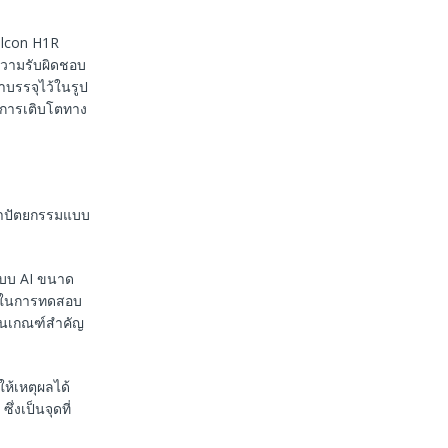
lcon H1R
ความรับผิดชอบ
าบรรจุไว้ในรูป
ุนการเติบโตทาง
ถาปัตยกรรมแบบ
ะบบ AI ขนาด
บบในการทดสอบ
ป็นเกณฑ์สำคัญ
ห้เหตุผลได้
 ซึ่งเป็นจุดที่