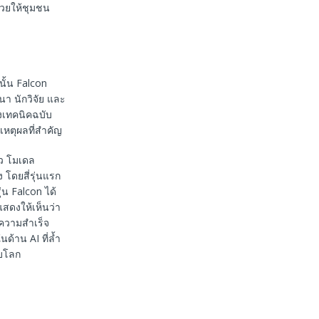
ช่วยให้ชุมชน
ั้น Falcon
า นักวิจัย และ
งเทคนิคฉบับ
หตุผลที่สำคัญ
ัว โมเดล
 โดยสี่รุ่นแรก
น Falcon ได้
ดงให้เห็นว่า
ความสำเร็จ
ด้าน AI ที่ล้ำ
ับโลก