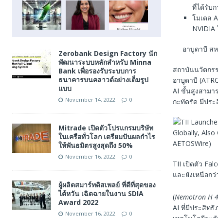
ที่ได้ร
โมเดล AI
NVIDIA
อาบูดาบี สห
Zerobank Design Factory นัก
พัฒนาระบบหลักสำหรับ Minna
สถาบันนวัตกรรม
Bank เพื่อรองรับระบบการ
ธนาคารบนคลาวด์อย่างเต็มรูป
อาบูดาบี (ATR
แบบ
AI ขั้นสูงสามา
November 14, 2022
0
กะทัดรัด มีประ
Mitrade เปิดตัวโปรแกรมบริษัท
ในเครือทั่วโลก เตรียมปันผลกำไร
ให้พันธมิตรสูงสุดถึง 50%
November 16, 2022
0
TII เปิดตัว Fal
และยังเหนือกว
ผู้ผลิตสมาร์ทดิสเพลย์ ที่ดีที่สุดของ
ไต้หวัน เฉิดฉายในงาน SDIA
(
Nemotron H 4
Award 2022
AI ที่มีประสิทธ
November 16, 2022
0