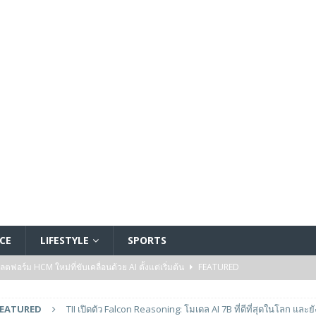
CE
LIFESTYLE
SPORTS
อร์ม HCM ใหม่ที่ขับเคลื่อนด้วย AI ตั้งแต่เริ่มต้น
FEATURED
5 ล้านดอลลาร์สหรัฐ เพื่อสร้างโมเดลใหม่สำหรับบริการระดับมืออาชีพ
FEATURED
TII เปิดตัว Falcon Reasoning: โมเดล AI 7B ที่ดีที่สุดในโลก และย