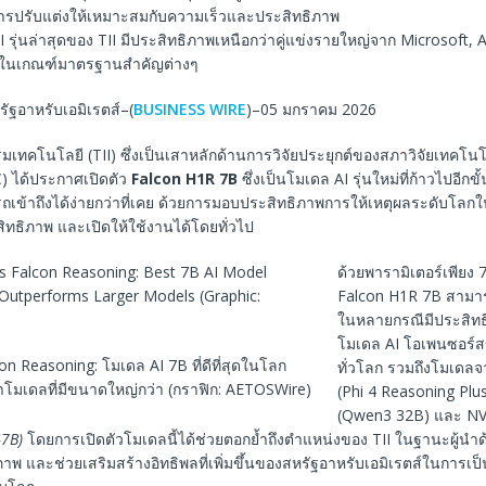
ับการปรับแต่งให้เหมาะสมกับความเร็วและประสิทธิภาพ
 รุ่นล่าสุดของ TII มีประสิทธิภาพเหนือกว่าคู่แข่งรายใหญ่จาก Microsoft, 
 ในเกณฑ์มาตรฐานสำคัญต่างๆ
รัฐอาหรับเอมิเรตส์–(
BUSINESS WIRE
)–05 มกราคม 2026
เทคโนโลยี (TII) ซึ่งเป็นเสาหลักด้านการวิจัยประยุกต์ของสภาวิจัยเทคโนโล
C) ได้ประกาศเปิดตัว
Falcon H1R 7B
ซึ่งเป็นโมเดล AI รุ่นใหม่ที่ก้าวไปอีก
รถเข้าถึงได้ง่ายกว่าที่เคย ด้วยการมอบประสิทธิภาพการให้เหตุผลระดับโลกใ
สิทธิภาพ และเปิดให้ใช้งานได้โดยทั่วไป
ด้วยพารามิเตอร์เพียง 7
Falcon H1R 7B สามา
ในหลายกรณีมีประสิทธ
โมเดล AI โอเพนซอร์
con Reasoning: โมเดล AI 7B ที่ดีที่สุดในโลก
ทั่วโลก รวมถึงโมเดลจ
่าโมเดลที่มีขนาดใหญ่กว่า (กราฟิก: AETOSWire)
(Phi 4 Reasoning Plu
(Qwen3 32B) และ NV
7B)
โดยการเปิดตัวโมเดลนี้ได้ช่วยตอกย้ำถึงตำแหน่งของ TII ในฐานะผู้นำ
ิภาพ และช่วยเสริมสร้างอิทธิพลที่เพิ่มขึ้นของสหรัฐอาหรับเอมิเรตส์ในการเป็