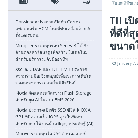
โมเดลที่มีขนา
[ August 6, 2026 ]
Xsolla, GDAP และ DTI-EMB ประกาศความ
TII เป
FEATURED
Darwinbox ประกาศเปิดตัว Cortex
แพลตฟอร์ม HCM ใหม่ที่ขับเคลื่อนด้วย AI
ที่ดีที
[ August 5, 2026 ]
Kioxia จัดแสดงนวัตกรรม Flash Stora
ตั้งแต่เริ่มต้น
[ August 5, 2026 ]
Kioxia ประกาศเปิดตัว SSD ซีรีส์ KIOXI
ขนาดใ
Multiplier ระดมทุนรอบ Series B ได้ 35
ล้านดอลลาร์สหรัฐ เพื่อสร้างโมเดลใหม่
FEATURED
สำหรับบริการระดับมืออาชีพ
January 7, 
Xsolla, GDAP และ DTI-EMB ประกาศ
ความร่วมมือเชิงกลยุทธ์เพื่อเร่งการเติบโต
ของอุตสาหกรรมเกมในฟิลิปปินส์
Kioxia จัดแสดงนวัตกรรม Flash Storage
สำหรับยุค AI ในงาน FMS 2026
Kioxia ประกาศเปิดตัว SSD ซีรีส์ KIOXIA
GP1 ที่มีความเร็ว IOPS สูงเป็นพิเศษ
สำหรับการใช้งานด้านปัญญาประดิษฐ์ (AI)
Moove ระดมทุนได้ 250 ล้านดอลลาร์