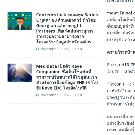
เทคโนโลยีระด
ฯพณฯ
Faisal 
Contentstack ระดมทุน Series
สะท้อนให้เห็นถ
C มูลค่า 80 ล้านดอลลาร์ นำโดย
Georgian และ Insight
ซึ่งมอบมูลค่า
Partners เพื่อเร่งเส้นทางสู่การ
แบบที่กะทัดรัด
รวบรวมความสามารถจาก
เศรษฐกิจ ความ
โครงสร้างข้อมูลสำหรับองค์กร
November 16, 2022
0
ความก้าวหน้าค
Falcon H1R 7B
Medidata เปิดตัว Rave
ไฮบริด Transf
Companion ซึ่งเป็นโซลูชันที่
สามารถปรับขนาดได้โซลูชันแรก
สำหรับการป้อนข้อมูล EHR เข้าไป
“Falcon H1R 
ยัง Rave EDC โดยอัตโนมัติ
กะทัดรัด” กล่
November 16, 2022
0
มาตรฐานระดับส
สำหรับการใช้ง
แนวทางนี้ช่วยป
อย่างมีประสิทธ
เหมาะสมที่สุด