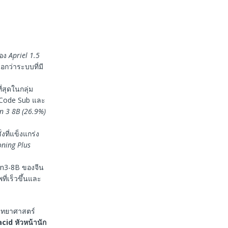
ของ
Apriel 1.5
อกว่าระบบที่มี
่สุดในกลุ่ม
iCode Sub และ
 3 8B (26.9%)
ที่แข็งแกร่ง
oning Plus
wen3-8B ของจีน
่เร็วขึ้นและ
วิทยาศาสตร์
acid
หัวหน้านัก