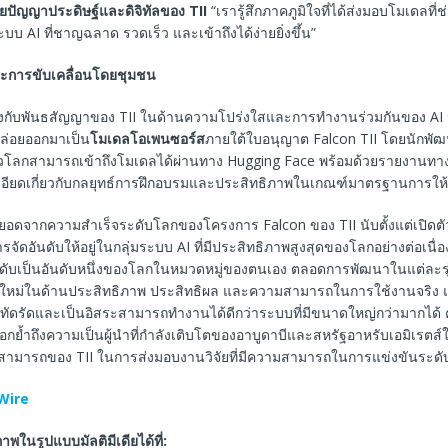
ิจัยปัญญาประดิษฐ์และดิจิทัลของ
TII
“เรารู้สึกภาคภูมิใจที่ได้ส่งมอบโมเดลที่
บ AI ที่ชาญฉลาด รวดเร็ว และเข้าถึงได้ง่ายยิ่งขึ้น”
ะการขับเคลื่อนโดยชุมชน
้องกับพันธสัญญาของ TII ในด้านความโปร่งใสและการทำงานร่วมกันของ AI น
ปล่อยออกมาเป็น
โมเดลโอเพนซอร์ส
ภายใต้ใบอนุญาต Falcon TII โดยนักพัฒน
ั่วโลกสามารถเข้าถึงโมเดลได้ผ่านทาง Hugging Face พร้อมด้วยรายงานทา
ละเอียดเกี่ยวกับกลยุทธ์การฝึกอบรมและประสิทธิภาพในเกณฑ์มาตรฐานการให้เ
่อยอดจากความสำเร็จระดับโลกของโครงการ Falcon ของ TII นับตั้งแต่เปิดต
รจัดอันดับให้อยู่ในกลุ่มระบบ AI ที่มีประสิทธิภาพสูงสุดของโลกอย่างต่อเนื่อง
ันดับเป็นอันดับหนึ่งของโลกในหมวดหมู่ของตนเอง ตลอดการพัฒนาในแต่ละรุ่
หม่ในด้านประสิทธิภาพ ประสิทธิผล และความสามารถในการใช้งานจริง แส
ดรัดและเป็นอิสระสามารถทำงานได้ดีกว่าระบบที่มีขนาดใหญ่กว่ามากได้ 
ตอกย้ำถึงความเป็นผู้นำที่กำลังเติบโตของอาบูดาบีและสหรัฐอาหรับเอมิเรตส์ใน
ามารถของ TII ในการส่งมอบงานวิจัยที่มีความสามารถในการแข่งขันระด
Wire
ในรูปแบบมัลติมีเดียได้ที่
: