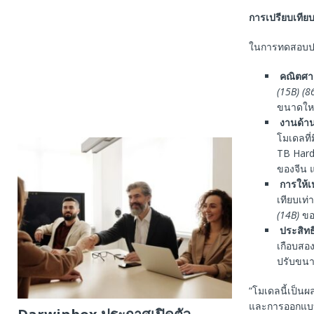
การเปรียบเทียบ
ในการทดสอบประส
คณิตศา
(15B) (
ขนาดใหญ
งานด้า
โมเดลที
TB Hard
ของจีน แ
การให้เ
เทียบเท่
(14B)
ของ
ประสิท
เกือบสอ
ปรับขนา
“โมเดลนี้เป็น
และการออกแบบท