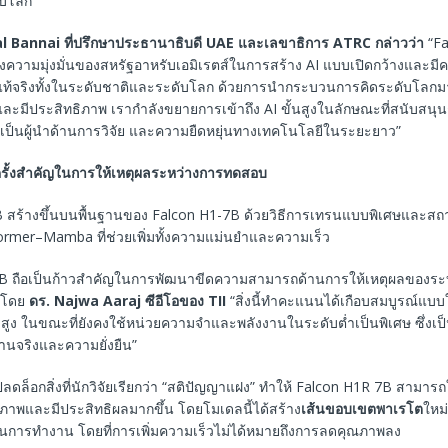
ับโลก
al Bannai
ที่ปรึกษาประธานาธิบดี
UAE
และเลขาธิการ
ATRC
กล่าวว่า
“Fa
ึงความมุ่งมั่นของสหรัฐอาหรับเอมิเรตส์ในการสร้าง AI แบบเปิดกว้างและมี
ที่แท้จริงทั้งในระดับชาติและระดับโลก ด้วยการนำกระบวนการคิดระดับโลกม
และมีประสิทธิภาพ เรากำลังขยายการเข้าถึง AI ขั้นสูงในลักษณะที่สนับสน
เป็นผู้นำด้านการวิจัย และความยืดหยุ่นทางเทคโนโลยีในระยะยาว”
รั้งสำคัญในการให้เหตุผลระหว่างการทดสอบ
 สร้างขึ้นบนพื้นฐานของ Falcon H1-7B ด้วยวิธีการเทรนแบบพิเศษและส
ormer–Mamba ที่ช่วยเพิ่มทั้งความแม่นยำและความเร็ว
7B ถือเป็นก้าวสำคัญในการพัฒนาขีดความสามารถด้านการให้เหตุผลของร
าวโดย
ดร
. Najwa Aaraj
ซีอีโอของ
TII
“สิ่งนี้ทำคะแนนได้เกือบสมบูรณ์แ
ูง ในขณะที่ยังคงใช้หน่วยความจำและพลังงานในระดับต่ำเป็นพิเศษ ซึ่งเ
านจริงและความยั่งยืน”
ลดล็อกสิ่งที่นักวิจัยเรียกว่า “สติปัญญาแฝง” ทำให้ Falcon H1R 7B สามารถใ
ิภาพและมีประสิทธิผลมากขึ้น โดยโมเดลนี้ได้สร้าง
เส้นขอบเขตพาเรโต
ใหม่
ในการทำงาน โดยที่การเพิ่มความเร็วไม่ได้หมายถึงการลดคุณภาพลง