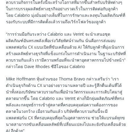
ควบรวมกิจการในครั้งนี้จะสร้างโอกาสที่มากขึ้นสำหรับบริษัทต่างๆ
ในการบรรลุผลลัพธ์ทางธุรกิจอย่างรวดเร็วในการติดต่อกับลูกค้า
โดย Calabrio มุ่งมั่นอย่างเต็มที่ในการรักษาและลงทุนในผลิตภัณฑ์ที่
รองรับระบบที่มีการติดตั้งแล้วรวมถึงเวิร์กโฟลว์ของลูกค้า
“การร่วมมือกันระหว่าง Calabrio และ Verint จะนำเสนอชุด
ผลิตภัณฑ์อันทรงพลังเพื่อเร่งวิสัยทัศน์ร่วมกัน นั่นคือการส่งมอบ
แพลตฟอร์ม CX แบบเปิดที่ขับเคลื่อนด้วย AI ให้กับลูกค้าที่มุ่งเน้นการ
สร้างผลลัพธ์ทางธุรกิจที่แข็งแกร่งในการดำเนินงาน ในฐานะบริษัทที่
ควบรวมกันแล้ว เรามีความพร้อมที่จะนำพาอุตสาหกรรมไปข้างหน้า”
กล่าวโดย Dave Rhodes ซีอีโอของ Calabrio
Mike Hoffmann หุ้นส่วนของ Thoma Bravo กล่าวเสริมว่า “เรา
ดำเนินธุรกิจด้าน CX มาอย่างยาวนานหลายปี และรู้สึกตื่นเต้นที่ได้
นำทั้งสองบริษัทมาควบรวมกันเพื่อนำนวัตกรรมและการเติบโตมาสู่
ตลาดมากขึ้น โดย Calabrio และ Verint ต่างก็มีกลุ่มผลิตภัณฑ์ที่ทรง
พลังและกลยุทธ์การเข้าสู่ตลาดที่ครอบคลุมต่อความต้องการของ
ตลาดในวงกว้าง เมื่อรวมกันแล้ว บริษัทที่ควบรวมกันนี้จะมี
แพลตฟอร์ม CX ที่ครอบคลุมที่สุดในอุตสาหกรรม ช่วยให้แบรนด์ทุกข
นาดสามารถขับเคลื่อนผลลัพธ์ที่เปลี่ยนแปลงไปและยังขับเคลื่อนด้วย
AI อีกด้วย”