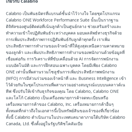
เกี่ยวกับ
Calabrio
Calabrio เป็นพันธมิตรที่แบรนด์ชั้นนำไว้วางใจ โดยชุดโปรแกรม
Calabrio ONE Workforce Performance Suite นั้นเป็นรากฐาน
ดิจิทัลของศูนย์ติดต่อที่เน้นลูกค้าเป็นศูนย์กลาง ช่วยเสริมสร้างและ
ทำความเข้าใจปฏิสัมพันธ์ระหว่างบุคคล มอบผลลัพธ์ทางธุรกิจด้วย
การเพิ่มประสิทธิภาพการปฏิสัมพันธ์กับลูกค้าทุกครั้ง เราเพิ่ม
ประสิทธิภาพการทำงานของเจ้าหน้าที่ให้สูงสุดเหนือความคาดหมาย
ของลูกค้า และเพิ่มประสิทธิภาพการทำงานของพนักงานด้วยข้อมูลที่
เชื่อมต่อกัน การวิเคราะห์ที่ขับเคลื่อนด้วย AI การจัดการพนักงาน
แบบอัตโนมัติ และการฝึกสอนเฉพาะบุคคล โดยมีเพียง Calabrio
ONE เท่านั้นที่ผสานรวมโซลูชันการเพิ่มประสิทธิภาพพนักงาน
(WFO) การมีส่วนร่วมของเจ้าหน้าที่ และ Business Intelligence เข้า
ไว้ด้วยกันในชุดโปรแกรมที่ผสานรวมอย่างสมบูรณ์แบบบนคลาวด์เน
ทีฟ ซึ่งปรับให้เข้ากับธุรกิจของคุณ โดย Calabrio, Calabrio ONE
และโลโก้ Calabrio เป็นเครื่องหมายการค้าจดทะเบียนหรือ
เครื่องหมายการค้าของ Calabrio, Inc. เครื่องหมายการค้าอื่นๆ
ทั้งหมดที่กล่าวถึงในเอกสารนี้เป็นทรัพย์สินของเจ้าของที่เกี่ยวข้อง
ทั้งนี้ Calabrio ดำเนินงานในประเทศแคนาดาภายใต้บริษัท Calabrio
Canada, Ltd. ซึ่งตั้งอยู่ในรัฐบริติชโคลัมเบีย