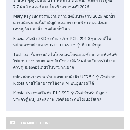
รายได้ที่พุ่งสูงขึ้นถึง 21.9 พันล้านเดอร์แฮม และกำไรสุทธิ
7.7 พันล้านเดอร์แฮมในครึ่งแรกของปี 2026
Mary Kay เปิดตัวรายงานความยั่งยืนประจำปี 2026 ตอกย้ำ
ความคืบหน้าครั้งสำคัญด้านผลกระทบเชิงบวกต่อสังคม
เศรษฐกิจ และสิ่งแวดล้อมทั่วโลก
Kioxia เปิดตัว SSD ระดับองค์กร PCIe ® 6.0 รุ่นแรกที่ใช้
หน่วยความจำแฟลช BiCS FLASH™ รุ่นที่ 10 ล่าสุด
Toshiba เริ่มการผลิตไมโครคอนโทรลเลอร์ขนาดกะทัดรัดที่
ใช้แกนประมวลผล Arm® Cortex®-M4 สำหรับการใช้งาน
ควบคุมมอเตอร์เดี่ยวในปริมาณมาก
อุปกรณ์หน่วยความจำแฟลชแบบฝังตัว UFS 5.0 รุ่นใหม่จาก
Kioxia ช่วยให้สามารถใช้งาน AI บนอุปกรณ์ได้
Kioxia ประกาศเปิดตัว E1.S SSD รุ่นใหม่สำหรับปัญญา
ประดิษฐ์ (AI) และสภาพแวดล้อมระดับไฮเปอร์สเกล
CHANNEL 3 LIVE