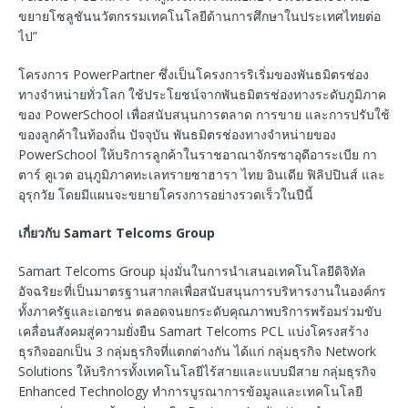
ขยายโซลูชันนวัตกรรมเทคโนโลยีด้านการศึกษาในประเทศไทยต่อ
ไป”
โครงการ PowerPartner ซึ่งเป็นโครงการริเริ่มของพันธมิตรช่อง
ทางจำหน่ายทั่วโลก ใช้ประโยชน์จากพันธมิตรช่องทางระดับภูมิภาค
ของ PowerSchool เพื่อสนับสนุนการตลาด การขาย และการปรับใช้
ของลูกค้าในท้องถิ่น ปัจจุบัน พันธมิตรช่องทางจำหน่ายของ
PowerSchool ให้บริการลูกค้าในราชอาณาจักรซาอุดีอาระเบีย กา
ตาร์ คูเวต อนุภูมิภาคทะเลทรายซาฮารา ไทย อินเดีย ฟิลิปปินส์ และ
อุรุกวัย โดยมีแผนจะขยายโครงการอย่างรวดเร็วในปีนี้
เกี่ยวกับ
Samart Telcoms Group
Samart Telcoms Group มุ่งมั่นในการนำเสนอเทคโนโลยีดิจิทัล
อัจฉริยะที่เป็นมาตรฐานสากลเพื่อสนับสนุนการบริหารงานในองค์กร
ทั้งภาครัฐและเอกชน ตลอดจนยกระดับคุณภาพบริการพร้อมร่วมขับ
เคลื่อนสังคมสู่ความยั่งยืน Samart Telcoms PCL แบ่งโครงสร้าง
ธุรกิจออกเป็น 3 กลุ่มธุรกิจที่แตกต่างกัน ได้แก่ กลุ่มธุรกิจ Network
Solutions ให้บริการทั้งเทคโนโลยีไร้สายและแบบมีสาย กลุ่มธุรกิจ
Enhanced Technology ทำการบูรณาการข้อมูลและเทคโนโลยี