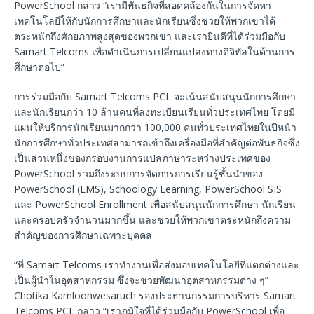
PowerSchool กล่าว “เรามีพันธกิจที่สอดคล้องกันในการจัดหา
เทคโนโลยีให้กับนักการศึกษาและนักเรียนซึ่งช่วยให้พวกเขาได้
ตระหนักถึงศักยภาพสูงสุดของพวกเขา และเรายินดีที่ได้ร่วมมือกับ
Samart Telcoms เพื่อดำเนินการเปลี่ยนแปลงทางดิจิทัลในด้านการ
ศึกษาต่อไป”
การร่วมมือกับ Samart Telcoms PCL จะเน้นสนับสนุนนักการศึกษา
และนักเรียนกว่า 10 ล้านคนที่ลงทะเบียนเรียนทั่วประเทศไทย โดยมี
แผนให้บริการนักเรียนมากกว่า 100,000 คนทั่วประเทศไทยในปีหน้า
นักการศึกษาทั่วประเทศสามารถเข้าถึงเครื่องมือที่สำคัญต่อพันธกิจซึ่ง
เป็นส่วนหนึ่งของกรอบงานการแปลภาษาระหว่างประเทศของ
PowerSchool รวมถึงระบบการจัดการการเรียนรู้ชั้นนำของ
PowerSchool (LMS), Schoology Learning, PowerSchool SIS
และ PowerSchool Enrollment เพื่อสนับสนุนนักการศึกษา นักเรียน
และครอบครัวจำนวนมากขึ้น และช่วยให้พวกเขาตระหนักถึงความ
สำคัญของการศึกษาเฉพาะบุคคล
“ที่ Samart Telcoms เราทำงานเพื่อส่งมอบเทคโนโลยีที่แตกต่างและ
เป็นผู้นำในอุตสาหกรรม ซึ่งจะช่วยพัฒนาอุตสาหกรรมต่าง ๆ”
Chotika Kamloonwesaruch รองประธานกรรมการบริหาร Samart
Telcoms PCL กล่าว “เราภูมิใจที่ได้ร่วมมือกับ PowerSchool เพื่อ