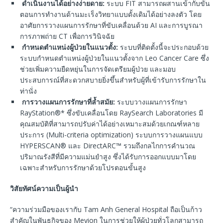
ดำเนินงานได้อย่างง่ายดาย
:
ระบบ FIT สามารถผสานเข้ากับขั้น
ตอนการทำงานด้านมะเร็งวิทยาแบบดั้งเดิมได้อย่างลงตัว โดย
อาศัยการวางแผนการรักษาที่ขับเคลื่อนด้วย AI และการบูรณา
การภาพถ่าย CT เพื่อการวินิจฉัย
กำหนดตำแหน่งผู้ป่วยในแนวตั้ง
:
ระบบที่ติดตั้งนี้จะประกอบด้วย
ระบบกำหนดตำแหน่งผู้ป่วยในแนวตั้งจาก Leo Cancer Care ซึ่ง
ช่วยเพิ่มความยืดหยุ่นในการจัดเตรียมผู้ป่วย และมอบ
ประสบการณ์ที่สะดวกสบายยิ่งขึ้นสำหรับผู้ที่เข้ารับการรักษาใน
ท่านั่ง
การวางแผนการรักษาที่ล้ำสมัย
:
ระบบวางแผนการรักษา
RayStation®* ซึ่งขับเคลื่อนโดย RaySearch Laboratories มี
คุณสมบัติที่สามารถปรับค่าได้อย่างเหมาะสมด้วยเกณฑ์หลาย
ประการ (Multi-criteria optimization) ระบบการวางแผนแบบ
HYPERSCAN® และ DirectARC™ รวมถึงกลไกการคำนวณ
ปริมาณรังสีที่มีความแม่นยำสูง ซึ่งได้รับการออกแบบมาโดย
เฉพาะสำหรับการรักษาด้วยโปรตอนขั้นสูง
วิสัยทัศน์ความเป็นผู้นำ
“ความร่วมมือของเรากับ Tam Anh General Hospital ถือเป็นก้าว
สำคัญในพันธกิจของ Mevion ในการช่วยให้ผู้ป่วยทั่วโลกสามารถ