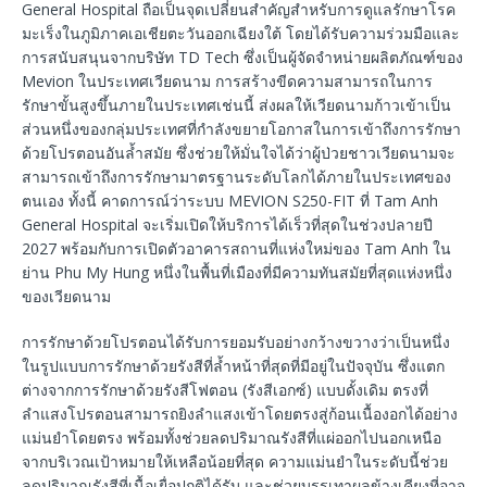
General Hospital ถือเป็นจุดเปลี่ยนสำคัญสำหรับการดูแลรักษาโรค
มะเร็งในภูมิภาคเอเชียตะวันออกเฉียงใต้ โดยได้รับความร่วมมือและ
การสนับสนุนจากบริษัท TD Tech ซึ่งเป็นผู้จัดจำหน่ายผลิตภัณฑ์ของ
Mevion ในประเทศเวียดนาม การสร้างขีดความสามารถในการ
รักษาขั้นสูงขึ้นภายในประเทศเช่นนี้ ส่งผลให้เวียดนามก้าวเข้าเป็น
ส่วนหนึ่งของกลุ่มประเทศที่กำลังขยายโอกาสในการเข้าถึงการรักษา
ด้วยโปรตอนอันล้ำสมัย ซึ่งช่วยให้มั่นใจได้ว่าผู้ป่วยชาวเวียดนามจะ
สามารถเข้าถึงการรักษามาตรฐานระดับโลกได้ภายในประเทศของ
ตนเอง ทั้งนี้ คาดการณ์ว่าระบบ MEVION S250-FIT ที่ Tam Anh
General Hospital จะเริ่มเปิดให้บริการได้เร็วที่สุดในช่วงปลายปี
2027 พร้อมกับการเปิดตัวอาคารสถานที่แห่งใหม่ของ Tam Anh ใน
ย่าน Phu My Hung หนึ่งในพื้นที่เมืองที่มีความทันสมัยที่สุดแห่งหนึ่ง
ของเวียดนาม
การรักษาด้วยโปรตอนได้รับการยอมรับอย่างกว้างขวางว่าเป็นหนึ่ง
ในรูปแบบการรักษาด้วยรังสีที่ล้ำหน้าที่สุดที่มีอยู่ในปัจจุบัน ซึ่งแตก
ต่างจากการรักษาด้วยรังสีโฟตอน (รังสีเอกซ์) แบบดั้งเดิม ตรงที่
ลำแสงโปรตอนสามารถยิงลำแสงเข้าโดยตรงสู่ก้อนเนื้องอกได้อย่าง
แม่นยำโดยตรง พร้อมทั้งช่วยลดปริมาณรังสีที่แผ่ออกไปนอกเหนือ
จากบริเวณเป้าหมายให้เหลือน้อยที่สุด ความแม่นยำในระดับนี้ช่วย
ลดปริมาณรังสีที่เนื้อเยื่อปกติได้รับ และช่วยบรรเทาผลข้างเคียงที่อาจ