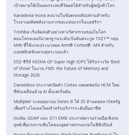
เป้าหมายให้เป็นผลกระทบที่วัดผลได้สำหรับผู้หญิงทั่วโลก
Kanadevia Inova ลงนามในข้อตกลงสัมปทานสำหรับ
โรงงานผลิตพลังงานจากขยะแห่งแรกในแอฟริกา
Toshiba เริ่มจัดส่งตัวอย่างทางวิศวกรรมของไมโคร
คอนโทรลเลอร์มาตรฐานระดับเริ่มต้นตระกูล TXZ+™ กลุ่ม
M4V ที่ใช้แกนประมวลผล Arm® Cortex® ‑M4 สำหรับ
แอปพลิเคชันควบคุมระบบแล้ว
SSD ซีรีส์ KIOXIA GP Super High IOPS ได้รับรางวัล ‘Best
of Show’ ในงาน FMS: the Future of Memory and
Storage 2026
Darwinbox ประกาศเปิดตัว Cortex แพลตฟอร์ม HCM ใหม่
ที่ขับเคลื่อนด้วย AI ตั้งแต่เริ่มต้น
Multiplier ระดมทุนรอบ Series B ได้ 35 ล้านดอลลาร์สหรัฐ
เพื่อสร้างโมเดลใหม่สำหรับบริการระดับมืออาชีพ
Xsolla, GDAP และ DTI-EMB ประกาศความร่วมมือเชิงกล
ยุทธ์เพื่อเร่งการเติบโตของอุตสาหกรรมเกมในฟิลิปปินส์
Kioxia จัดแสดงนวัตกรรม Flash Storage สำหรับยุค AI ใน