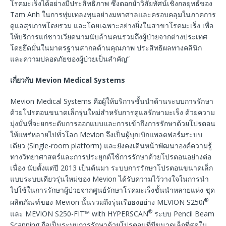
โรคมะเร็งได้อย่างมีประสิทธิภาพ ซึ่งตอกย้ำวิสัยทัศน์เชิงกลยุทธ์ของ
Tam Anh ในการทุ่มเทลงทุนอย่างมหาศาลและครอบคลุมในภาคการ
ดูแลสุขภาพโดยรวม และโดยเฉพาะอย่างยิ่งในสาขาโรคมะเร็ง เพื่อ
ให้บริการแก่ชาวเวียดนามนับล้านคนรวมถึงผู้ป่วยจากต่างประเทศ
โดยยึดมั่นในมาตรฐานสากลด้านคุณภาพ ประสิทธิผลทางคลินิก
และความปลอดภัยของผู้ป่วยเป็นสำคัญ”
เกี่ยวกับ
Mevion Medical Systems
Mevion Medical Systems คือผู้ให้บริการชั้นนำด้านระบบการรักษา
ด้วยโปรตอนขนาดเล็กรุ่นใหม่สำหรับการดูแลรักษามะเร็ง ด้วยความ
มุ่งมั่นที่จะยกระดับการออกแบบและการเข้าถึงการรักษาด้วยโปรตอน
ให้แพร่หลายไปทั่วโลก Mevion จึงเป็นผู้บุกเบิกแพลตฟอร์มระบบ
เดียว (Single-room platform) และยังคงเดินหน้าพัฒนาองค์ความรู้
ทางวิทยาศาสตร์และการประยุกต์ใช้การรักษาด้วยโปรตอนอย่างต่อ
เนื่อง นับตั้งแต่ปี 2013 เป็นต้นมา ระบบการรักษาโปรตอนขนาดเล็ก
แบบระบบเดียวรุ่นใหม่ของ Mevion ได้รับความไว้วางใจในการนำ
ไปใช้ในการรักษาผู้ป่วยจากศูนย์รักษาโรคมะเร็งชั้นนำหลายแห่ง ชุด
®
ผลิตภัณฑ์ของ Mevion นั้นรวมถึงรุ่นเรือธงอย่าง MEVION S250i
®
และ MEVION S250-FIT™ with HYPERSCAN
ระบบ Pencil Beam
Scanning ถือเป็นระบบการรักษาด้วยโปรตอนที่มีขนาดเล็กที่สุดใน