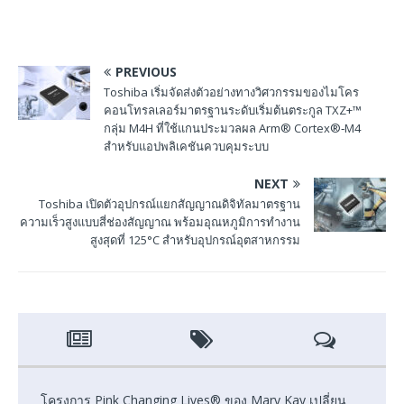
PREVIOUS
Toshiba เริ่มจัดส่งตัวอย่างทางวิศวกรรมของไมโคร
คอนโทรลเลอร์มาตรฐานระดับเริ่มต้นตระกูล TXZ+™
กลุ่ม M4H ที่ใช้แกนประมวลผล Arm® Cortex®‑M4
สำหรับแอปพลิเคชันควบคุมระบบ
NEXT
Toshiba เปิดตัวอุปกรณ์แยกสัญญาณดิจิทัลมาตรฐาน
ความเร็วสูงแบบสี่ช่องสัญญาณ พร้อมอุณหภูมิการทำงาน
สูงสุดที่ 125°C สำหรับอุปกรณ์อุตสาหกรรม
โครงการ Pink Changing Lives® ของ Mary Kay เปลี่ยน