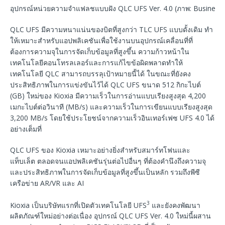
อุปกรณ์หน่วยความจําแฟลชแบบฝัง QLC UFS Ver. 4.0 (ภาพ: Business 
QLC UFS มีความหนาแน่นของบิตที่สูงกว่า TLC UFS แบบดั้งเดิม ทํา
ให้เหมาะสําหรับแอปพลิเคชันเพื่อใช้งานบนอุปกรณ์เคลื่อนที่ที่
ต้องการความจุในการจัดเก็บข้อมูลที่สูงขึ้น ความก้าวหน้าใน
เทคโนโลยีคอนโทรลเลอร์และการแก้ไขข้อผิดพลาดทําให้
เทคโนโลยี QLC สามารถบรรลุเป้าหมายนี้ได้ ในขณะที่ยังคง
ประสิทธิภาพในการแข่งขันไว้ได้ QLC UFS ขนาด 512 กิกะไบต์
(GB) ใหม่ของ Kioxia มีความเร็วในการอ่านแบบเรียงสูงสุด 4,200
เมกะไบต์ต่อวินาที (MB/s) และความเร็วในการเขียนแบบเรียงสูงสุด
3,200 MB/s โดยใช้ประโยชน์จากความเร็วอินเทอร์เฟซ UFS 4.0 ได้
อย่างเต็มที่
QLC UFS ของ Kioxia เหมาะอย่างยิ่งสําหรับสมาร์ทโฟนและ
แท็บเล็ต ตลอดจนแอปพลิเคชันรุ่นต่อไปอื่นๆ ที่ต้องคำนึงถึงความจุ
และประสิทธิภาพในการจัดเก็บข้อมูลที่สูงขึ้นเป็นหลัก รวมถึงพีซี
เครือข่าย AR/VR และ AI
3
Kioxia เป็นบริษัทแรกที่เปิดตัวเทคโนโลยี UFS
และยังคงพัฒนา
ผลิตภัณฑ์ใหม่อย่างต่อเนื่อง อุปกรณ์ QLC UFS Ver. 4.0 ใหม่นี้ผสาน