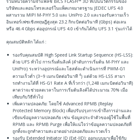
รวมหน่วยความจําแฟลช BiCS FLASH™ 3D ที่เป็นนวัตกรรมของ
บริษัทและคอนโทรลเลอร์ในแพ็คเกจมาตรฐาน JEDEC UFS 4.0
ผสานรวม MIPI M-PHY 5.0 และ UniPro 2.0 และรองรับความเร็ว
อินเทอร์เฟซเชิงทฤษฎีสูงสุด 23.2 กิกะบิตต่อวินาที (Gbps) ต่อเลน
หรือ 46.4 Gbps ต่ออุปกรณ์ UFS 4.0 เข้ากันได้กับ UFS 3.1 รุ่นเก่าได้
คุณสมบัติหลัก ได้แก่ :
รองรับคุณสมบัติ High Speed Link Startup Sequence (HS-LSS):
ด้วย UFS ทั่วไป การเริ่มต้นลิงค์ (ลําดับการเริ่มต้น M-PHY และ
UniPro) ระหว่างอุปกรณ์และโฮสต์จะดําเนินการที่ PWM-G1
4
ความเร็วต่ำ (3~9 เมกะบิตต่อวินาที
) แต่ด้วย HS-LSS สามา
รถทํางานได้ที่ HS-G1 Rate A ที่เร็วกว่า (1,248 เมกะบิตต่อวินาที)
คาดว่าจะช่วยลดเวลาในการเริ่มต้นลิงค์ได้ประมาณ 70% เมื่อ
เทียบกับวิธีทั่วไป
เพิ่มความปลอดภัย: โดยใช้ Advanced RPMB (Replay
Protected Memory Block) เพื่อปรับปรุงการเข้าถึงการอ่านและ
เขียนข้อมูลความปลอดภัย เช่น ข้อมูลประจําตัวของผู้ใช้ในพื้นที่
RPMB และ RPMB Purge เพื่อให้แน่ใจว่าข้อมูลความปลอดภัยที่
ถูกทิ้งจะถูกทำความสะอาดอย่างปลอดภัยและรวดเร็ว
รองรับ Extended Initiator ID (Ext-IID): ออกแบบมาเพื่อใช้กับ