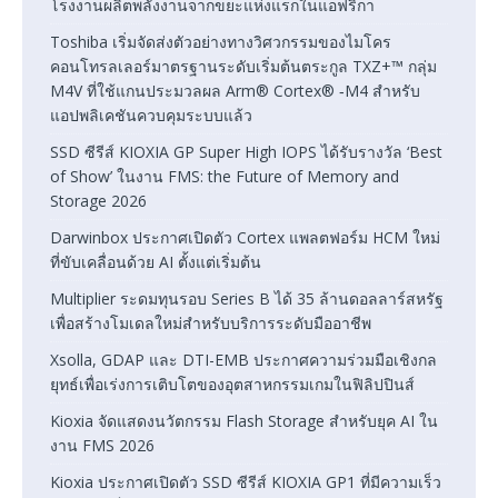
โรงงานผลิตพลังงานจากขยะแห่งแรกในแอฟริกา
Toshiba เริ่มจัดส่งตัวอย่างทางวิศวกรรมของไมโคร
คอนโทรลเลอร์มาตรฐานระดับเริ่มต้นตระกูล TXZ+™ กลุ่ม
M4V ที่ใช้แกนประมวลผล Arm® Cortex® ‑M4 สำหรับ
แอปพลิเคชันควบคุมระบบแล้ว
SSD ซีรีส์ KIOXIA GP Super High IOPS ได้รับรางวัล ‘Best
of Show’ ในงาน FMS: the Future of Memory and
Storage 2026
Darwinbox ประกาศเปิดตัว Cortex แพลตฟอร์ม HCM ใหม่
ที่ขับเคลื่อนด้วย AI ตั้งแต่เริ่มต้น
Multiplier ระดมทุนรอบ Series B ได้ 35 ล้านดอลลาร์สหรัฐ
เพื่อสร้างโมเดลใหม่สำหรับบริการระดับมืออาชีพ
Xsolla, GDAP และ DTI-EMB ประกาศความร่วมมือเชิงกล
ยุทธ์เพื่อเร่งการเติบโตของอุตสาหกรรมเกมในฟิลิปปินส์
Kioxia จัดแสดงนวัตกรรม Flash Storage สำหรับยุค AI ใน
งาน FMS 2026
Kioxia ประกาศเปิดตัว SSD ซีรีส์ KIOXIA GP1 ที่มีความเร็ว