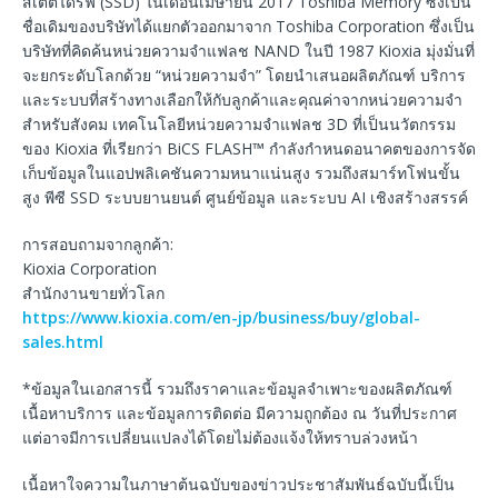
สเตตไดรฟ์ (SSD) ในเดือนเมษายน 2017 Toshiba Memory ซึ่งเป็น
ชื่อเดิมของบริษัทได้แยกตัวออกมาจาก Toshiba Corporation ซึ่งเป็น
บริษัทที่คิดค้นหน่วยความจำแฟลช NAND ในปี 1987 Kioxia มุ่งมั่นที่
จะยกระดับโลกด้วย “หน่วยความจำ” โดยนำเสนอผลิตภัณฑ์ บริการ
และระบบที่สร้างทางเลือกให้กับลูกค้าและคุณค่าจากหน่วยความจำ
สำหรับสังคม เทคโนโลยีหน่วยความจำแฟลช 3D ที่เป็นนวัตกรรม
ของ Kioxia ที่เรียกว่า BiCS FLASH™ กำลังกำหนดอนาคตของการจัด
เก็บข้อมูลในแอปพลิเคชันความหนาแน่นสูง รวมถึงสมาร์ทโฟนขั้น
สูง พีซี SSD ระบบยานยนต์ ศูนย์ข้อมูล และระบบ AI เชิงสร้างสรรค์
การสอบถามจากลูกค้า:
Kioxia Corporation
สำนักงานขายทั่วโลก
https://www.kioxia.com/en-jp/business/buy/global-
sales.html
*ข้อมูลในเอกสารนี้ รวมถึงราคาและข้อมูลจำเพาะของผลิตภัณฑ์
เนื้อหาบริการ และข้อมูลการติดต่อ มีความถูกต้อง ณ วันที่ประกาศ
แต่อาจมีการเปลี่ยนแปลงได้โดยไม่ต้องแจ้งให้ทราบล่วงหน้า
เนื้อหาใจความในภาษาต้นฉบับของข่าวประชาสัมพันธ์ฉบับนี้เป็น