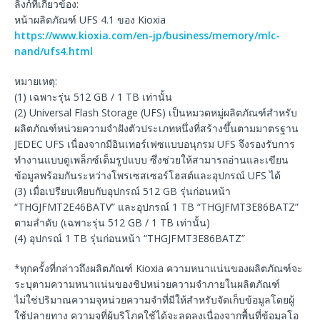
ลิงก์ที่เกี่ยวข้อง:
หน้าผลิตภัณฑ์ UFS 4.1 ของ Kioxia
https://www.kioxia.com/en-jp/business/memory/mlc-
nand/ufs4.html
หมายเหตุ:
(1) เฉพาะรุ่น 512 GB / 1 TB เท่านั้น
(2) Universal Flash Storage (UFS) เป็นหมวดหมู่ผลิตภัณฑ์สำหรับ
ผลิตภัณฑ์หน่วยความจำฝังตัวประเภทหนึ่งที่สร้างขึ้นตามมาตรฐาน
JEDEC UFS เนื่องจากมีอินเทอร์เฟซแบบอนุกรม UFS จึงรองรับการ
ทำงานแบบดูเพล็กซ์เต็มรูปแบบ ซึ่งช่วยให้สามารถอ่านและเขียน
ข้อมูลพร้อมกันระหว่างโพรเซสเซอร์โฮสต์และอุปกรณ์ UFS ได้
(3) เมื่อเปรียบเทียบกับอุปกรณ์ 512 GB รุ่นก่อนหน้า
“THGJFMT2E46BATV” และอุปกรณ์ 1 TB “THGJFMT3E86BATZ”
ตามลำดับ (เฉพาะรุ่น 512 GB / 1 TB เท่านั้น)
(4) อุปกรณ์ 1 TB รุ่นก่อนหน้า “THGJFMT3E86BATZ”
*ทุกครั้งที่กล่าวถึงผลิตภัณฑ์ Kioxia ความหนาแน่นของผลิตภัณฑ์จะ
ระบุตามความหนาแน่นของชิปหน่วยความจำภายในผลิตภัณฑ์
ไม่ใช่ปริมาณความจุหน่วยความจำที่มีให้สำหรับจัดเก็บข้อมูลโดยผู้
ใช้ปลายทาง ความจุที่ผู้บริโภคใช้ได้จะลดลงเนื่องจากพื้นที่ข้อมูลโอ