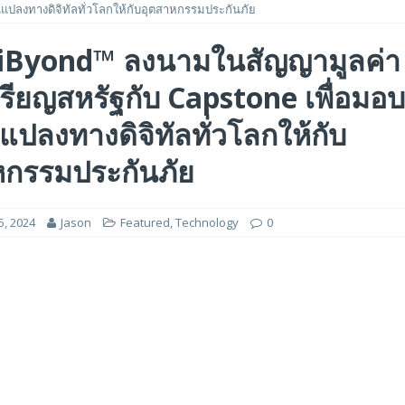
แปลงทางดิจิทัลทั่วโลกให้กับอุตสาหกรรมประกันภัย
ฐ ด้วยมูลค่าบริษัท 2.1 พันล้านดอลลาร์สหรัฐ เพื่อขยายโครงสร้างพื้นฐานระดับ
 iByond™ ลงนามในสัญญามูลค่า
รียญสหรัฐกับ Capstone เพื่อมอ
ารไตรมาสแรกปีงบประมาณ 2027 ที่ทำสถิติสูงสุด โดยมีกำไรพุ่งขึ้น 205% และ
นแปลงทางดิจิทัลทั่วโลกให้กับ
นระดับโลกด้วยรายได้ที่พุ่งสูงขึ้นถึง 21.9 พันล้านเดอร์แฮม และกำไรสุทธิ 7.7
หกรรมประกันภัย
5, 2024
Jason
Featured
,
Technology
0