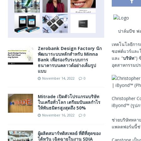
ปาล์มบีช ฟล
เทคโนโลยีการ
Zerobank Design Factory นัก
ซอฟต์แวร์และใ
พัฒนาระบบหลักสำหรับ Minna
และ "
บริษัท
") 
Bank เพื่อรองรับระบบการ
อุตสาหกรรมประก
ธนาคารบนคลาวด์อย่างเต็มรูป
แบบ
November 14, 2022
0
Mitrade เปิดตัวโปรแกรมบริษัท
Christopher 
ในเครือทั่วโลก เตรียมปันผลกำไร
iByond™ (รูปภ
ให้พันธมิตรสูงสุดถึง 50%
November 16, 2022
0
ช่วยบริษัทหลาย
แพลตฟอร์มนี้ช
ผู้ผลิตสมาร์ทดิสเพลย์ ที่ดีที่สุดของ
ไต้หวัน เฉิดฉายในงาน SDIA
Capstone เป็นบ