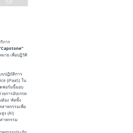
ริการ
"Capstone"
มาย เพื่อปฏิวัติ
บบปฏิบัติการ
vice (iPaaS) ใน
ตฟอร์มนี้มอบ
ด้วยการอัปเกรด
้อง 'ตัดทิ้ง
ุตสาหกรรมเพื่อ
สูง (AI)
ุตสาหกรรม
ตสาหกรรมประกัน