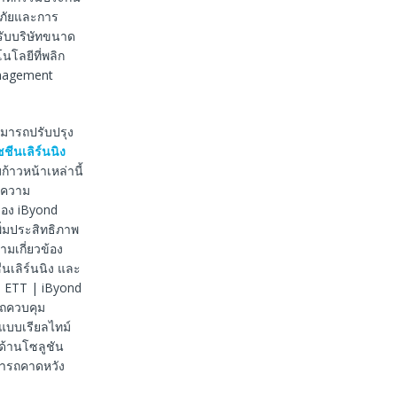
นภัยและการ
รับบริษัทขนาด
โลยีที่พลิก
anagement
มารถปรับปรุง
ชีนเลิร์นนิง
้าวหน้าเหล่านี้
ยความ
อง iByond
ิ่มประสิทธิภาพ
มเกี่ยวข้อง
นเลิร์นนิง และ
ง ETT | iByond
ถควบคุม
ึกแบบเรียลไทม์
ด้านโซลูชัน
มารถคาดหวัง