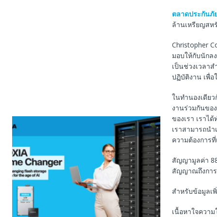
ตลาดประกันภัย
ล้านเหรียญสหรั
Christopher C
มอบให้กับนักล
เป็นช่วงเวลาสํ
ปฏิบัติงาน เพื่อ
ในทํานองเดียว
งานร่วมกันของกา
ของเรา เราได้
เราสามารถนําเส
ความต้องการที
สัญญามูลค่า 88
สัญญาณถึงการเ
สําหรับข้อมูลเพ
เนื้อหาใจความ