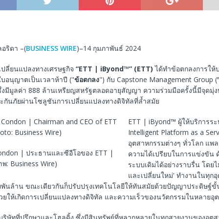
อริดา –(
BUSINESS WIRE
)–14 กุมภาพันธ์ 2024
เปลี่ยนแปลงทางเศรษฐกิจ
“ETT | iByond™” (ETT)
ได้ทำข้อตกลงการให้บ
บอนุญาตเป็นเวลาห้าปี ("
ข้อตกลง
") กับ Capstone Management Group (
ซึ่งมีมูลค่า 888 ล้านเหรียญสหรัฐตลอดอายุสัญญา ความร่วมมือครั้งนี้มีจุดมุ่งห
ันภัยผ่านโซลูชันการเปลี่ยนแปลงทางดิจิทัลที่ล้ำสมัย
ETT | iByond™ ผู้ให้บริการระ
Intelligent Platform as a Ser
อุตสาหกรรมต่างๆ ทั่วโลก แพล
Condon | ประธานและซีอีโอของ ETT |
ความได้เปรียบในการแข่งขัน 
าพ: Business Wire)
ระบบเดิมได้อย่างราบรื่น โดยไม่ต
และเปลี่ยนใหม่' ทํางานในทุกอ
พันล้าน ขณะเดียวกันก็ปรับปรุงเทคโนโลยีให้ทันสมัยด้วยปัญญาประดิษฐ์ขั้น
่วยให้เกิดการเปลี่ยนแปลงทางดิจิทัล และความเร็วของนวัตกรรมในหลายอ
ริษัทที่ปรึกษาและโฮลดิ้ง ซึ่งมีสินทรัพย์ที่หลากหลายในทุกสายงานของอุ