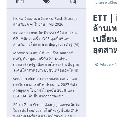
มอบการเปลี่ยน
[ August 5, 2026 ]
Moove ระดมทุนได้ 250 ล้านดอลลาร์สหรั
ETT |
โลกสำหรับระบบขับเคลื่อนอัตโนมัติ
FEATURED
Kioxia จัดแสดงนวัตกรรม Flash Storage
สำหรับยุค AI ในงาน FMS 2026
ล้านเห
[ August 5, 2026 ]
Vedanta Aluminium รายงานผลประกอบก
Kioxia ประกาศเปิดตัว SSD ซีรีส์ KIOXIA
EBITDA เพิ่มขึ้นมากกว่าสองเท่า
FEATURED
เปลี่ย
GP1 ที่มีความเร็ว IOPS สูงเป็นพิเศษ
สำหรับการใช้งานด้านปัญญาประดิษฐ์ (AI)
[ August 1, 2026 ]
2PointZero Group ส่งสัญญาณการเติบโตใ
อุตสา
Moove ระดมทุนได้ 250 ล้านดอลลาร์
พันล้านเดอร์แฮมในครึ่งแรกของปี 2026
FEATURED
สหรัฐ ด้วยมูลค่าบริษัท 2.1 พันล้าน
ดอลลาร์สหรัฐ เพื่อขยายโครงสร้างพื้นฐาน
February 1
ระดับโลกสำหรับระบบขับเคลื่อนอัตโนมัติ
Vedanta Aluminium รายงานผลประกอบ
การไตรมาสแรกปีงบประมาณ 2027 ที่ทำ
สถิติสูงสุด โดยมีกำไรพุ่งขึ้น 205% และ
EBITDA เพิ่มขึ้นมากกว่าสองเท่า
2PointZero Group ส่งสัญญาณการเติบโต
ในระดับโลกด้วยรายได้ที่พุ่งสูงขึ้นถึง 21.9
พันล้านเดอร์แฮม และกำไรสุทธิ 7.7 พัน