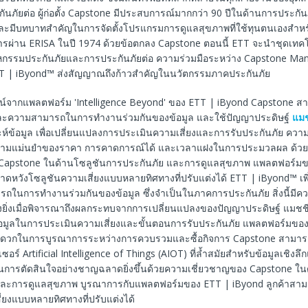
ันภัยต่อ ผู้ก่อตั้ง Capstone มีประสบการณ์มากกว่า 90 ปีในด้านการประกั
และมีบทบาทสําคัญในการจัดตั้งโปรแกรมการดูแลสุขภาพที่ใช้ทุนตนเองสำห
ารผ่าน ERISA ในปี 1974 ด้วยข้อตกลง Capstone ตอนนี้ ETT จะนําชุดเทคโน
หกรรมประกันภัยและการประกันภัยต่อ ความร่วมมือระหว่าง Capstone M
 | iByond™ ส่งสัญญาณถึงก้าวสําคัญในนวัตกรรมภาคประกันภัย
์จากแพลตฟอร์ม 'Intelligence Beyond' ของ ETT | iByond Capstone สา
ละความสามารถในการทํางานร่วมกันของข้อมูล และใช้ปัญญาประดิษฐ์
แมช
์ข้อมูล เพื่อเปลี่ยนแปลงการประเมินความเสี่ยงและการรับประกันภัย ความก
ความแม่นยําของราคา การคาดการณ์ได้ และเวลาแฝงในการประมวลผล ด้ว
 Capstone ในด้านโซลูชันการประกันภัย และการดูแลสุขภาพ แพลตฟอร์มข
าดหวังโซลูชันความเสี่ยงแบบหลายทิศทางที่ปรับแต่งได้ ETT | iByond™ เพ
นการทํางานร่วมกันของข้อมูล ซึ่งจําเป็นในภาคการประกันภัย สิ่งนี้มีควา
ยิ่งเมื่อพิจารณาถึงผลกระทบจากการเปลี่ยนแปลงของปัญญาประดิษฐ์ แมชชี
้อมูลในการประเมินความเสี่ยงและขั้นตอนการรับประกันภัย แพลตฟอร์มขอ
ดวกในการบูรณาการระหว่างการควบรวมและซื้อกิจการ Capstone สามาร
อร์ Artificial Intelligence of Things (AIOT) ที่ล้ำสมัยสําหรับข้อมูลเชิงล
นการตัดสินใจอย่างชาญฉลาดยิ่งขึ้นด้วยความเชี่ยวชาญของ Capstone ใน
และการดูแลสุขภาพ บูรณาการกับแพลตฟอร์มของ ETT | iByond ลูกค้าสา
่ยงแบบหลายทิศทางที่ปรับแต่งได้