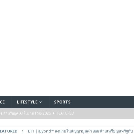
CE
LIFESTYLE
SPORTS
ge สำหรับยุค AI ในงาน FMS 2026
FEATURED
A GP1 ที่มีความเร็ว IOPS สูงเป็นพิเศษสำหรับการใช้งานด้านปัญญาประดิษฐ์ (AI)
FEATURED
ETT | iByond™ ลงนามในสัญญามูลค่า 888 ล้านเหรียญสหรัฐกับ 