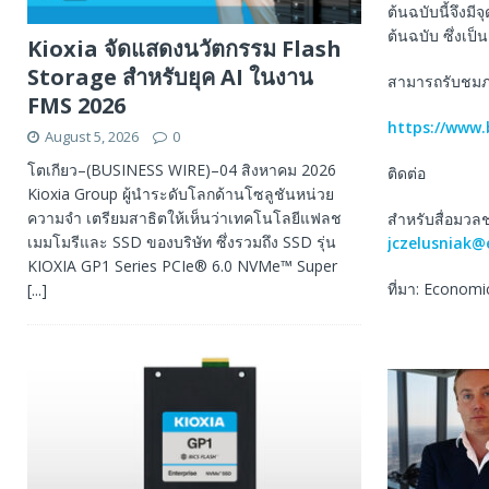
ต้นฉบับนี้จึงม
ต้นฉบับ ซึ่งเป
Kioxia จัดแสดงนวัตกรรม Flash
Storage สำหรับยุค AI ในงาน
สามารถรับชมภาพ
FMS 2026
https://www
August 5, 2026
0
โตเกียว–(BUSINESS WIRE)–04 สิงหาคม 2026
ติดต่อ
Kioxia Group ผู้นำระดับโลกด้านโซลูชันหน่วย
ความจำ เตรียมสาธิตให้เห็นว่าเทคโนโลยีแฟลช
สําหรับสื่อมวล
เมมโมรีและ SSD ของบริษัท ซึ่งรวมถึง SSD รุ่น
jczelusniak@
KIOXIA GP1 Series PCIe® 6.0 NVMe™ Super
ที่มา: Econom
[...]