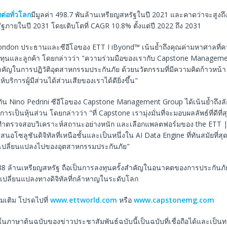
ต่อทั่วโลก
มีมูลค่า 498.7 พันล้านเหรียญสหรัฐในปี 2021 และคาดว่าจะสูงถึ
ฐภายในปี 2031 โดยเติบโตที่ CAGR 10.8% ตั้งแต่ปี 2022 ถึง 2031
ondon ประธานและซีอีโอของ ETT I iByond™ เน้นย้ำถึงคุณค่ามหาศาลที่ควา
งทุนและลูกค้า โดยกล่าวว่า "ความร่วมมือของเรากับ Capstone Manageme
าคัญในการปฏิวัติอุตสาหกรรมประกันภัย ด้วยนวัตกรรมที่มีความคิดก้าวหน้
ให้บริการผู้มีส่วนได้ส่วนเสียของเราได้ดียิ่งขึ้น"
กัน Nino Pedrini ซีอีโอของ Capstone Management Group ได้เน้นย้ำถึง
รเป็นหุ้นส่วน โดยกล่าวว่า "ที่ Capstone เรามุ่งมั่นที่จะมอบผลลัพธ์ที่ดีที่สุ
ทำตรวจสอบวิเคราะห์สถานะอย่างหนัก และเลือกแพลตฟอร์มของ the ETT | i
นอโซลูชันดิจิทัลที่เหนือชั้นและเป็นหนึ่งใน AI Data Engine ที่ทันสมัยที่สุ
่เปลี่ยนแปลงไปของอุตสาหกรรมประกันภัย"
8 ล้านเหรียญสหรัฐ ถือเป็นการลงทุนครั้งสําคัญในอนาคตของการประกันภัย 
ปลี่ยนแปลงทางดิจิทัลที่กล้าหาญในระดับโลก
ิ่มเติม โปรดไปที่
www.ettworld.com
หรือ
www.capstonemg.com
ในภาษาต้นฉบับของข่าวประชาสัมพันธ์ฉบับนี้เป็นฉบับที่เชื่อถือได้และเป็