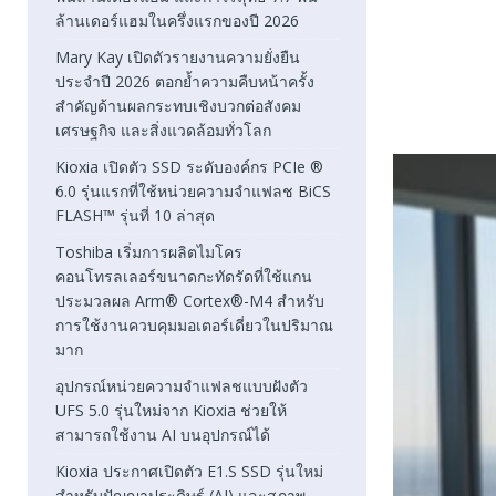
ล้านเดอร์แฮมในครึ่งแรกของปี 2026
Mary Kay เปิดตัวรายงานความยั่งยืน
ประจำปี 2026 ตอกย้ำความคืบหน้าครั้ง
สำคัญด้านผลกระทบเชิงบวกต่อสังคม
เศรษฐกิจ และสิ่งแวดล้อมทั่วโลก
Kioxia เปิดตัว SSD ระดับองค์กร PCIe ®
6.0 รุ่นแรกที่ใช้หน่วยความจำแฟลช BiCS
FLASH™ รุ่นที่ 10 ล่าสุด
Toshiba เริ่มการผลิตไมโคร
คอนโทรลเลอร์ขนาดกะทัดรัดที่ใช้แกน
ประมวลผล Arm® Cortex®-M4 สำหรับ
การใช้งานควบคุมมอเตอร์เดี่ยวในปริมาณ
มาก
อุปกรณ์หน่วยความจำแฟลชแบบฝังตัว
UFS 5.0 รุ่นใหม่จาก Kioxia ช่วยให้
สามารถใช้งาน AI บนอุปกรณ์ได้
Kioxia ประกาศเปิดตัว E1.S SSD รุ่นใหม่
สำหรับปัญญาประดิษฐ์ (AI) และสภาพ