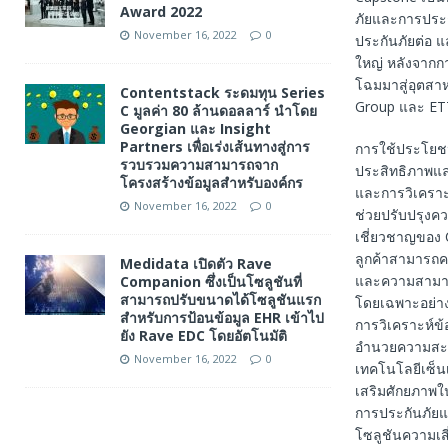
Award 2022
ภัยและการประก
November 16, 2022
0
ประกันภัยต่อ 
ใหญ่ หลังจากก
โฉมมาสู่อุตสา
Contentstack ระดมทุน Series
Group และ ETT
C มูลค่า 80 ล้านดอลลาร์ นำโดย
Georgian และ Insight
Partners เพื่อเร่งเส้นทางสู่การ
การใช้ประโยชน
รวบรวมความสามารถจาก
ประสิทธิภาพแ
โครงสร้างข้อมูลสำหรับองค์กร
และการวิเคราะห
November 16, 2022
0
ช่วยปรับปรุง
เชี่ยวชาญของ
ลูกค้าสามารถค
Medidata เปิดตัว Rave
และความสามารถใ
Companion ซึ่งเป็นโซลูชันที่
สามารถปรับขนาดได้โซลูชันแรก
โดยเฉพาะอย่าง
สำหรับการป้อนข้อมูล EHR เข้าไป
การวิเคราะห์ข
ยัง Rave EDC โดยอัตโนมัติ
อํานวยความสะ
November 16, 2022
0
เทคโนโลยีเซ็นเซ
เสริมศักยภาพใ
การประกันภัย
โซลูชันความเสี