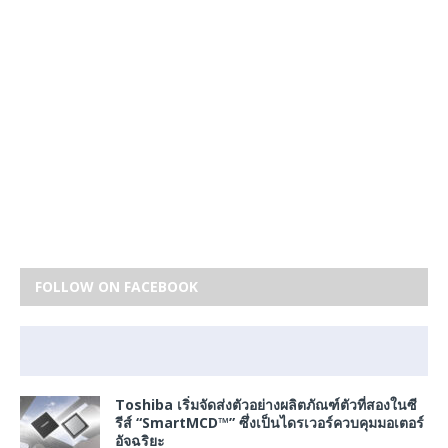
FOLLOW ON FACEBOOK
Toshiba เริ่มจัดส่งตัวอย่างผลิตภัณฑ์ตัวที่สองในซี
รีส์ “SmartMCD™” ซึ่งเป็นไดรเวอร์ควบคุมมอเตอร์
อัจฉริยะ