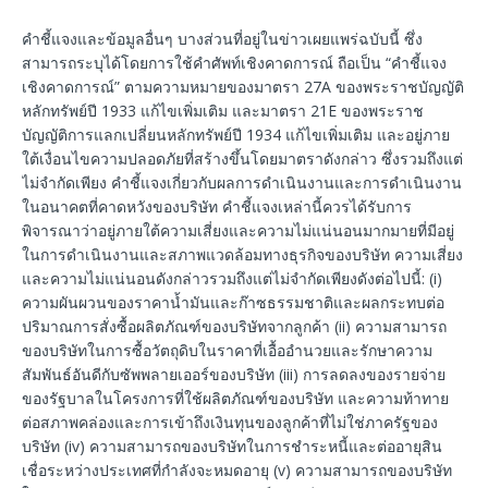
คำชี้แจงและข้อมูลอื่นๆ บางส่วนที่อยู่ในข่าวเผยแพร่ฉบับนี้ ซึ่ง
สามารถระบุได้โดยการใช้คำศัพท์เชิงคาดการณ์ ถือเป็น “คำชี้แจง
เชิงคาดการณ์” ตามความหมายของมาตรา 27A ของพระราชบัญญัติ
หลักทรัพย์ปี 1933 แก้ไขเพิ่มเติม และมาตรา 21E ของพระราช
บัญญัติการแลกเปลี่ยนหลักทรัพย์ปี 1934 แก้ไขเพิ่มเติม และอยู่ภาย
ใต้เงื่อนไขความปลอดภัยที่สร้างขึ้นโดยมาตราดังกล่าว ซึ่งรวมถึงแต่
ไม่จำกัดเพียง คำชี้แจงเกี่ยวกับผลการดำเนินงานและการดำเนินงาน
ในอนาคตที่คาดหวังของบริษัท คำชี้แจงเหล่านี้ควรได้รับการ
พิจารณาว่าอยู่ภายใต้ความเสี่ยงและความไม่แน่นอนมากมายที่มีอยู่
ในการดำเนินงานและสภาพแวดล้อมทางธุรกิจของบริษัท ความเสี่ยง
และความไม่แน่นอนดังกล่าวรวมถึงแต่ไม่จำกัดเพียงดังต่อไปนี้: (i)
ความผันผวนของราคาน้ำมันและก๊าซธรรมชาติและผลกระทบต่อ
ปริมาณการสั่งซื้อผลิตภัณฑ์ของบริษัทจากลูกค้า (ii) ความสามารถ
ของบริษัทในการซื้อวัตถุดิบในราคาที่เอื้ออำนวยและรักษาความ
สัมพันธ์อันดีกับซัพพลายเออร์ของบริษัท (iii) การลดลงของรายจ่าย
ของรัฐบาลในโครงการที่ใช้ผลิตภัณฑ์ของบริษัท และความท้าทาย
ต่อสภาพคล่องและการเข้าถึงเงินทุนของลูกค้าที่ไม่ใช่ภาครัฐของ
บริษัท (iv) ความสามารถของบริษัทในการชำระหนี้และต่ออายุสิน
เชื่อระหว่างประเทศที่กำลังจะหมดอายุ (v) ความสามารถของบริษัท