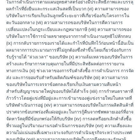
ในการดำเนินการตามแผนยุทธศาสตร์อย่างมีประสิทธิภาพและบรรลุ
ผลกำไรที่ยั่งยืนและกระแสเงินสดที่เป็นบวก (vi) ความสามารถของ
บริษัทในการเรียกเก็บเงินลูกหนี้ระยะยาวที่เกี่ยวข้องกับโครงการใน
ตะวันออกกลาง (vii) ความสามารถของบริษัทในการตีความการ
เปลี่ยนแปลงในกฎระเบียบและกฎหมายภาษี (viii) ความสามารถของ
บริษัทในการใช้การนำผลขาดทุนจากการดำเนินงานสุทธิไปหักกลบ
(ix) การกลับรายการของรายได้และกำไรที่บันทึกไว้ก่อนหน้านี้อันเป็น
ผลมาจากการประมาณการที่ไม่ถูกต้องซึ่งทำขึ้นโดยเกี่ยวข้องกับการ
รับรู้รายได้ “ล่วงเวลา” ของบริษัท (x) ความล้มเหลวของบริษัทในการ
สร้างและรักษาการควบคุมภายในที่มีประสิทธิผลต่อการรายงาน
ทางการเงิน (xi) ช่วงเวลาของการรับคำสั่งซื้อ การดำเนินการ การจัด
ส่ง และการยอมรับสำหรับผลิตภัณฑ์ของบริษัท (xii) ความสามารถ
ของบริษัทในการเจรจาข้อตกลงเรียกเก็บเงินตามความคืบหน้า
สำหรับสัญญาขนาดใหญ่ของบริษัทได้สำเร็จ (xiii) การกำหนดราคาที่
ก้าวร้าวโดยคู่แข่งที่มีอยู่และการเข้ามาของคู่แข่งรายใหม่ในตลาดที่
บริษัทดำเนินการอยู่ (xiv) ความสามารถของบริษัทในการผลิตสินค้าที่
ปราศจากข้อบกพร่องที่แฝงอยู่และในการกู้คืนจากซัพพลายเออร์ที่อาจ
จัดหาวัสดุที่มีข้อบกพร่องให้กับบริษัท (xv) การลดหรือยกเลิกคำสั่งซื้อ
ที่รวมอยู่ในปริมาณงานรอดำเนินการของบริษัท (xvi) ความเสี่ยงและ
ความไม่แน่นอนที่เฉพาะเจาะจงกับการดำเนินธุรกิจระหว่างประเทศ
ของบริษัท (xvii) ความสามารถของบริษัทในการดึงดูดและรักษาผู้