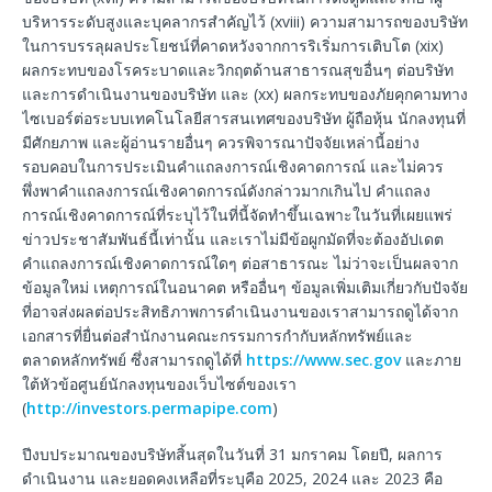
บริหารระดับสูงและบุคลากรสำคัญไว้ (xviii) ความสามารถของบริษัท
ในการบรรลุผลประโยชน์ที่คาดหวังจากการริเริ่มการเติบโต (xix)
ผลกระทบของโรคระบาดและวิกฤตด้านสาธารณสุขอื่นๆ ต่อบริษัท
และการดำเนินงานของบริษัท และ (xx) ผลกระทบของภัยคุกคามทาง
ไซเบอร์ต่อระบบเทคโนโลยีสารสนเทศของบริษัท ผู้ถือหุ้น นักลงทุนที่
มีศักยภาพ และผู้อ่านรายอื่นๆ ควรพิจารณาปัจจัยเหล่านี้อย่าง
รอบคอบในการประเมินคำแถลงการณ์เชิงคาดการณ์ และไม่ควร
พึ่งพาคำแถลงการณ์เชิงคาดการณ์ดังกล่าวมากเกินไป คำแถลง
การณ์เชิงคาดการณ์ที่ระบุไว้ในที่นี้จัดทำขึ้นเฉพาะในวันที่เผยแพร่
ข่าวประชาสัมพันธ์นี้เท่านั้น และเราไม่มีข้อผูกมัดที่จะต้องอัปเดต
คำแถลงการณ์เชิงคาดการณ์ใดๆ ต่อสาธารณะ ไม่ว่าจะเป็นผลจาก
ข้อมูลใหม่ เหตุการณ์ในอนาคต หรืออื่นๆ ข้อมูลเพิ่มเติมเกี่ยวกับปัจจัย
ที่อาจส่งผลต่อประสิทธิภาพการดำเนินงานของเราสามารถดูได้จาก
เอกสารที่ยื่นต่อสำนักงานคณะกรรมการกำกับหลักทรัพย์และ
ตลาดหลักทรัพย์ ซึ่งสามารถดูได้ที่
https://www.sec.gov
และภาย
ใต้หัวข้อศูนย์นักลงทุนของเว็บไซต์ของเรา
(
http://investors.permapipe.com
)
ปีงบประมาณของบริษัทสิ้นสุดในวันที่ 31 มกราคม โดยปี, ผลการ
ดำเนินงาน และยอดคงเหลือที่ระบุคือ 2025, 2024 และ 2023 คือ