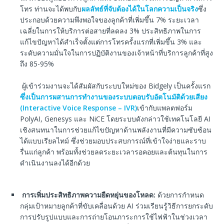
โทร ท่านจะได้พบกับ
ผลลัพธ์ที่จับต้องได้ในโลกความเป็นจริง
ซึ่ง
ประกอบด้วยความพึงพอใจของลูกค้าที่เพิ่มขึ้น 7% ระยะเวลา
เฉลี่ยในการให้บริการต่อสายที่ลดลง 3% ประสิทธิภาพในการ
แก้ไขปัญหาได้สำเร็จตั้งแต่การโทรครั้งแรกที่เพิ่มขึ้น 3% และ
ระดับความมั่นใจในการปฏิบัติงานของเจ้าหน้าที่บริการลูกค้าที่สูง
ถึง 85-95%
ผู้เข้าร่วมงานจะได้สัมผัสกับระบบใหม่ของ Bidgely เป็นครั้งแรก
ซึ่งเป็นการผสานการทำงานของระบบตอบรับอัตโนมัติด้วยเสียง
(Interactive Voice Response – IVR)
เข้ากับแพลตฟอร์ม
PolyAI, Genesys และ NiCE โดยระบบดังกล่าวใช้เทคโนโลยี AI
เชิงสนทนาในการช่วยแก้ไขปัญหาด้านพลังงานที่มีความซับซ้อน
ได้แบบเรียลไทม์ ซึ่งช่วยมอบประสบการณ์ที่เข้าใจง่ายและราบ
รื่นแก่ลูกค้า พร้อมทั้งช่วยลดระยะเวลารอคอยและต้นทุนในการ
ดำเนินงานลงได้อีกด้วย
การเพิ่มประสิทธิภาพความยืดหยุ่นของโหลด
:
ด้วยการกำหนด
กลุ่มเป้าหมายลูกค้าที่ขับเคลื่อนด้วย AI ร่วมเรียนรู้วิธีการยกระดับ
การปรับรูปแบบและการถ่ายโอนภาระการใช้ไฟฟ้าในช่วงเวลา