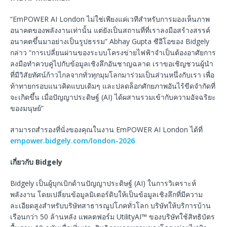
“EmPOWER AI London ไม่ใช่เพียงแค่เวทีสำหรับการมองเห็นภาพ
อนาคตของพลังงานเท่านั้น แต่ยังเป็นสถานที่ที่เราลงมือสร้างสรรค์
อนาคตขึ้นมาอย่างเป็นรูปธรรม” Abhay Gupta ซีอีโอของ Bidgely
กล่าว “การเปลี่ยนผ่านของระบบโครงข่ายไฟฟ้าจำเป็นต้องอาศัยการ
ลงมือทำควบคู่ไปกับข้อมูลเชิงลึกอันชาญฉลาด เราขอเชิญชวนผู้นำ
ที่มีวิสัยทัศน์ก้าวไกลจากทั่วทุกมุมโลกมาร่วมเป็นส่วนหนึ่งกับเรา เพื่อ
ท้าทายกรอบแนวคิดแบบเดิมๆ และปลดล็อกศักยภาพอันไร้ขีดจำกัดที่
จะเกิดขึ้น เมื่อปัญญาประดิษฐ์ (AI) ได้ผสานรวมเข้ากับความอัจฉริยะ
ของมนุษย์”
สามารถสำรองที่นั่งของคุณในงาน EmPOWER AI London ได้ที่
empower.bidgely.com/london-2026
เกี่ยวกับ
Bidgely
Bidgely เป็นผู้บุกเบิกด้านปัญญาประดิษฐ์ (AI) ในการวิเคราะห์
พลังงาน โดยเปลี่ยนข้อมูลมิเตอร์ดิบให้เป็นข้อมูลเชิงลึกที่มีความ
ละเอียดสูงสำหรับบริษัทสาธารณูปโภคทั่วโลก บริษัทให้บริการบ้าน
เรือนกว่า 50 ล้านหลัง แพลตฟอร์ม UtilityAI™ ของบริษัทใช้สิทธิบัตร