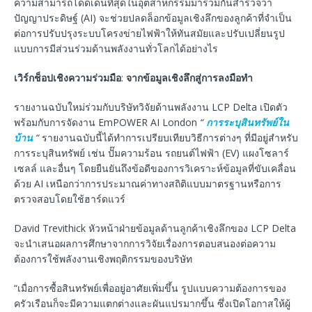
ความสามารถโดดเด่นที่สุดในอุตสาหกรรมมาร่วมกันสำรวจว่า
ปัญญาประดิษฐ์ (AI) จะช่วยปลดล็อกข้อมูลเชิงลึกของลูกค้าที่จำเป็น
ต่อการปรับปรุงระบบโครงข่ายไฟฟ้าให้ทันสมัยและปรับเปลี่ยนรูป
แบบการมีส่วนร่วมด้านพลังงานทั่วโลกได้อย่างไร
เวิร์กช็อปเชิงความร่วมมือ
:
จากข้อมูลเชิงลึกสู่การลงมือทำ
รายงานฉบับใหม่ร่วมกับบริษัทวิจัยด้านพลังงาน LCP Delta เปิดตัว
พร้อมกับการจัดงาน EmPOWER AI London
“
การระบุสินทรัพย์ใน
บ้าน
“
รายงานฉบับนี้ได้ทำการเปรียบเทียบวิธีการต่างๆ ที่มีอยู่สำหรับ
การระบุสินทรัพย์ เช่น ปั๊มความร้อน รถยนต์ไฟฟ้า (EV) แผงโซลาร์
เซลล์ และอื่นๆ โดยยืนยันถึงข้อดีของการวิเคราะห์ข้อมูลที่ขับเคลื่อน
ด้วย AI เหนือกว่าการประมาณค่าทางสถิติแบบมาตรฐานหรือการ
ตรวจสอบโดยใช้ฮาร์ดแวร์
David Trevithick หัวหน้าฝ่ายข้อมูลด้านลูกค้าเชิงลึกของ LCP Delta
จะนำเสนอผลการศึกษาจากการวิจัยเรื่องการตอบสนองต่อความ
ต้องการใช้พลังงานเชิงพฤติกรรมของบริษัท
“เมื่อการซื้อสินทรัพย์เพื่ออยู่อาศัยเพิ่มขึ้น รูปแบบความต้องการของ
ครัวเรือนก็จะมีความแตกต่างและผันแปรมากขึ้น ซึ่งเปิดโอกาสให้ผู้