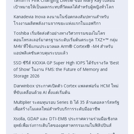
โครงการ Pink Changing Lives® ของ Mary Kay เปลี่ยน
เป้าหมายให้เป็นผลกระทบที่วัดผลได้สำหรับผู้หญิงทั่วโลก
Kanadevia Inova ลงนามในข้อตกลงสัมปทานสำหรับ
โรงงานผลิตพลังงานจากขยะแห่งแรกในแอฟริกา
Toshiba เริ่มจัดส่งตัวอย่างทางวิศวกรรมของไมโคร
คอนโทรลเลอร์มาตรฐานระดับเริ่มต้นตระกูล TXZ+™ กลุ่ม
M4V ที่ใช้แกนประมวลผล Arm® Cortex® ‑M4 สำหรับ
แอปพลิเคชันควบคุมระบบแล้ว
SSD ซีรีส์ KIOXIA GP Super High IOPS ได้รับรางวัล ‘Best
of Show’ ในงาน FMS: the Future of Memory and
Storage 2026
Darwinbox ประกาศเปิดตัว Cortex แพลตฟอร์ม HCM ใหม่
ที่ขับเคลื่อนด้วย AI ตั้งแต่เริ่มต้น
Multiplier ระดมทุนรอบ Series B ได้ 35 ล้านดอลลาร์สหรัฐ
เพื่อสร้างโมเดลใหม่สำหรับบริการระดับมืออาชีพ
Xsolla, GDAP และ DTI-EMB ประกาศความร่วมมือเชิงกล
ยุทธ์เพื่อเร่งการเติบโตของอุตสาหกรรมเกมในฟิลิปปินส์