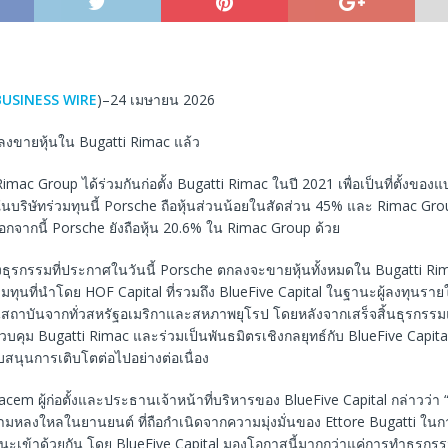
BUSINESS WIRE
)–24 เมษายน 2026
ลงขายหุ้นใน Bugatti Rimac แล้ว
mac Group ได้ร่วมกันก่อตั้ง Bugatti Rimac ในปี 2021 เพื่อเป็นที่ตั้งของแ
ในบริษัทร่วมทุนนี้ Porsche ถือหุ้นส่วนน้อยในสัดส่วน 45% และ Rimac Grou
กจากนี้ Porsche ยังถือหุ้น 20.6% ใน Rimac Group ด้วย
งธุรกรรมที่ประกาศในวันนี้ Porsche ตกลงจะขายหุ้นทั้งหมดใน Bugatti R
ุ่มทุนที่นำโดย HOF Capital ที่รวมถึง BlueFive Capital ในฐานะผู้ลงทุนรายใ
ทุนสถาบันจากทั่วสหรัฐอเมริกาและสหภาพยุโรป โดยหลังจากเสร็จสิ้นธุรกรร
วบคุม Bugatti Rimac และร่วมเป็นพันธมิตรเชิงกลยุทธ์กับ BlueFive Capit
ับสนุนการเติบโตต่อไปอย่างต่อเนื่อง
m ผู้ก่อตั้งและประธานเจ้าหน้าที่บริหารของ BlueFive Capital กล่าวว่า “
ามหลงใหลในยานยนต์ ที่ถือกำเนิดจากความมุ่งมั่นของ Ettore Bugatti ใ
เข้าด้วยกัน โดย BlueFive Capital มองโอกาสนี้มากกว่าแค่การทำธุรกร