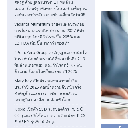
สหรัฐ ด้วยมูลค่าบริษัท 2.1 พันล้าน
ดอลลาร์สหรัฐ เพื่อขยายโครงสร้างพื้นฐาน
ระดับโลกสำหรับระบบขับเคลื่อนอัตโนมัติ
Vedanta Aluminium รายงานผลประกอบ
การไตรมาสแรกปีงบประมาณ 2027 ที่ทำ
สถิติสูงสุด โดยมีกำไรพุ่งขึ้น 205% และ
EBITDA เพิ่มขึ้นมากกว่าสองเท่า
2PointZero Group ส่งสัญญาณการเติบโต
ในระดับโลกด้วยรายได้ที่พุ่งสูงขึ้นถึง 21.9
พันล้านเดอร์แฮม และกำไรสุทธิ 7.7 พัน
ล้านเดอร์แฮมในครึ่งแรกของปี 2026
Mary Kay เปิดตัวรายงานความยั่งยืน
ประจำปี 2026 ตอกย้ำความคืบหน้าครั้ง
สำคัญด้านผลกระทบเชิงบวกต่อสังคม
เศรษฐกิจ และสิ่งแวดล้อมทั่วโลก
Kioxia เปิดตัว SSD ระดับองค์กร PCIe ®
6.0 รุ่นแรกที่ใช้หน่วยความจำแฟลช BiCS
FLASH™ รุ่นที่ 10 ล่าสุด