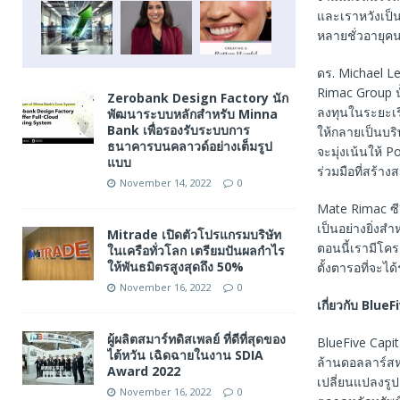
และเราหวังเป็น
หลายชั่วอายุค
ดร. Michael Le
Rimac Group 
Zerobank Design Factory นัก
ลงทุนในระยะเร
พัฒนาระบบหลักสำหรับ Minna
Bank เพื่อรองรับระบบการ
ให้กลายเป็นบริ
ธนาคารบนคลาวด์อย่างเต็มรูป
จะมุ่งเน้นให้
แบบ
ร่วมมือที่สร้า
November 14, 2022
0
Mate Rimac ซี
เป็นอย่างยิ่งส
Mitrade เปิดตัวโปรแกรมบริษัท
ตอนนี้เรามีโคร
ในเครือทั่วโลก เตรียมปันผลกำไร
ให้พันธมิตรสูงสุดถึง 50%
ตั้งตารอที่จะได
November 16, 2022
0
เกี่ยวกับ
BlueFi
ผู้ผลิตสมาร์ทดิสเพลย์ ที่ดีที่สุดของ
BlueFive Capit
ไต้หวัน เฉิดฉายในงาน SDIA
ล้านดอลลาร์สหร
Award 2022
เปลี่ยนแปลงรูป
November 16, 2022
0