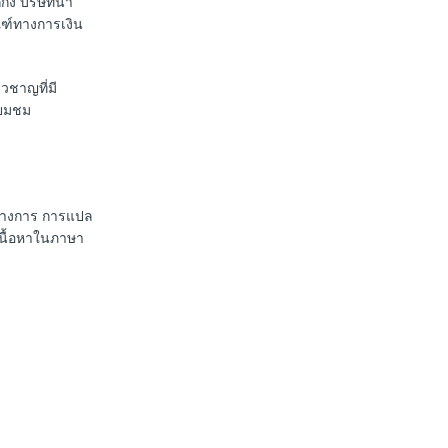
่ง บริษัทนำ
ณฑ์ทางการเงิน
วชาญที่มี
่ยมชม
นทางการ การแปล
เนื้อหาในภาษา