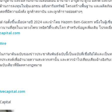
์อาบูดาบี และมีสำนักงานในลอนดอน มานามา อาบูดาบี ดูไบ มัสกัต และปักกิ
ด้านการลงทุนในหุ้นเอกชน อสังหาริมทรัพย์ โครงสร้างพื้นฐาน และผลิตภั
ุคคลที่มีความมั่งคั่ง ลูกค้าสถาบัน และลูกค้ารายย่อยต่างๆ
al ก่อตั้งขึ้นเมื่อปลายปี 2024 และนำโดย Hazem Ben-Gacem หนึ่งในผู้เชี่ย
านที่สุดในแวดวงไพรเวทอิควิตี้ระดับโลก สำหรับข้อมูลเพิ่มเติม โปรดเยี
capital.com
ire
ในภาษาต้นฉบับของข่าวประชาสัมพันธ์ฉบับนี้เป็นฉบับที่เชื่อถือได้และเป็
ีจุดประสงค์เพื่ออำนวยความสะดวกเท่านั้น และควรนำไปเทียบเคียงอ้างอิงกับ
็นฉบับเดียวที่มีผลทางกฎหมาย
vecapital.com
 Capital