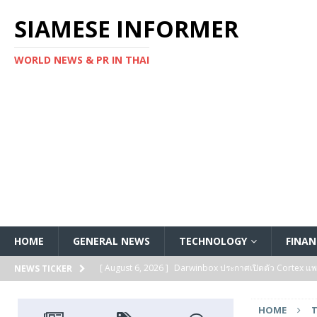
SIAMESE INFORMER
WORLD NEWS & PR IN THAI
HOME
GENERAL NEWS
TECHNOLOGY
FINAN
[ August 6, 2026 ]
Darwinbox ประกาศเปิดตัว Cortex แพลตฟ
NEWS TICKER
[ August 6, 2026 ]
Multiplier ระดมทุนรอบ Series B ได้ 3
HOME
FEATURED