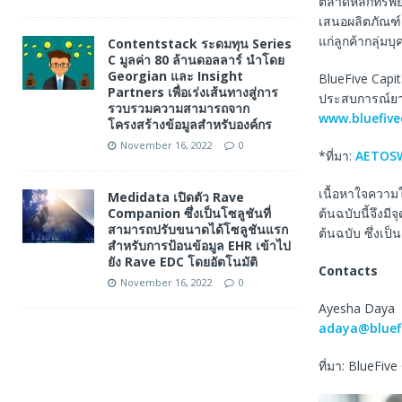
ตลาดหลักทรัพย
เสนอผลิตภัณฑ์
แก่ลูกค้ากลุ่มบ
Contentstack ระดมทุน Series
C มูลค่า 80 ล้านดอลลาร์ นำโดย
Georgian และ Insight
BlueFive Capit
Partners เพื่อเร่งเส้นทางสู่การ
ประสบการณ์ยาวน
รวบรวมความสามารถจาก
www.bluefive
โครงสร้างข้อมูลสำหรับองค์กร
November 16, 2022
0
*ที่มา:
AETOSW
เนื้อหาใจความ
Medidata เปิดตัว Rave
Companion ซึ่งเป็นโซลูชันที่
ต้นฉบับนี้จึงม
สามารถปรับขนาดได้โซลูชันแรก
ต้นฉบับ ซึ่งเป
สำหรับการป้อนข้อมูล EHR เข้าไป
ยัง Rave EDC โดยอัตโนมัติ
Contacts
November 16, 2022
0
Ayesha Daya
adaya@bluefi
ที่มา: BlueFive