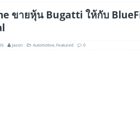
ร่วมมือเชิงกลยุทธ์เพื่อเร่งการเติบโตของอุตสาหกรรมเกมในฟิลิปปินส์
e ขายหุ้น Bugatti ให้กับ BlueF
al
ge สำหรับยุค AI ในงาน FMS 2026
FEATURED
A GP1 ที่มีความเร็ว IOPS สูงเป็นพิเศษสำหรับการใช้งานด้านปัญญาประดิษฐ์ (AI)
26
Jason
Automotive
,
Featured
0