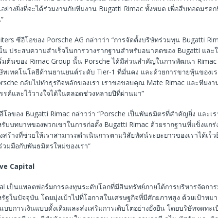
อย่างยิ่งที่จะได้ร่วมงานกับทีมงาน Bugatti Rimac ทั้งหมด เพื่อสืบทอดมรดกน
น”
iters ซีอีโอของ Porsche AG กล่าวว่า “การจัดตั้งบริษัทร่วมทุน Bugatti Rim
นั้น ประสบความสำเร็จในการวางรากฐานสำหรับอนาคตของ Bugatti และ
ิ่มต้นของ Rimac Group นั้น Porsche ได้มีส่วนสำคัญในการพัฒนา Rima
ษัทเทคโนโลยีด้านยานยนต์ระดับ Tier-1 ที่มั่นคง และด้วยการขายหุ้นของเราใ
 Porsche กลับไปทำธุรกิจหลักของเรา เราขอขอบคุณ Mate Rimac และทีมง
งสรรค์และไว้วางใจได้ในตลอดช่วงหลายปีที่ผ่านมา”
อีโอของ Bugatti Rimac กล่าวว่า “Porsche เป็นพันธมิตรที่สำคัญยิ่ง และ
ำหรับบทบาทของพวกเขาในการก่อตั้ง Bugatti Rimac ด้วยรากฐานที่แข็งแกร่งท
งสร้างที่ช่วยให้เราสามารถดำเนินการตามวิสัยทัศน์ระยะยาวของเราได้เร็วยิ่
้ร่วมมือกับพันธมิตรใหม่ของเรา”
ve Capital
al เป็นแพลตฟอร์มการลงทุนระดับโลกที่มีสินทรัพย์ภายใต้การบริหารจัดการม
ัฐในปัจจุบัน โดยมุ่งเป้าไปที่โอกาสในเศรษฐกิจที่มีศักยภาพสูง ด้วยเป้าห
แบบการเงินแบบดั้งเดิมและส่งเสริมการเติบโตอย่างยั่งยืน โดยบริษัทจดทะเ