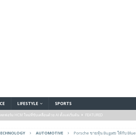
CE
LIFESTYLE
SPORTS
อร์ม HCM ใหม่ที่ขับเคลื่อนด้วย AI ตั้งแต่เริ่มต้น
FEATURED
5 ล้านดอลลาร์สหรัฐ เพื่อสร้างโมเดลใหม่สำหรับบริการระดับมืออาชีพ
TECHNOLOGY
AUTOMOTIVE
Porsche ขายหุ้น Bugatti ให้กับ Blue