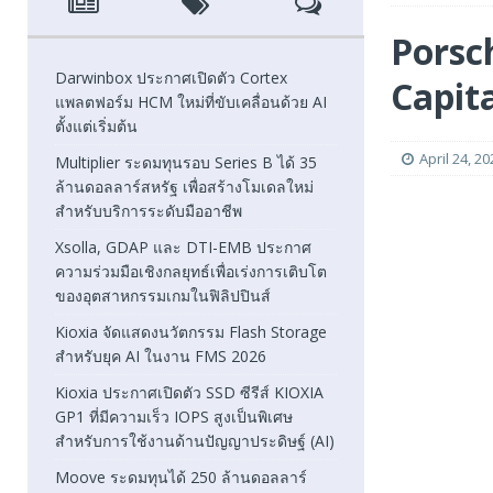
[ August 6, 2026 ]
Xsolla, GDAP และ DTI-EMB ประกาศความ
Porsch
FEATURED
Darwinbox ประกาศเปิดตัว Cortex
Capit
แพลตฟอร์ม HCM ใหม่ที่ขับเคลื่อนด้วย AI
[ August 5, 2026 ]
Kioxia จัดแสดงนวัตกรรม Flash Stora
ตั้งแต่เริ่มต้น
[ August 5, 2026 ]
Kioxia ประกาศเปิดตัว SSD ซีรีส์ KIOXI
April 24, 20
Multiplier ระดมทุนรอบ Series B ได้ 35
ล้านดอลลาร์สหรัฐ เพื่อสร้างโมเดลใหม่
FEATURED
สำหรับบริการระดับมืออาชีพ
Xsolla, GDAP และ DTI-EMB ประกาศ
ความร่วมมือเชิงกลยุทธ์เพื่อเร่งการเติบโต
ของอุตสาหกรรมเกมในฟิลิปปินส์
Kioxia จัดแสดงนวัตกรรม Flash Storage
สำหรับยุค AI ในงาน FMS 2026
Kioxia ประกาศเปิดตัว SSD ซีรีส์ KIOXIA
GP1 ที่มีความเร็ว IOPS สูงเป็นพิเศษ
สำหรับการใช้งานด้านปัญญาประดิษฐ์ (AI)
Moove ระดมทุนได้ 250 ล้านดอลลาร์