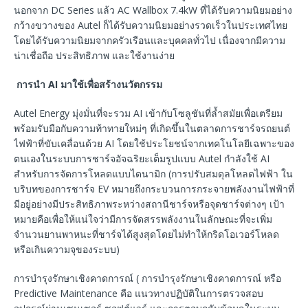
นอกจาก DC Series แล้ว AC Wallbox 7.4kW ที่ได้รับความนิยมอย่าง
กว้างขวางของ Autel ก็ได้รับความนิยมอย่างรวดเร็วในประเทศไทย
โดยได้รับความนิยมจากครัวเรือนและบุคคลทั่วไป เนื่องจากมีความ
น่าเชื่อถือ ประสิทธิภาพ และใช้งานง่าย
การนำ AI มาใช้เพื่อสร้างนวัตกรรม
Autel Energy มุ่งมั่นที่จะรวม AI เข้ากับโซลูชันที่ล้ำสมัยเพื่อเตรียม
พร้อมรับมือกับความท้าทายใหม่ๆ ที่เกิดขึ้นในตลาดการชาร์จรถยนต์
ไฟฟ้าที่ขับเคลื่อนด้วย AI โดยใช้ประโยชน์จากเทคโนโลยีเฉพาะของ
ตนเองในระบบการชาร์จอัจฉริยะเต็มรูปแบบ Autel กำลังใช้ AI
สำหรับการจัดการโหลดแบบไดนามิก (การปรับสมดุลโหลดไฟฟ้า ใน
บริบทของการชาร์จ EV หมายถึงกระบวนการกระจายพลังงานไฟฟ้าที่
มีอยู่อย่างมีประสิทธิภาพระหว่างสถานีชาร์จหรือจุดชาร์จต่างๆ เป้า
หมายคือเพื่อให้แน่ใจว่ามีการจัดสรรพลังงานในลักษณะที่จะเพิ่ม
จำนวนยานพาหนะที่ชาร์จได้สูงสุดโดยไม่ทำให้กริดโอเวอร์โหลด
หรือเกินความจุของระบบ)
การบำรุงรักษาเชิงคาดการณ์ ( การบำรุงรักษาเชิงคาดการณ์ หรือ
Predictive Maintenance คือ แนวทางปฏิบัติในการตรวจสอบ