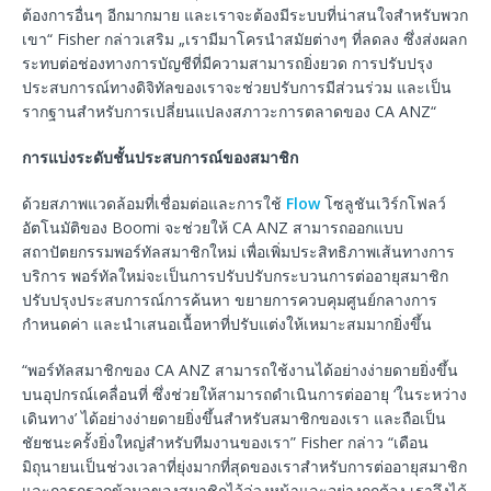
ต้องการอื่นๆ อีกมากมาย และเราจะต้องมีระบบที่น่าสนใจสำหรับพวก
เขา“ Fisher กล่าวเสริม „เรามีมาโครนำสมัยต่างๆ ที่ลดลง ซึ่งส่งผลก
ระทบต่อช่องทางการบัญชีที่มีความสามารถยิ่งยวด การปรับปรุง
ประสบการณ์ทางดิจิทัลของเราจะช่วยปรับการมีส่วนร่วม และเป็น
รากฐานสำหรับการเปลี่ยนแปลงสภาวะการตลาดของ CA ANZ“
การแบ่งระดับชั้นประสบการณ์ของสมาชิก
ด้วยสภาพแวดล้อมที่เชื่อมต่อและการใช้
Flow
โซลูชันเวิร์กโฟลว์
อัตโนมัติของ Boomi จะช่วยให้ CA ANZ สามารถออกแบบ
สถาปัตยกรรมพอร์ทัลสมาชิกใหม่ เพื่อเพิ่มประสิทธิภาพเส้นทางการ
บริการ พอร์ทัลใหม่จะเป็นการปรับปรับกระบวนการต่ออายุสมาชิก
ปรับปรุงประสบการณ์การค้นหา ขยายการควบคุมศูนย์กลางการ
กำหนดค่า และนำเสนอเนื้อหาที่ปรับแต่งให้เหมาะสมมากยิ่งขึ้น
“พอร์ทัลสมาชิกของ CA ANZ สามารถใช้งานได้อย่างง่ายดายยิ่งขึ้น
บนอุปกรณ์เคลื่อนที่ ซึ่งช่วยให้สามารถดำเนินการต่ออายุ ‘ในระหว่าง
เดินทาง’ ได้อย่างง่ายดายยิ่งขึ้นสำหรับสมาชิกของเรา และถือเป็น
ชัยชนะครั้งยิ่งใหญ่สำหรับทีมงานของเรา” Fisher กล่าว “เดือน
มิถุนายนเป็นช่วงเวลาที่ยุ่งมากที่สุดของเราสำหรับการต่ออายุสมาชิก
และการกรอกข้อมูลของสมาชิกไว้ล่วงหน้าและอย่างถูกต้อง เราจึงได้