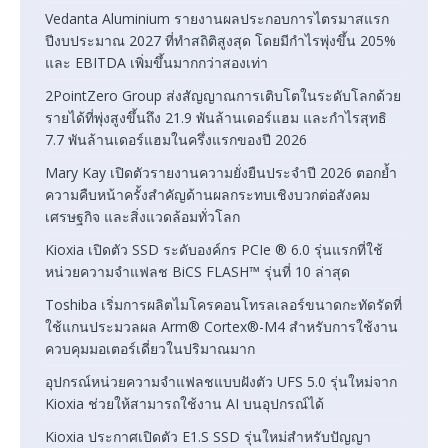
Vedanta Aluminium รายงานผลประกอบการไตรมาสแรก
ปีงบประมาณ 2027 ที่ทำสถิติสูงสุด โดยมีกำไรพุ่งขึ้น 205%
และ EBITDA เพิ่มขึ้นมากกว่าสองเท่า
2PointZero Group ส่งสัญญาณการเติบโตในระดับโลกด้วย
รายได้ที่พุ่งสูงขึ้นถึง 21.9 พันล้านเดอร์แฮม และกำไรสุทธิ
7.7 พันล้านเดอร์แฮมในครึ่งแรกของปี 2026
Mary Kay เปิดตัวรายงานความยั่งยืนประจำปี 2026 ตอกย้ำ
ความคืบหน้าครั้งสำคัญด้านผลกระทบเชิงบวกต่อสังคม
เศรษฐกิจ และสิ่งแวดล้อมทั่วโลก
Kioxia เปิดตัว SSD ระดับองค์กร PCIe ® 6.0 รุ่นแรกที่ใช้
หน่วยความจำแฟลช BiCS FLASH™ รุ่นที่ 10 ล่าสุด
Toshiba เริ่มการผลิตไมโครคอนโทรลเลอร์ขนาดกะทัดรัดที่
ใช้แกนประมวลผล Arm® Cortex®-M4 สำหรับการใช้งาน
ควบคุมมอเตอร์เดี่ยวในปริมาณมาก
อุปกรณ์หน่วยความจำแฟลชแบบฝังตัว UFS 5.0 รุ่นใหม่จาก
Kioxia ช่วยให้สามารถใช้งาน AI บนอุปกรณ์ได้
Kioxia ประกาศเปิดตัว E1.S SSD รุ่นใหม่สำหรับปัญญา