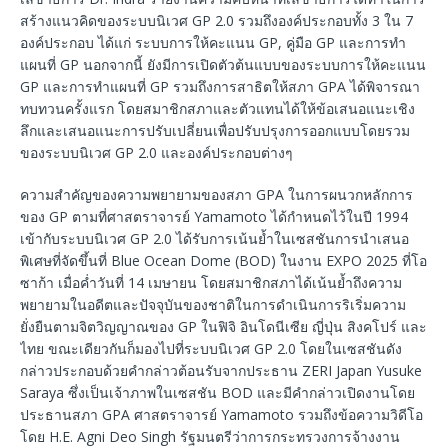
สร้างแนวคิดของระบบนิเวศ GP 2.0 รวมถึงองค์ประกอบทั้ง 3 ใน 7
องค์ประกอบ ได้แก่ ระบบการให้คะแนน GP, คู่มือ GP และการทำ
แผนที่ GP นอกจากนี้ ยังมีการเปิดตัวต้นแบบของระบบการให้คะแนน
GP และการทำแผนที่ GP รวมถึงการสาธิตให้สภา GPA ได้พิจารณา
ทบทวนครั้งแรก โดยสมาชิกสภาและตัวแทนได้ให้ข้อเสนอแนะเชิง
ลึกและเสนอแนะการปรับเปลี่ยนเพื่อปรับปรุงการออกแบบโดยรวม
ของระบบนิเวศ GP 2.0 และองค์ประกอบต่างๆ
ความสำคัญของความพยายามของสภา GPA ในการผนวกหลักการ
ของ GP ตามที่ศาสตราจารย์ Yamamoto ได้กำหนดไว้ในปี 1994
เข้ากับระบบนิเวศ GP 2.0 ได้รับการเน้นย้ำในเซสชันการนำเสนอ
พิเศษที่จัดขึ้นที่ Blue Ocean Dome (BOD) ในงาน EXPO 2025 ที่โอ
ซาก้า เมื่อค่ำวันที่ 14 เมษายน โดยสมาชิกสภาได้เน้นย้ำถึงความ
พยายามในอดีตและปัจจุบันของชาติในการดำเนินการริเริ่มความ
ยั่งยืนตามจิตวิญญาณของ GP ในฟิจิ อินโดนีเซีย ญี่ปุ่น สิงคโปร์ และ
ไทย ขณะเดียวกันก็มองไปที่ระบบนิเวศ GP 2.0 โดยในเซสชันดัง
กล่าวประกอบด้วยคำกล่าวต้อนรับจากประธาน ZERI Japan Yusuke
Saraya ซึ่งเป็นเจ้าภาพในเซสชัน BOD และมีคำกล่าวเปิดงานโดย
ประธานสภา GPA ศาสตราจารย์ Yamamoto รวมถึงข้อความวิดีโอ
โดย H.E. Agni Deo Singh รัฐมนตรีว่าการกระทรวงการจ้างงาน