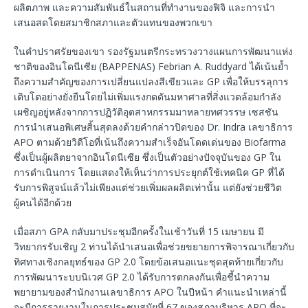
ผลิตภาพ และความสัมพันธ์ในสถานที่ทำงานของฟิจิ และการนำ
เสนอสดโดยสมาชิกสภาและตัวแทนของพวกเขา
ในคำปราศรัยของเขา รองรัฐมนตรีกระทรวงวางแผนการพัฒนาแห่ง
ชาติของอินโดนีเซีย (BAPPENAS) Febrian A. Ruddyard ได้เน้นย้ำ
ถึงความสำคัญของการเปลี่ยนแปลงสีเขียวและ GP เพื่อให้บรรลุการ
เติบโตอย่างยั่งยืนโดยไม่เพิ่มแรงกดดันมหาศาลที่สิ่งแวดล้อมกำลัง
เผชิญอยู่หลังจากการปฏิวัติอุตสาหกรรมมาหลายทศวรรษ เซสชัน
การนำเสนอพิเศษสิ้นสุดลงด้วยคำกล่าวปิดของ Dr. Indra เลขาธิการ
APO ตามด้วยวิดีโอที่เน้นถึงความสำเร็จอันโดดเด่นของ Biofarma
ซึ่งเป็นผู้ผลิตยาจากอินโดนีเซีย ซึ่งเป็นตัวอย่างปัจจุบันของ GP ใน
การดำเนินการ โดยแสดงให้เห็นว่าการประยุกต์ใช้เทคนิค GP ที่ได้
รับการพิสูจน์แล้วไม่เพียงแต่ช่วยเพิ่มผลผลิตเท่านั้น แต่ยังช่วยชีวิต
ผู้คนได้อีกด้วย
เมื่อสภา GPA กลับมาประชุมอีกครั้งในเช้าวันที่ 15 เมษายน มี
วิทยากรรับเชิญ 2 ท่านได้นำเสนอเพื่อช่วยขยายการพิจารณาเกี่ยวกับ
ทิศทางเชิงกลยุทธ์ของ GP 2.0 โดยข้อเสนอแนะชุดสุดท้ายเกี่ยวกับ
การพัฒนาระบบนิเวศ GP 2.0 ได้รับการตกลงกันเพื่อชี้นำความ
พยายามของสำนักงานเลขาธิการ APO ในปีหน้า คำแนะนำเหล่านี้
จะมีการรายงานในการประชุมสมัยที่ 67 ของสภาบริหาร APO ที่จะ