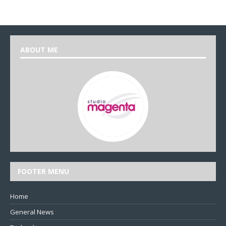
ABOUT ME
FOOTER MENU
Home
General News