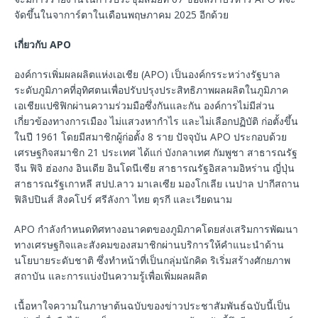
จัดขึ้นในจาการ์ตาในเดือนพฤษภาคม 2025 อีกด้วย
เกี่ยวกับ
APO
องค์การเพิ่มผลผลิตแห่งเอเชีย (APO) เป็นองค์กรระหว่างรัฐบาล
ระดับภูมิภาคที่อุทิศตนเพื่อปรับปรุงประสิทธิภาพผลผลิตในภูมิภาค
เอเชียแปซิฟิกผ่านความร่วมมือซึ่งกันและกัน องค์การไม่มีส่วน
เกี่ยวข้องทางการเมือง ไม่แสวงหากำไร และไม่เลือกปฏิบัติ ก่อตั้งขึ้น
ในปี 1961 โดยมีสมาชิกผู้ก่อตั้ง 8 ราย ปัจจุบัน APO ประกอบด้วย
เศรษฐกิจสมาชิก 21 ประเทศ ได้แก่ บังกลาเทศ กัมพูชา สาธารณรัฐ
จีน ฟิจิ ฮ่องกง อินเดีย อินโดนีเซีย สาธารณรัฐอิสลามอิหร่าน ญี่ปุ่น
สาธารณรัฐเกาหลี สปป.ลาว มาเลเซีย มองโกเลีย เนปาล ปากีสถาน
ฟิลิปปินส์ สิงคโปร์ ศรีลังกา ไทย ตุรกี และเวียดนาม
APO กำลังกำหนดทิศทางอนาคตของภูมิภาคโดยส่งเสริมการพัฒนา
ทางเศรษฐกิจและสังคมของสมาชิกผ่านบริการให้คำแนะนำด้าน
นโยบายระดับชาติ ซึ่งทำหน้าที่เป็นกลุ่มนักคิด ริเริ่มสร้างศักยภาพ
สถาบัน และการแบ่งปันความรู้เพื่อเพิ่มผลผลิต
เนื้อหาใจความในภาษาต้นฉบับของข่าวประชาสัมพันธ์ฉบับนี้เป็น